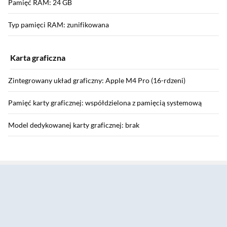
Pamięć RAM: 24 GB
Typ pamięci RAM: zunifikowana
Karta graficzna
Zintegrowany układ graficzny: Apple M4 Pro (16-rdzeni)
Pamięć karty graficznej: współdzielona z pamięcią systemową
Model dedykowanej karty graficznej: brak
Sekcja pominięta
Dysk
Pojemność dysku SSD: 512 GB
Funkcje AI