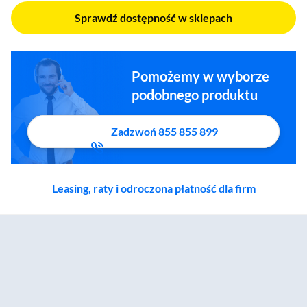
Sprawdź dostępność w sklepach
Pomożemy w wyborze
podobnego produktu
Zadzwoń 855 855 899
Leasing, raty i odroczona płatność dla firm
Zostałeś przeniesiony do sekcji akcesoriów