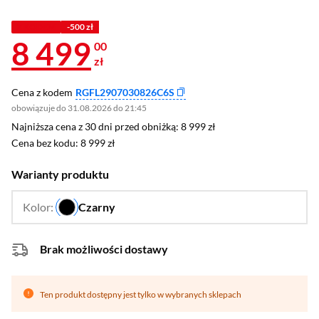
Z KODEM
-500 zł
8 499
00
zł
Cena z kodem
RGFL2907030826C6S
obowiązuje do 31.08.2026 do 21:45
Najniższa cena z 30 dni przed obniżką: 8 999 zł
Najniższa cena z 30 dni przed obniżką:
8 999 zł
Cena bez kodu: 8 999 zł
Cena bez kodu:
8 999 zł
Warianty produktu
Kolor:
Czarny
…
Brak możliwości dostawy
Ten produkt dostępny jest tylko w wybranych sklepach