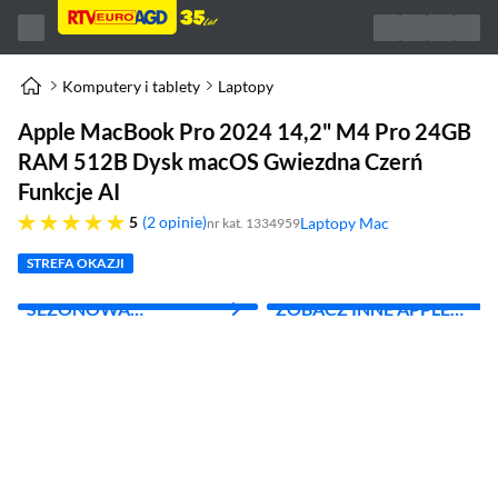
Komputery i tablety
Laptopy
Apple MacBook Pro 2024 14,2" M4 Pro 24GB
RAM 512B Dysk macOS Gwiezdna Czerń
Funkcje AI
pięć gwiazdek
5
2 opinie
Laptopy Mac
nr kat. 1334959
(otworzy się w nowym oknie)
STREFA OKAZJI
SEZONOWA
ZOBACZ INNE APPLE
WYPRZEDAŻ
MAC