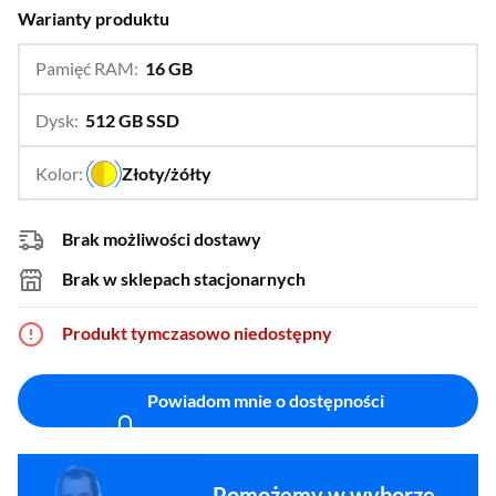
Warianty produktu
Pamięć RAM:
16 GB
…
24 GB
Dysk:
512 GB SSD
…
256 GB SSD
Kolor:
Złoty/żółty
…
Brak możliwości dostawy
Brak w sklepach stacjonarnych
Produkt tymczasowo niedostępny
Powiadom mnie o dostępności
Pomożemy w wyborze