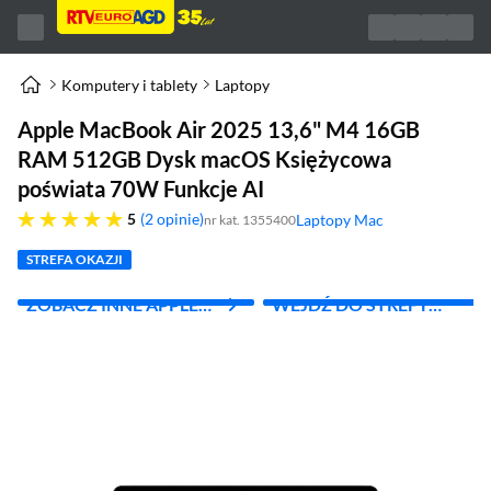
Komputery i tablety
Laptopy
Apple MacBook Air 2025 13,6" M4 16GB
RAM 512GB Dysk macOS Księżycowa
poświata 70W Funkcje AI
pięć gwiazdek
5
2 opinie
Laptopy Mac
nr kat. 1355400
(otworzy się w nowym oknie)
STREFA OKAZJI
ZOBACZ INNE APPLE
WEJDŹ DO STREFY
MAC
APPLE