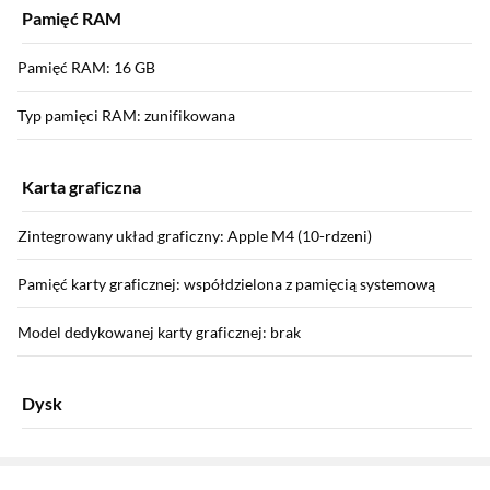
Pamięć RAM
Pamięć RAM: 16 GB
Typ pamięci RAM: zunifikowana
Karta graficzna
Zintegrowany układ graficzny: Apple M4 (10-rdzeni)
Pamięć karty graficznej: współdzielona z pamięcią systemową
Model dedykowanej karty graficznej: brak
Dysk
Sekcja pominięta
Pojemność dysku SSD: 512 GB
Zostałeś przeniesiony do opinii
Zostałeś przeniesiony do pytań i odpowiedzi