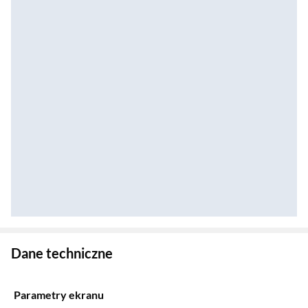
Zostałeś przeniesiony do danych technicznych produktu
Dane techniczne
Parametry ekranu