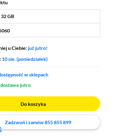
uktu
:
32 GB
…
16 GB
5060
…
RTX5070Ti
iej u Ciebie:
już jutro!
:
10 sie. (poniedziałek)
ostępność w sklepach
dostawa
jutro
Do koszyka
Zadzwoń i zamów 855 855 899