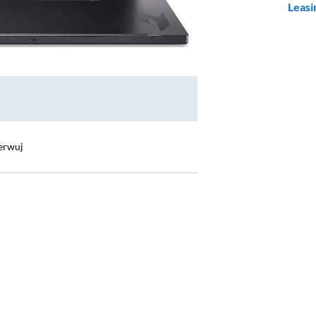
Leasi
erwuj