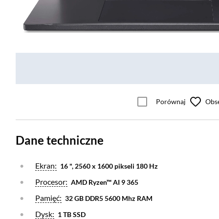
Porównaj
Obs
Dane techniczne
Otwórz warstwę
Ekran:
16 ", 2560 x 1600 pikseli 180 Hz
Otwórz warstwę
Procesor:
AMD Ryzen™ AI 9 365
Otwórz warstwę
Pamięć:
32 GB DDR5 5600 Mhz RAM
Otwórz warstwę
Dysk:
1 TB SSD