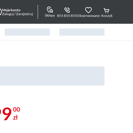
Moje konto
Zaloguj / Zarejestruj
Sklepy
855 855 855
Obserwowane
Koszyk
99
00
zł