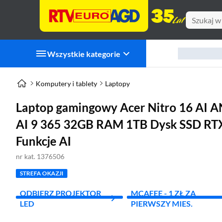
Wszystkie kategorie
Komputery i tablety
Laptopy
Laptop gamingowy Acer Nitro 16 AI 
AI 9 365 32GB RAM 1TB Dysk SSD RT
Funkcje AI
nr kat. 1376506
STREFA OKAZJI
ODBIERZ PROJEKTOR
MCAFEE - 1 ZŁ ZA
LED
PIERWSZY MIES.