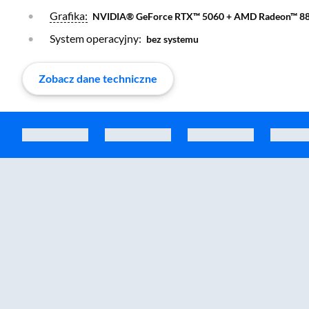
Otwórz warstwę
Grafika:
NVIDIA® GeForce RTX™ 5060 + AMD Radeon™ 8
System operacyjny:
bez systemu
Zobacz dane techniczne
Zostałeś przeniesiony do sekcji akcesoriów