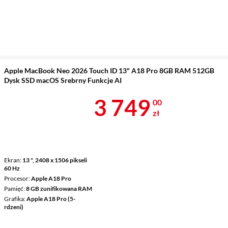
Apple MacBook Neo 2026 Touch ID 13" A18 Pro 8GB RAM 512GB
Dysk SSD macOS Srebrny Funkcje AI
Cena 3 749 z
3 749
00
zł
Ekran
13 ", 2408 x 1506 pikseli
60 Hz
Procesor
Apple A18 Pro
Pamięć
8 GB zunifikowana RAM
Grafika
Apple A18 Pro (5-
rdzeni)