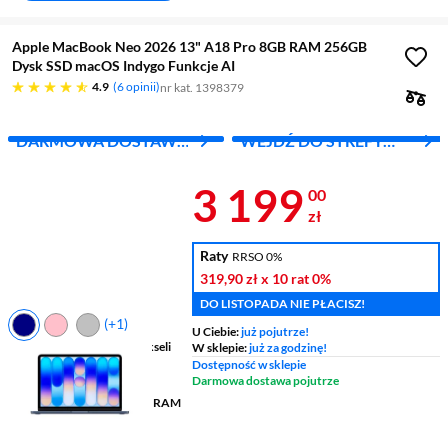
Apple MacBook Neo 2026 13" A18 Pro 8GB RAM 256GB
Dysk SSD macOS Indygo Funkcje AI
4.9 gwiazdek
4.9
6 opinii
nr kat. 1398379
DARMOWA DOSTAWA
WEJDŹ DO STREFY
Z INPOST
APPLE
Cena 3 199 z
3 199
00
zł
Raty
RRSO 0%
319,90 zł
x 10 rat
0%
DO LISTOPADA NIE PŁACISZ!
(+1)
U Ciebie:
już pojutrze!
Ekran
13 ", 2408 x 1506 pikseli
W sklepie:
już za godzinę!
60 Hz
Dostępność w sklepie
Darmowa dostawa pojutrze
Procesor
Apple A18 Pro
Pamięć
8 GB zunifikowana RAM
Grafika
Apple A18 Pro (5-
rdzeni)