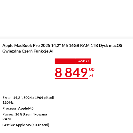
Apple MacBook Pro 2025 14,2" M5 16GB RAM 1TB Dysk macOS
Gwiezdna Czerń Funkcje AI
Z KODEM
-650 zł
Cena 8 849 z
8 849
00
zł
Ekran
14,2 ", 3024 x 1964 pikseli
120 Hz
Procesor
Apple M5
Pamięć
16 GB zunifikowana
RAM
Grafika
Apple M5 (10-rdzeni)