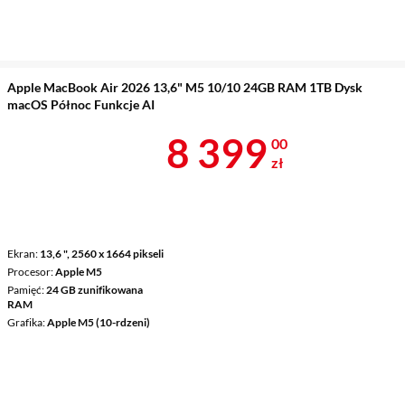
Apple MacBook Air 2026 13,6" M5 10/10 24GB RAM 1TB Dysk
macOS Północ Funkcje AI
Cena 8 399 z
8 399
00
zł
Ekran
13,6 ", 2560 x 1664 pikseli
Procesor
Apple M5
Pamięć
24 GB zunifikowana
RAM
Grafika
Apple M5 (10-rdzeni)