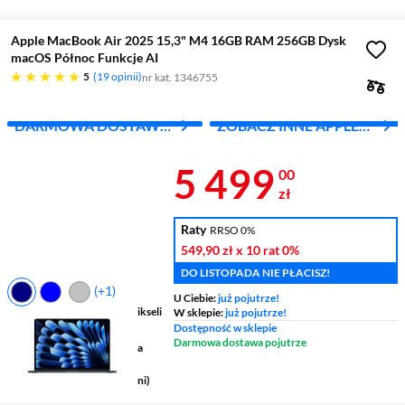
Apple MacBook Air 2025 15,3" M4 16GB RAM 256GB Dysk
macOS Północ Funkcje AI
pięć gwiazdek
5
19 opinii
nr kat. 1346755
DARMOWA DOSTAWA
ZOBACZ INNE APPLE
Z INPOST
MAC
Cena 5 499 z
5 499
00
zł
Raty
RRSO 0%
549,90 zł
x 10 rat
0%
DO LISTOPADA NIE PŁACISZ!
(+1)
U Ciebie:
już pojutrze!
Ekran
15,3", 2880 x 1864 pikseli
W sklepie:
już pojutrze!
Dostępność w sklepie
Procesor
Apple M4
Darmowa dostawa pojutrze
Pamięć
16 GB zunifikowana
RAM
Grafika
Apple M4 (10-rdzeni)