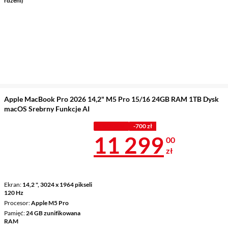
rdzeni)
Apple MacBook Pro 2026 14,2" M5 Pro 15/16 24GB RAM 1TB Dysk
macOS Srebrny Funkcje AI
Z KODEM
-700 zł
Cena 11 299 
11 299
00
zł
Ekran
14,2 ", 3024 x 1964 pikseli
120 Hz
Procesor
Apple M5 Pro
Pamięć
24 GB zunifikowana
RAM