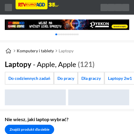
Karuzela z banerami, aktualny element 1 z 
Komputery i tablety
Laptopy
Laptopy
- Apple, Apple
(121)
Do codziennych zadań
Do pracy
Dla graczy
Laptopy 2w1
Nie wiesz, jaki laptop wybrać?
Znajdź produkt dla siebie