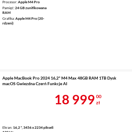
Procesor
Apple M4 Pro
Pamięć
24 GB zunifikowana
RAM
Grafika
Apple M4 Pro (20-
rdzeni)
Apple MacBook Pro 2024 16,2" M4 Max 48GB RAM 1TB Dysk
macOS Gwiezdna Czerń Funkcje AI
Cena 18 999 
18 999
00
zł
Ekran
16,2 ", 3456 x 2234 pikseli