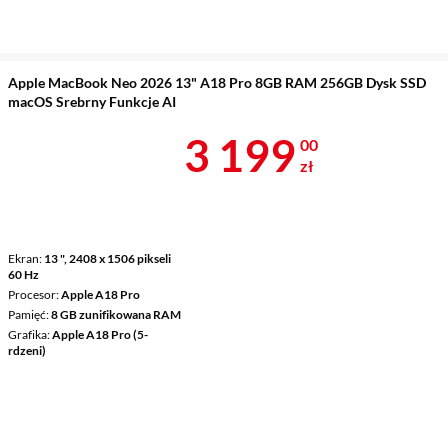
Apple MacBook Neo 2026 13" A18 Pro 8GB RAM 256GB Dysk SSD
macOS Srebrny Funkcje AI
Cena 3 199 z
3 199
00
zł
Ekran
13 ", 2408 x 1506 pikseli
60 Hz
Procesor
Apple A18 Pro
Pamięć
8 GB zunifikowana RAM
Grafika
Apple A18 Pro (5-
rdzeni)