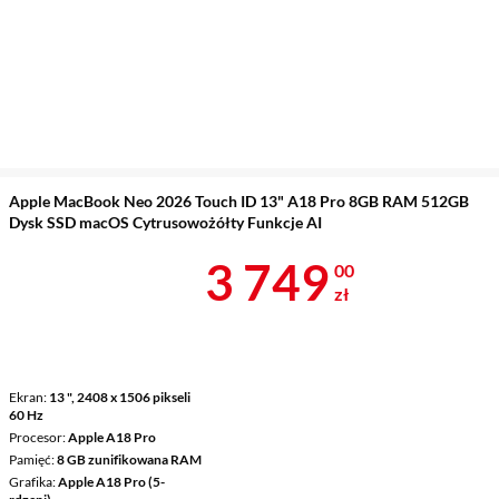
Apple MacBook Neo 2026 Touch ID 13" A18 Pro 8GB RAM 512GB
Dysk SSD macOS Cytrusowożółty Funkcje AI
Cena 3 749 z
3 749
00
zł
Ekran
13 ", 2408 x 1506 pikseli
60 Hz
Procesor
Apple A18 Pro
Pamięć
8 GB zunifikowana RAM
Grafika
Apple A18 Pro (5-