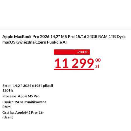
Apple MacBook Pro 2026 14,2" M5 Pro 15/16 24GB RAM 1TB Dysk
macOS Gwiezdna Czerń Funkcje AI
Z KODEM
-700 zł
Cena 11 299 
11 299
00
zł
Ekran
14,2 ", 3024 x 1964 pikseli
120 Hz
Procesor
Apple M5 Pro
Pamięć
24 GB zunifikowana
RAM
Grafika
Apple M5 Pro (16-
rdzeni)