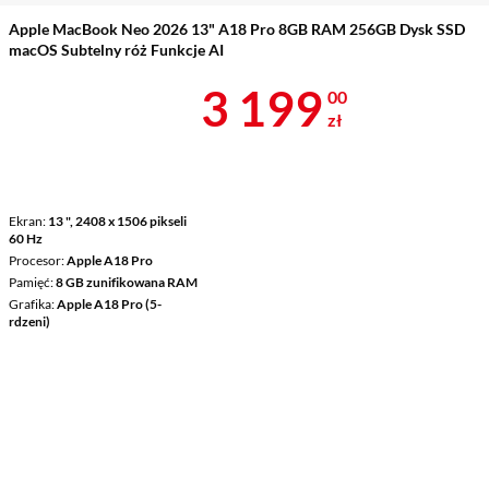
Apple MacBook Neo 2026 13" A18 Pro 8GB RAM 256GB Dysk SSD
macOS Subtelny róż Funkcje AI
Cena 3 199 z
3 199
00
zł
Ekran
13 ", 2408 x 1506 pikseli
60 Hz
Procesor
Apple A18 Pro
Pamięć
8 GB zunifikowana RAM
Grafika
Apple A18 Pro (5-
rdzeni)