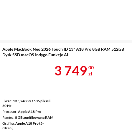
Apple MacBook Neo 2026 Touch ID 13" A18 Pro 8GB RAM 512GB
Dysk SSD macOS Indygo Funkcje AI
Cena 3 749 z
3 749
00
zł
Ekran
13 ", 2408 x 1506 pikseli
60 Hz
Procesor
Apple A18 Pro
Pamięć
8 GB zunifikowana RAM
Grafika
Apple A18 Pro (5-
rdzeni)