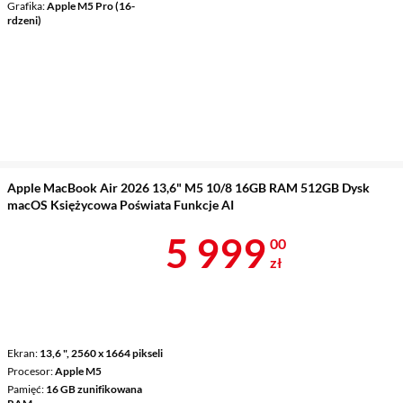
Grafika
Apple M5 Pro (16-
rdzeni)
Apple MacBook Air 2026 13,6" M5 10/8 16GB RAM 512GB Dysk
macOS Księżycowa Poświata Funkcje AI
Cena 5 999 z
5 999
00
zł
Ekran
13,6 ", 2560 x 1664 pikseli
Procesor
Apple M5
Pamięć
16 GB zunifikowana