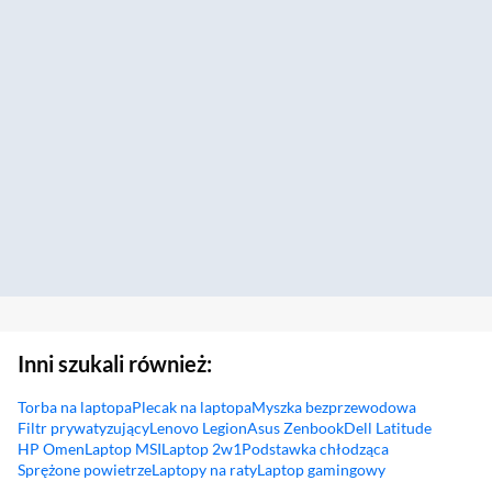
Inni szukali również:
Torba na laptopa
Plecak na laptopa
Myszka bezprzewodowa
Filtr prywatyzujący
Lenovo Legion
Asus Zenbook
Dell Latitude
HP Omen
Laptop MSI
Laptop 2w1
Podstawka chłodząca
Sprężone powietrze
Laptopy na raty
Laptop gamingowy