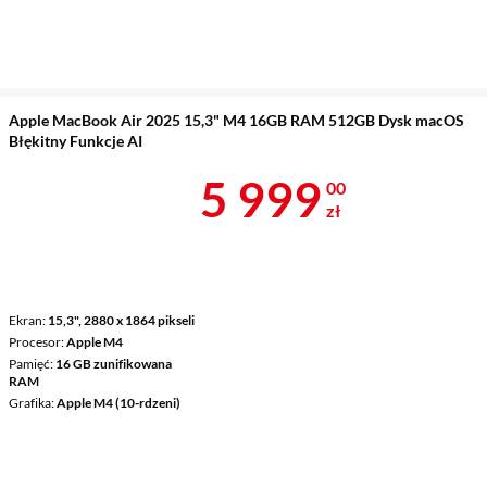
Apple MacBook Air 2025 15,3" M4 16GB RAM 512GB Dysk macOS
Błękitny Funkcje AI
Cena 5 999 z
5 999
00
zł
Ekran
15,3", 2880 x 1864 pikseli
Procesor
Apple M4
Pamięć
16 GB zunifikowana
RAM
Grafika
Apple M4 (10-rdzeni)