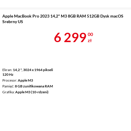
Apple MacBook Pro 2023 14,2" M3 8GB RAM 512GB Dysk macOS
Srebrny US
Cena 6 299 z
6 299
00
zł
Ekran
14,2 ", 3024 x 1964 pikseli
120 Hz
Procesor
Apple M3
Pamięć
8 GB zunifikowana RAM
Grafika
Apple M3 (10-rdzeni)