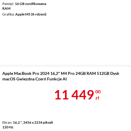
Pamięć
16 GB zunifikowana
RAM
Grafika
Apple M5 (8-rdzeni)
Apple MacBook Pro 2024 16,2" M4 Pro 24GB RAM 512GB Dysk
macOS Gwiezdna Czerń Funkcje AI
Cena 11 449 
11 449
00
zł
Ekran
16,2 ", 3456 x 2234 pikseli
120 Hz