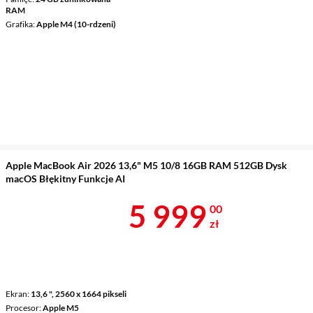
RAM
Grafika
Apple M4 (10-rdzeni)
Apple MacBook Air 2026 13,6" M5 10/8 16GB RAM 512GB Dysk
macOS Błękitny Funkcje AI
Cena 5 999 z
5 999
00
zł
Ekran
13,6 ", 2560 x 1664 pikseli
Procesor
Apple M5