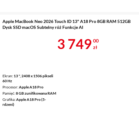
Apple MacBook Neo 2026 Touch ID 13" A18 Pro 8GB RAM 512GB
Dysk SSD macOS Subtelny róż Funkcje AI
Cena 3 749 z
3 749
00
zł
Ekran
13 ", 2408 x 1506 pikseli
60 Hz
Procesor
Apple A18 Pro
Pamięć
8 GB zunifikowana RAM
Grafika
Apple A18 Pro (5-
rdzeni)