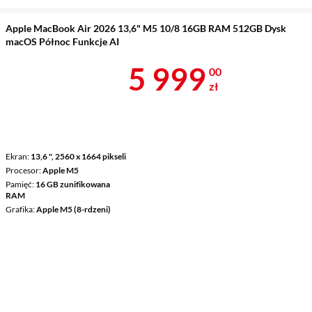
Apple MacBook Air 2026 13,6" M5 10/8 16GB RAM 512GB Dysk
macOS Północ Funkcje AI
Cena 5 999 z
5 999
00
zł
Ekran
13,6 ", 2560 x 1664 pikseli
Procesor
Apple M5
Pamięć
16 GB zunifikowana
RAM
Grafika
Apple M5 (8-rdzeni)