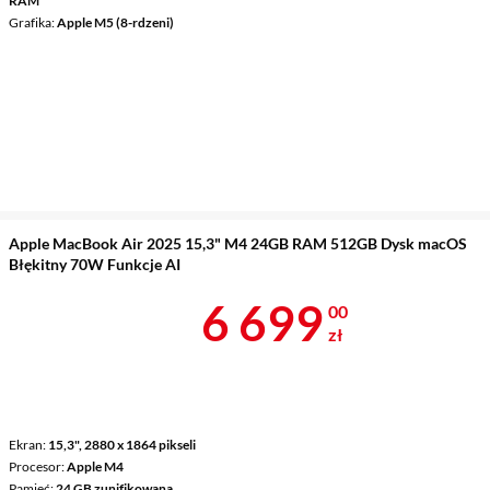
RAM
Grafika
Apple M5 (8-rdzeni)
Apple MacBook Air 2025 15,3" M4 24GB RAM 512GB Dysk macOS
Błękitny 70W Funkcje AI
Cena 6 699 z
6 699
00
zł
Ekran
15,3", 2880 x 1864 pikseli
Procesor
Apple M4
Pamięć
24 GB zunifikowana