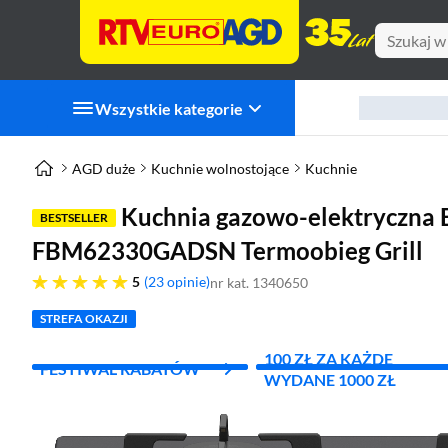
Wszystkie kategorie
AGD duże
Kuchnie wolnostojące
Kuchnie
Kuchnia gazowo-elektryczna 
BESTSELLER
FBM62330GADSN Termoobieg Grill
pięć gwiazdek
5
23 opinie
nr kat. 1340650
STREFA OKAZJI
100 ZŁ ZA KAŻDE
FESTIWAL RABATÓW
WYDANE 1000 ZŁ