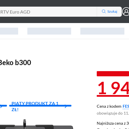
Szukaj
Beko b300
TANIEJ Z KODEM
1 9
PIĄTY PRODUKT ZA 1
Cena z kodem
FE
ZŁ!
obowiązuje do 11
Najniższa cena z 3
Najniższa cena z 