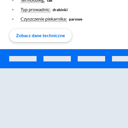
tak
Otwórz warstwę
Typ prowadnic:
drabinki
Otwórz warstwę
Czyszczenie piekarnika:
parowe
Zobacz dane techniczne
Zostałeś przeniesiony do sekcji akcesoriów