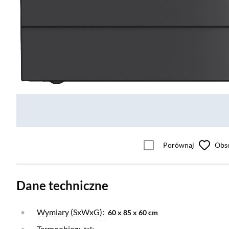
Porównaj
Obs
Dane techniczne
Otwórz warstwę
Wymiary (SxWxG):
60 x 85 x 60 cm
Otwórz warstwę
Termoobieg: