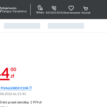
Moje konto
Zaloguj / Zarejestruj
Sklepy
855 855 855
Obserwowane
Koszyk
44
00
zł
STIVALG08DO1108
.08.2026 do 21:45
0 dni przed obniżką: 1 974 zł
30 dni przed obniżką:
1 974 zł