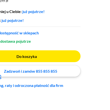
199 zł
199 zł
iej u Ciebie:
już pojutrze!
:
już pojutrze!
ostępność w sklepach
dostawa
pojutrze
Do koszyka
Zadzwoń i zamów 855 855 855
ng, raty i odroczona płatność dla firm