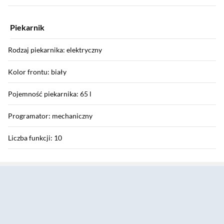
Piekarnik
Rodzaj piekarnika: elektryczny
Kolor frontu: biały
Pojemność piekarnika: 65 l
Programator: mechaniczny
Liczba funkcji: 10
Sekcja pominięta
Grill (opiekacz): tak
Termoobieg: tak
Rożen: nie