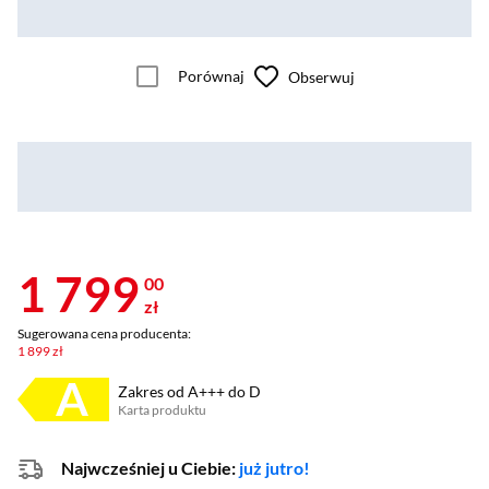
Porównaj
Obserwuj
1 799
00
zł
Sugerowana cena producenta:
1 899 zł
Zakres od A+++ do D
Karta produktu
Plik w formacie pdf
(otworzy się w nowym oknie)
Najwcześniej u Ciebie:
już jutro!