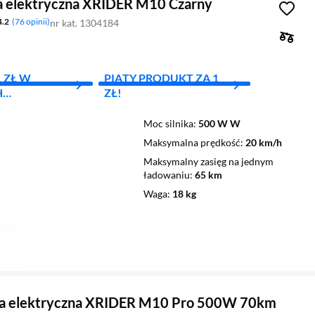
a elektryczna XRIDER M10 Czarny
4.2
76 opinii
nr kat. 1304184
1 ZŁ W
PIĄTY PRODUKT ZA 1
H
ZŁ!
YCH
Moc silnika
500 W W
Maksymalna prędkość
20 km/h
Maksymalny zasięg na jednym
ładowaniu
65 km
Waga
18 kg
ga elektryczna XRIDER M10 Pro 500W 70km