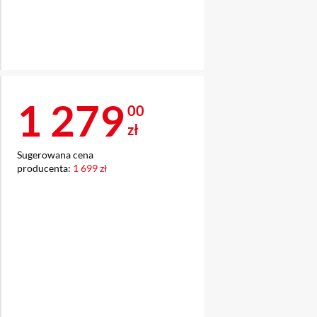
Cena 1 279 zł
1 279
00
zł
Sugerowana cena
producenta:
1 699 zł