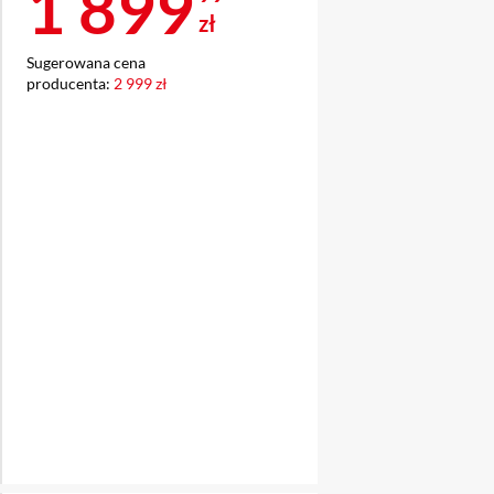
Cena 1 899,99 z
1 899
zł
Sugerowana cena
producenta:
2 999 zł