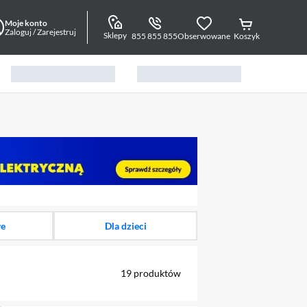
Moje konto
Zaloguj / Zarejestruj
Sklepy
855 855 855
Obserwowane
Koszyk
alny element 1 z 6
we
Dla dzieci
19
produktów