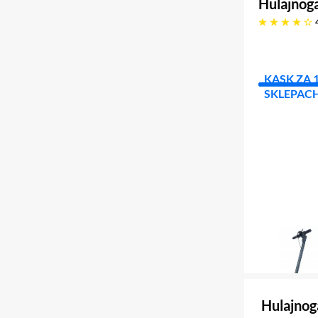
Hulajnog
4.2 gwiazdek
KASK ZA 
SKLEPAC
FIZYCZN
Hulajno