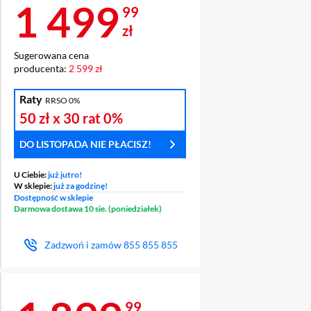
Cena 1 499,99 z
1 499
99
zł
Sugerowana cena
producenta:
2 599 zł
Raty
RRSO 0%
50 zł
x 30 rat
0%
DO LISTOPADA NIE PŁACISZ!
U Ciebie:
już jutro!
W sklepie:
już za godzinę!
Dostępność w sklepie
Darmowa dostawa 10 sie. (poniedziałek)
Zadzwoń i zamów
855 855 855
99