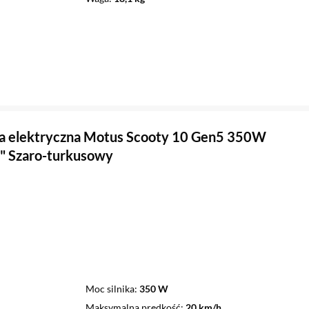
a elektryczna Motus Scooty 10 Gen5 350W
" Szaro-turkusowy
Moc silnika
350 W
Maksymalna prędkość
20 km/h