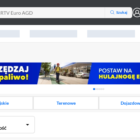
Szukaj
Karuzela z banerami, aktu
jskie
Terenowe
Dojazdo
ość