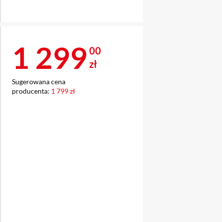
Cena 1 299 zł
1 299
00
zł
Sugerowana cena
producenta:
1 799 zł