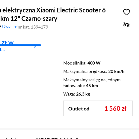
 elektryczna Xiaomi Electric Scooter 6
m 12" Czarno-szary
5
3 opinie
nr kat. 1394179
1 ZŁ W
H
YCH
Moc silnika
400 W
Maksymalna prędkość
20 km/h
Maksymalny zasięg na jednym
ładowaniu
45 km
Waga
26,3 kg
1 560 zł
Outlet od