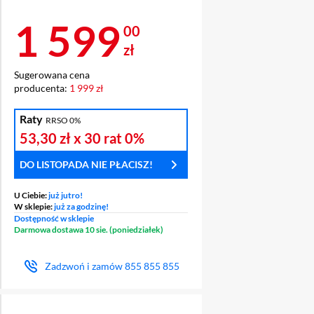
Cena 1 599 zł
1 599
00
zł
Sugerowana cena
producenta:
1 999 zł
Raty
RRSO 0%
53,30 zł
x 30 rat
0%
DO LISTOPADA NIE PŁACISZ!
U Ciebie:
już jutro!
W sklepie:
już za godzinę!
Dostępność w sklepie
Darmowa dostawa 10 sie. (poniedziałek)
Zadzwoń i zamów
855 855 855