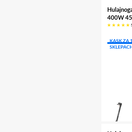
Hulajnoga
400W 45k
pięć gwiazdek
KASK ZA 
SKLEPAC
FIZYCZN