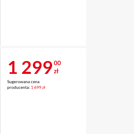
Cena 1 299 zł
1 299
00
zł
Sugerowana cena
producenta:
1 699 zł