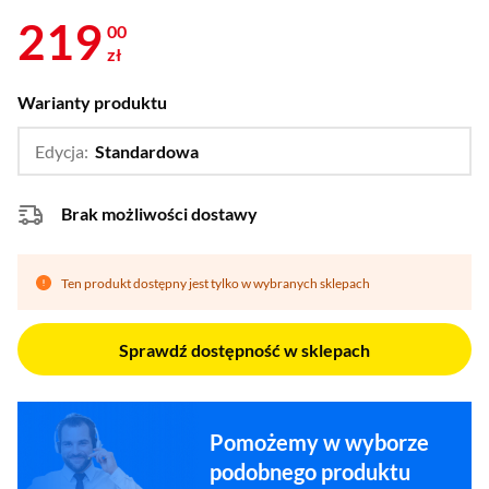
219
00
zł
Warianty produktu
Edycja:
Standardowa
…
Highlands Fishing
Brak możliwości dostawy
Ten produkt dostępny jest tylko w wybranych sklepach
Sprawdź dostępność w sklepach
Pomożemy w wyborze
podobnego produktu