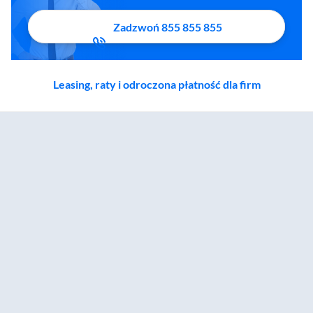
Zadzwoń 855 855 855
Leasing, raty i odroczona płatność dla firm
Zostałeś przeniesiony do sekcji akcesoriów