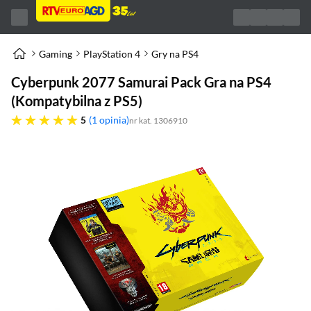
Gaming
PlayStation 4
Gry na PS4
Cyberpunk 2077 Samurai Pack Gra na PS4
(Kompatybilna z PS5)
pięć gwiazdek
5
1 opinia
nr kat. 1306910