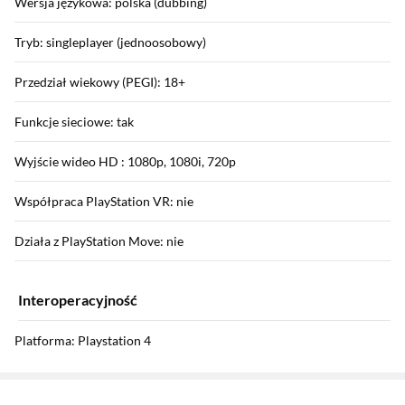
Wersja językowa: polska (dubbing)
Tryb: singleplayer (jednoosobowy)
Przedział wiekowy (PEGI): 18+
Funkcje sieciowe: tak
Wyjście wideo HD : 1080p, 1080i, 720p
Współpraca PlayStation VR: nie
Działa z PlayStation Move: nie
Interoperacyjność
Platforma: Playstation 4
Sekcja pominięta
Zostałeś przeniesiony do opinii
Zostałeś przeniesiony do pytań i odpowiedzi
Nośnik: płyta Blu-ray