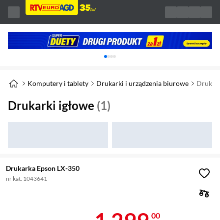
Karuzela z banerami, aktualny element 1 z 
Komputery i tablety
Drukarki i urządzenia biurowe
Drukark
Drukarki igłowe
(1)
Drukarka Epson LX-350
nr kat. 1043641
Cena 1 299 z
00