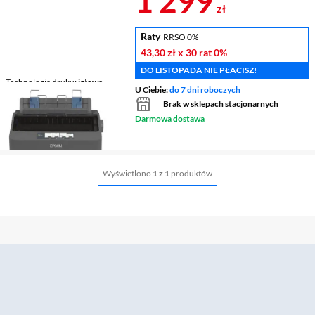
1 299
zł
Raty
RRSO 0%
43,30 zł
x 30 rat
0%
DO LISTOPADA NIE PŁACISZ!
Technologia druku
igłowa
U Ciebie:
do 7 dni roboczych
Liczba igieł
9
Brak w sklepach stacjonarnych
Liczba kopii
5 (oryginał + 4
Darmowa dostawa
kopie)
Złącze USB
2.0
Wyświetlono
1 z 1
produktów