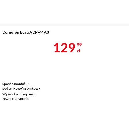
Domofon Eura ADP-44A3
Cena 129,99 
129
99
zł
Sposób montażu
podtynkowy/natynkowy
Wyświetlacz na panelu
zewnętrznym
nie