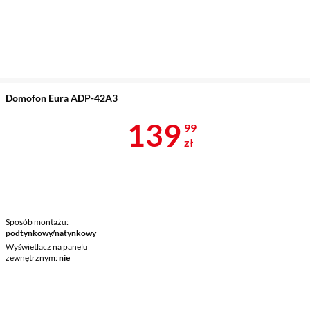
Domofon Eura ADP-42A3
Cena 139,99 
139
99
zł
Sposób montażu
podtynkowy/natynkowy
Wyświetlacz na panelu
zewnętrznym
nie