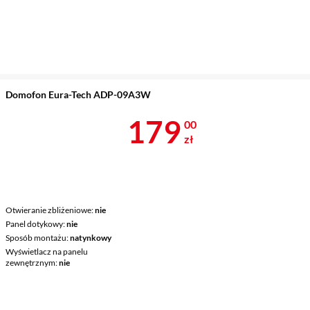
Domofon Eura-Tech ADP-09A3W
Cena 179 zł
179
00
zł
Otwieranie zbliżeniowe
nie
Panel dotykowy
nie
Sposób montażu
natynkowy
Wyświetlacz na panelu
zewnętrznym
nie