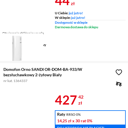
44
zł
U Ciebie:
już jutro!
W sklepie:
już jutro!
Dostępność w sklepie
Darmowa dostawa do sklepu
Otwieranie zbliżeniowe
nie
Panel dotykowy
nie
Sposób montażu
natynkowy
Wyświetlacz na panelu
zewnętrznym
nie
Domofon Orno SANDI OR-DOM-BA-933/W
bezsłuchawkowy 2-żyłowy Biały
nr kat. 1364337
Cena 427,42 
427
42
zł
Raty
RRSO 0%
14,25 zł
x 30 rat
0%
DO LISTOPADA NIE PŁACISZ!