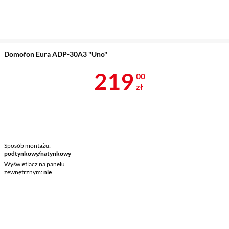
Domofon Eura ADP-30A3 ''Uno''
Cena 219 zł
219
00
zł
Sposób montażu
podtynkowy/natynkowy
Wyświetlacz na panelu
zewnętrznym
nie