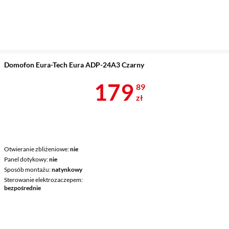
Domofon Eura-Tech Eura ADP-24A3 Czarny
Cena 179,89 
179
89
zł
Otwieranie zbliżeniowe
nie
Panel dotykowy
nie
Sposób montażu
natynkowy
Sterowanie elektrozaczepem
bezpośrednie