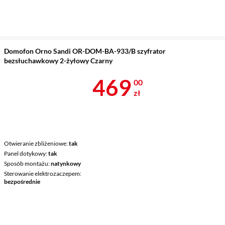
Domofon Orno Sandi OR-DOM-BA-933/B szyfrator
bezsłuchawkowy 2-żyłowy Czarny
Cena 469 zł
469
00
zł
Otwieranie zbliżeniowe
tak
Panel dotykowy
tak
Sposób montażu
natynkowy
Sterowanie elektrozaczepem
bezpośrednie