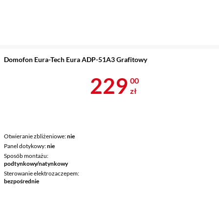
Domofon Eura-Tech Eura ADP-51A3 Grafitowy
Cena 229 zł
229
00
zł
Otwieranie zbliżeniowe
nie
Panel dotykowy
nie
Sposób montażu
podtynkowy/natynkowy
Sterowanie elektrozaczepem
bezpośrednie