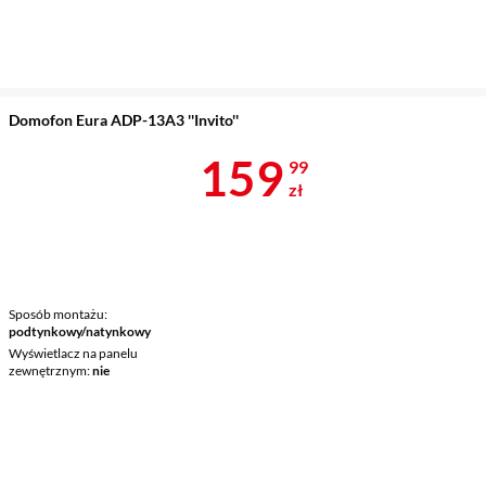
Domofon Eura ADP-13A3 ''Invito''
Cena 159,99 
159
99
zł
Sposób montażu
podtynkowy/natynkowy
Wyświetlacz na panelu
zewnętrznym
nie