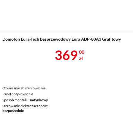
Domofon Eura-Tech bezprzewodowy Eura ADP-80A3 Grafitowy
Cena 369 zł
369
00
zł
Otwieranie zbliżeniowe
nie
Panel dotykowy
nie
Sposób montażu
natynkowy
Sterowanie elektrozaczepem
bezpośrednie