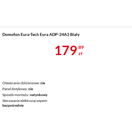
Domofon Eura-Tech Eura ADP-24A3 Biały
Cena 179,89 
179
89
zł
Otwieranie zbliżeniowe
nie
Panel dotykowy
nie
Sposób montażu
natynkowy
Sterowanie elektrozaczepem
bezpośrednie