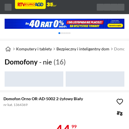
Karuzela z banerami, aktualny element 1 z 
Komputery i tablety
Bezpieczny i inteligentny dom
Domofo
Domofony
- nie
(16)
Domofon Orno OR-AD-5002 2-żyłowy Biały
nr kat. 1364369
Cena 44,99 z
99