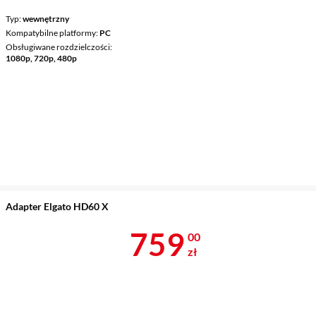
Typ
wewnętrzny
Kompatybilne platformy
PC
Obsługiwane rozdzielczości
1080p, 720p, 480p
Adapter Elgato HD60 X
Cena 759 zł
759
00
zł