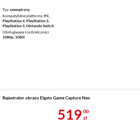
Typ
zewnętrzny
Kompatybilne platformy
PC,
PlayStation 4, PlayStation 3,
PlayStation 5, Nintendo Switch
Obsługiwane rozdzielczości
1080p, 1080i
Rejestrator obrazu Elgato Game Capture Neo
Cena 519 zł
519
00
zł