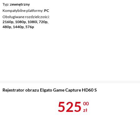
Typ
zewnętrzny
Kompatybilne platformy
PC
Obsługiwane rozdzielczości
2160p, 1080p, 1080i, 720p,
480p, 1440p, 576p
Rejestrator obrazu Elgato Game Capture HD60 S
Cena 525 zł
525
00
zł