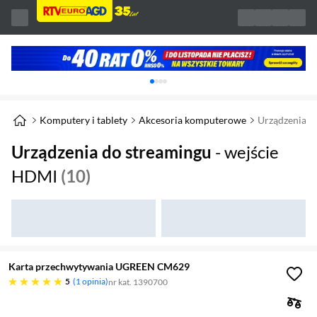
Karuzela z banerami, aktualny element 1 z 
Komputery i tablety
Akcesoria komputerowe
Urządzenia d
Urządzenia do streamingu
- wejście
HDMI
(10)
Karta przechwytywania UGREEN CM629
pięć gwiazdek
5
1 opinia
nr kat. 1390700