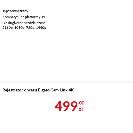
Typ
zewnętrzny
Kompatybilne platformy
PC
Obsługiwane rozdzielczości
2160p, 1080p, 720p, 1440p
Rejestrator obrazu Elgato Cam Link 4K
Cena 499 zł
499
00
zł