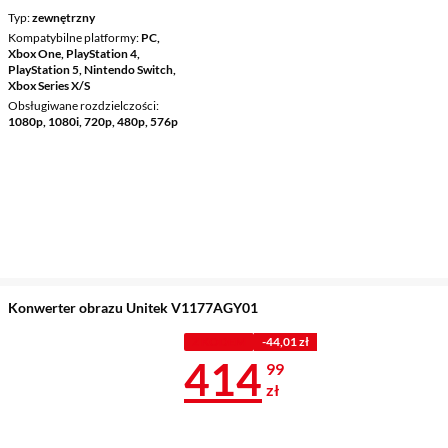
Typ
zewnętrzny
Kompatybilne platformy
PC,
Xbox One, PlayStation 4,
PlayStation 5, Nintendo Switch,
Xbox Series X/S
Obsługiwane rozdzielczości
1080p, 1080i, 720p, 480p, 576p
Konwerter obrazu Unitek V1177AGY01
Z KODEM
-44,01 zł
Cena 414,99 
414
99
zł