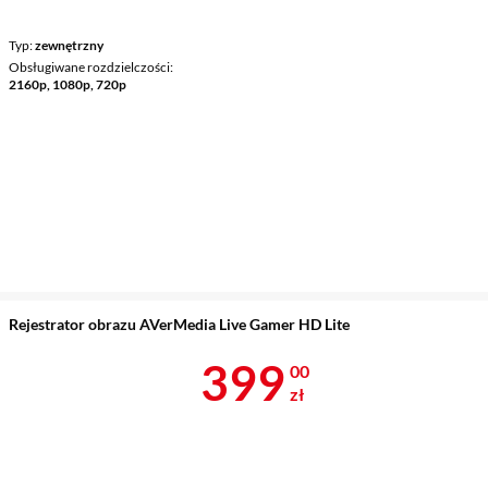
Typ
zewnętrzny
Obsługiwane rozdzielczości
2160p, 1080p, 720p
Rejestrator obrazu AVerMedia Live Gamer HD Lite
Cena 399 zł
399
00
zł