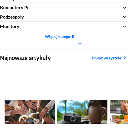
Komputery Pc
Podzespoły
Monitory
Więcej kategorii
Sekcja pominięta
Najnowsze artykuły
Pokaż wszystkie
Nadchodzące
Ranking aparatów
Najleps
premiery smartfonów
kompaktowych.
tytanow
– kalendarz nowości
Najlepsze modele
2026
2026
Sekcja pominięta