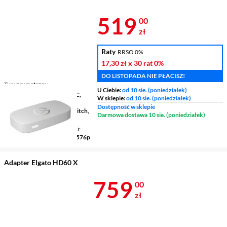
Z INPOST
Cena 519 zł
519
00
zł
Raty
RRSO 0%
17,30 zł
x 30 rat
0%
DO LISTOPADA NIE PŁACISZ!
Typ
zewnętrzny
U Ciebie:
od 10 sie. (poniedziałek)
Kompatybilne platformy
PC,
W sklepie:
od 10 sie. (poniedziałek)
Xbox One, PlayStation 4,
Dostępność w sklepie
PlayStation 5, Nintendo Switch,
Darmowa dostawa 10 sie. (poniedziałek)
Xbox Series X/S
Obsługiwane rozdzielczości
1080p, 1080i, 720p, 480p, 576p
Adapter Elgato HD60 X
Cena 759 zł
759
00
zł