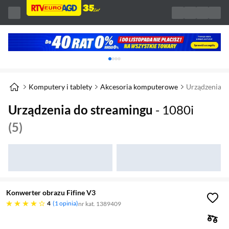
Karuzela z banerami, aktualny element 1 z 
Komputery i tablety
Akcesoria komputerowe
Urządzenia d
Urządzenia do streamingu
- 1080i
(5)
Konwerter obrazu Fifine V3
cztery gwiazdki
4
1 opinia
nr kat. 1389409