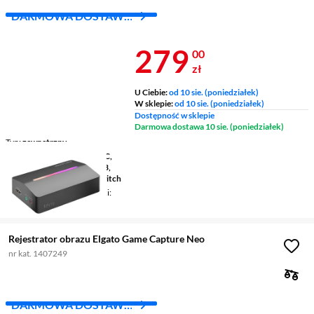
DARMOWA DOSTAWA
Z INPOST
Cena 279 zł
279
00
zł
U Ciebie:
od 10 sie. (poniedziałek)
W sklepie:
od 10 sie. (poniedziałek)
Dostępność w sklepie
Darmowa dostawa 10 sie. (poniedziałek)
Typ
zewnętrzny
Kompatybilne platformy
PC,
PlayStation 4, PlayStation 3,
PlayStation 5, Nintendo Switch
Obsługiwane rozdzielczości
1080p, 1080i
Rejestrator obrazu Elgato Game Capture Neo
nr kat. 1407249
DARMOWA DOSTAWA