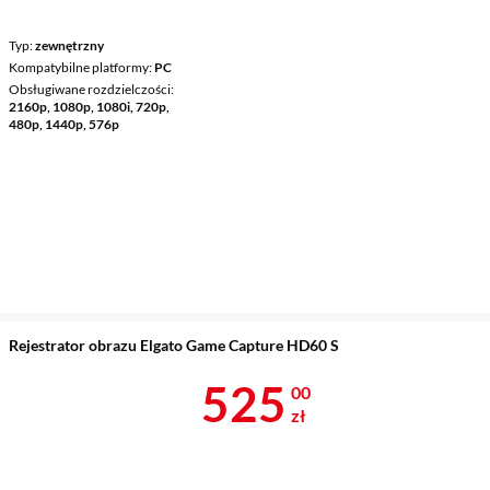
Typ
zewnętrzny
Kompatybilne platformy
PC
Obsługiwane rozdzielczości
2160p, 1080p, 1080i, 720p,
480p, 1440p, 576p
Rejestrator obrazu Elgato Game Capture HD60 S
Cena 525 zł
525
00
zł