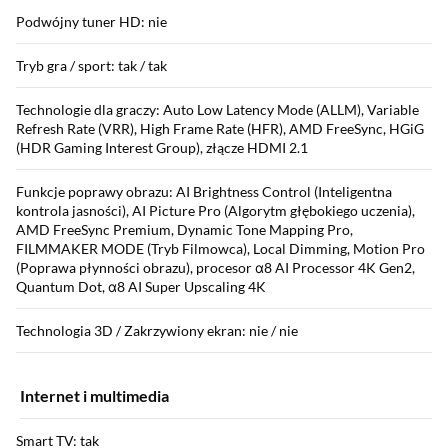
Podwójny tuner HD: nie
Tryb gra / sport: tak / tak
Technologie dla graczy: Auto Low Latency Mode (ALLM), Variable
Refresh Rate (VRR), High Frame Rate (HFR), AMD FreeSync, HGiG
(HDR Gaming Interest Group), złącze HDMI 2.1
Funkcje poprawy obrazu: AI Brightness Control (Inteligentna
kontrola jasności), AI Picture Pro (Algorytm głębokiego uczenia),
AMD FreeSync Premium, Dynamic Tone Mapping Pro,
FILMMAKER MODE (Tryb Filmowca), Local Dimming, Motion Pro
(Poprawa płynności obrazu), procesor α8 AI Processor 4K Gen2,
Quantum Dot, α8 AI Super Upscaling 4K
Technologia 3D / Zakrzywiony ekran: nie / nie
Internet i multimedia
Smart TV: tak