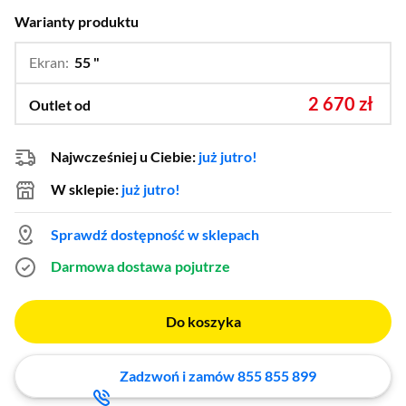
Warianty produktu
Ekran:
55 "
…
100 ",
65 ",
75 ",
86 "
2 670 zł
Outlet od
Najwcześniej u Ciebie:
już jutro!
W sklepie:
już jutro!
Sprawdź dostępność w sklepach
Darmowa dostawa
pojutrze
Do koszyka
Zadzwoń i zamów 855 855 899