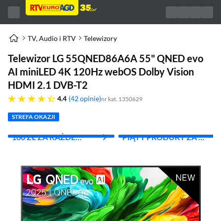
TV, Audio i RTV
Telewizory
Telewizor LG 55QNED86A6A 55" QNED evo
AI miniLED 4K 120Hz webOS Dolby Vision
HDMI 2.1 DVB-T2
4.4 gwiazdek
4.4
42 opinie
nr kat. 1350629
STREFA OKAZJI
100 ZŁ ZA KAŻDE
PIĄTY PRODUKT ZA 1
WYDANE 1000 ZŁ
ZŁ!