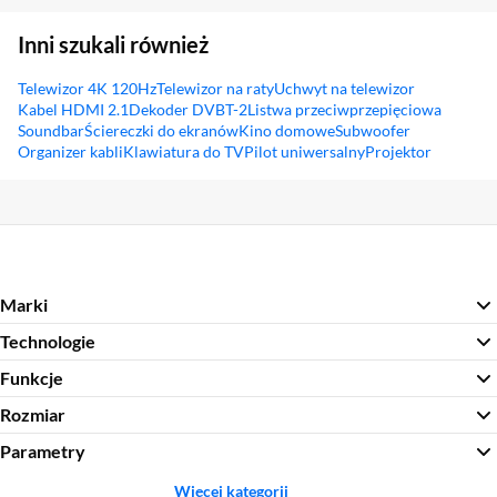
Inni szukali również
Telewizor 4K 120Hz
Telewizor na raty
Uchwyt na telewizor
Kabel HDMI 2.1
Dekoder DVBT-2
Listwa przeciwprzepięciowa
Soundbar
Ściereczki do ekranów
Kino domowe
Subwoofer
Organizer kabli
Klawiatura do TV
Pilot uniwersalny
Projektor
Sekcja pominięta
Marki
Technologie
Funkcje
Rozmiar
Parametry
Więcej kategorii