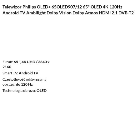
Telewizor Philips OLED+ 65OLED907/12 65" OLED 4K 120Hz
Android TV Ambilight Dolby Vision Dolby Atmos HDMI 2.1 DVB-T2
Ekran
65 ", 4K UHD / 3840 x
2160
Smart TV
Android TV
Częstotliwość odświeżania
obrazu
do 120 Hz
Technologia obrazu
OLED