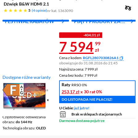
Dźwięk B&W HDMI 2.1
pięć gwiazdek
5
4 opinie
nr kat. 1363090
FESTIWAL RABATÓW
PIĄTY PRODUKT ZA 1
ZŁ!
Z KODEM
-404,01 zł
Cena 7 594,9
7 594
99
zł
Cena z kodem
RGFL2807030826A1
obowiązuje do 31.08.2026 do 21:45
Najniższa cena: 7 999 zł
Najniższa cena:
7 999 zł
Cena bez kodu: 7 999 zł
Cena bez kodu:
7 999 zł
Dostępne różne warianty
Raty
Karta
RRSO 0%
informacyjna
253,17 zł
x 30 rat
0%
Plik w formacie pdf
(otworzy się w nowym oknie)
produktu
DO LISTOPADA NIE PŁACISZ!
Ekran
55 ", 4K UHD / 3840 x
2160
U Ciebie:
już jutro!
Smart TV
Google TV
Brak w sklepach stacjonarnych
Częstotliwość odświeżania
Darmowa dostawa pojutrze
obrazu
do 144 Hz
Technologia obrazu
OLED