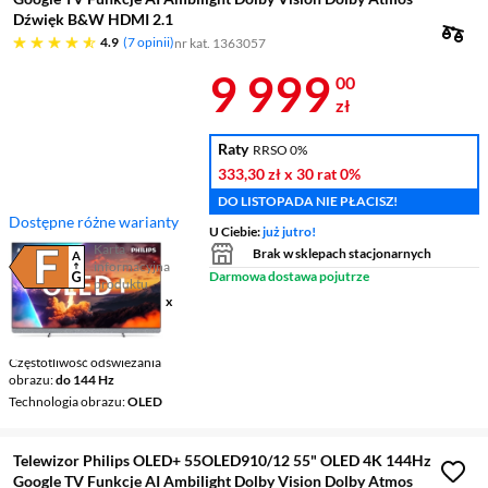
Dźwięk B&W HDMI 2.1
4.9 gwiazdek
4.9
7 opinii
nr kat. 1363057
Cena 9 999 z
9 999
00
zł
Raty
RRSO 0%
333,30 zł
x 30 rat
0%
DO LISTOPADA NIE PŁACISZ!
Dostępne różne warianty
U Ciebie:
już jutro!
Karta
Brak w sklepach stacjonarnych
informacyjna
Plik w formacie pdf
(otworzy się w nowym oknie)
Darmowa dostawa pojutrze
produktu
Ekran
65 ", 4K UHD / 3840 x
2160
Smart TV
Google TV
Częstotliwość odświeżania
obrazu
do 144 Hz
Technologia obrazu
OLED
Telewizor Philips OLED+ 55OLED910/12 55" OLED 4K 144Hz
Google TV Funkcje AI Ambilight Dolby Vision Dolby Atmos