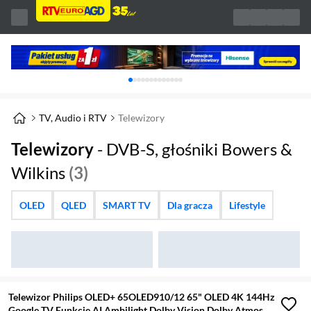
Karuzela z banerami, aktualny element 1 z 
TV, Audio i RTV
Telewizory
Telewizory
- DVB-S, głośniki Bowers &
Wilkins
(3)
OLED
QLED
SMART TV
Dla gracza
Lifestyle
Telewizor Philips OLED+ 65OLED910/12 65" OLED 4K 144Hz
Google TV Funkcje AI Ambilight Dolby Vision Dolby Atmos