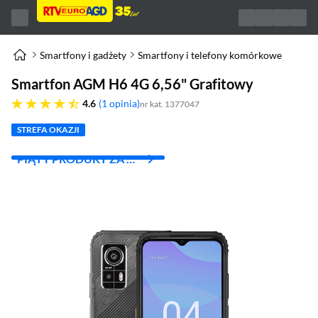
Smartfony i gadżety
Smartfony i telefony komórkowe
Smartfon AGM H6 4G 6,56" Grafitowy
4.6 gwiazdek
4.6
1 opinia
nr kat. 1377047
STREFA OKAZJI
PIĄTY PRODUKT ZA 1
ZŁ!