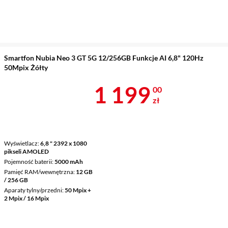
Smartfon Nubia Neo 3 GT 5G 12/256GB Funkcje AI 6,8" 120Hz
50Mpix Żółty
Cena 1 199 z
1 199
00
zł
Wyświetlacz
6,8 " 2392 x 1080
pikseli AMOLED
Pojemność baterii
5000 mAh
Pamięć RAM/wewnętrzna
12 GB
/ 256 GB
Aparaty tylny/przedni
50 Mpix +
2 Mpix / 16 Mpix