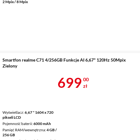
2 Mpix / 8 Mpix
Smartfon realme C71 4/256GB Funkcje AI 6,67" 120Hz 50Mpix
Zielony
Cena 699 zł
699
00
zł
Wyświetlacz
6,67 " 1604 x 720
pikseli LCD
Pojemność baterii
6000 mAh
Pamięć RAM/wewnętrzna
4 GB /
256 GB