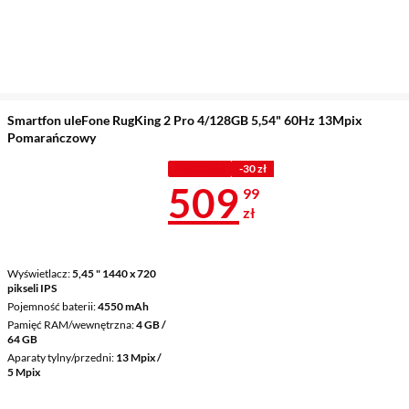
Smartfon uleFone RugKing 2 Pro 4/128GB 5,54" 60Hz 13Mpix
Pomarańczowy
Z KODEM
-30 zł
Cena 509,99 
509
99
zł
Wyświetlacz
5,45 " 1440 x 720
pikseli IPS
Pojemność baterii
4550 mAh
Pamięć RAM/wewnętrzna
4 GB /
64 GB
Aparaty tylny/przedni
13 Mpix /
5 Mpix