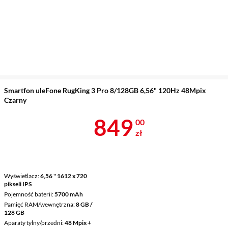
Smartfon uleFone RugKing 3 Pro 8/128GB 6,56" 120Hz 48Mpix
Czarny
Cena 849 zł
849
00
zł
Wyświetlacz
6,56 " 1612 x 720
pikseli IPS
Pojemność baterii
5700 mAh
Pamięć RAM/wewnętrzna
8 GB /
128 GB
Aparaty tylny/przedni
48 Mpix +