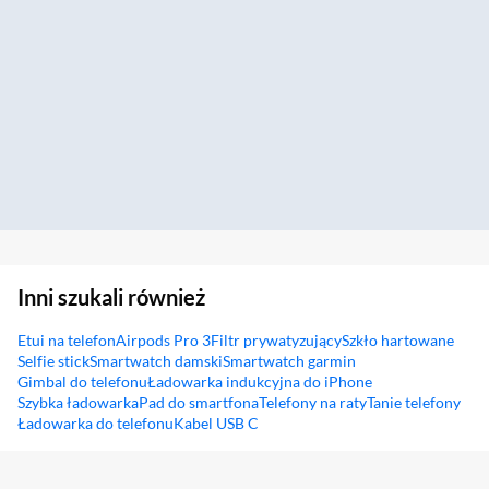
Inni szukali również
Etui na telefon
Airpods Pro 3
Filtr prywatyzujący
Szkło hartowane
Selfie stick
Smartwatch damski
Smartwatch garmin
Gimbal do telefonu
Ładowarka indukcyjna do iPhone
Szybka ładowarka
Pad do smartfona
Telefony na raty
Tanie telefony
Ładowarka do telefonu
Kabel USB C
Sekcja pominięta