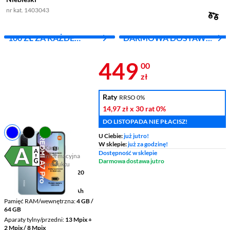
nr kat. 1403043
100 ZŁ ZA KAŻDE
DARMOWA DOSTAWA
WYDANE 1000 ZŁ
Z INPOST
Cena 449 zł
449
00
zł
Raty
RRSO 0%
14,97 zł
x 30 rat
0%
DO LISTOPADA NIE PŁACISZ!
U Ciebie:
już jutro!
W sklepie:
już za godzinę!
Karta
Dostępność w sklepie
informacyjna
Plik w formacie pdf
(otworzy się w nowym oknie)
Darmowa dostawa jutro
produktu
Wyświetlacz
6,9 " 1600 x 720
pikseli LCD
Pojemność baterii
6000 mAh
Pamięć RAM/wewnętrzna
4 GB /
64 GB
Aparaty tylny/przedni
13 Mpix +
2 Mpix / 8 Mpix