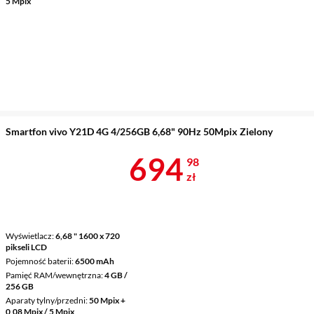
5 Mpix
Smartfon vivo Y21D 4G 4/256GB 6,68" 90Hz 50Mpix Zielony
Cena 694,98 
694
98
zł
Wyświetlacz
6,68 " 1600 x 720
pikseli LCD
Pojemność baterii
6500 mAh
Pamięć RAM/wewnętrzna
4 GB /
256 GB
Aparaty tylny/przedni
50 Mpix +
0,08 Mpix / 5 Mpix