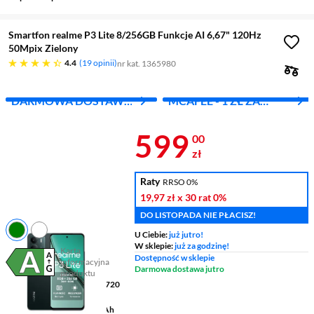
Smartfon realme P3 Lite 8/256GB Funkcje AI 6,67" 120Hz
50Mpix Zielony
4.4 gwiazdek
4.4
19 opinii
nr kat. 1365980
DARMOWA DOSTAWA
MCAFEE - 1 ZŁ ZA
Z INPOST
PIERWSZY MIES.
Cena 599 zł
599
00
zł
Raty
RRSO 0%
19,97 zł
x 30 rat
0%
DO LISTOPADA NIE PŁACISZ!
U Ciebie:
już jutro!
W sklepie:
już za godzinę!
Karta
Dostępność w sklepie
informacyjna
Plik w formacie pdf
(otworzy się w nowym oknie)
Darmowa dostawa jutro
produktu
Wyświetlacz
6,67 " 1604 x 720
pikseli LCD
Pojemność baterii
6000 mAh