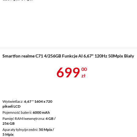
Smartfon realme C71 4/256GB Funkcje AI 6,67" 120Hz 50Mpix Biały
Cena 699 zł
699
00
zł
Wyświetlacz
6,67 " 1604 x 720
pikseli LCD
Pojemność baterii
6000 mAh
Pamięć RAM/wewnętrzna
4 GB /
256 GB
Aparaty tylny/przedni
50 Mpix /
5 Mpix