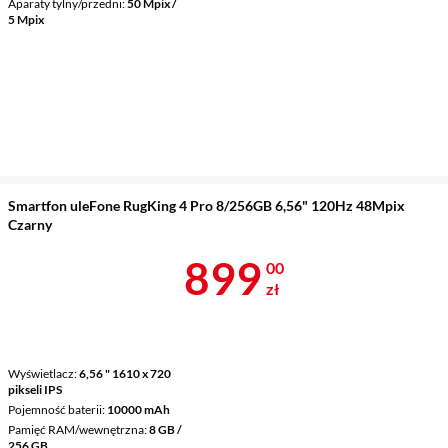
Aparaty tylny/przedni
50 Mpix /
5 Mpix
Smartfon uleFone RugKing 4 Pro 8/256GB 6,56" 120Hz 48Mpix
Czarny
Cena 899 zł
899
00
zł
Wyświetlacz
6,56 " 1610 x 720
pikseli IPS
Pojemność baterii
10000 mAh
Pamięć RAM/wewnętrzna
8 GB /
256 GB