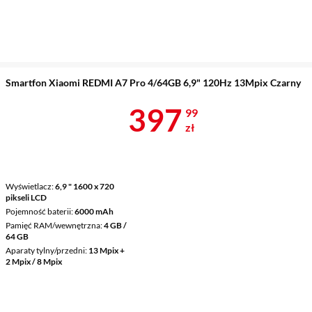
Smartfon Xiaomi REDMI A7 Pro 4/64GB 6,9" 120Hz 13Mpix Czarny
Cena 397,99 
397
99
zł
Wyświetlacz
6,9 " 1600 x 720
pikseli LCD
Pojemność baterii
6000 mAh
Pamięć RAM/wewnętrzna
4 GB /
64 GB
Aparaty tylny/przedni
13 Mpix +
2 Mpix / 8 Mpix