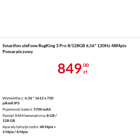
Smartfon uleFone RugKing 3 Pro 8/128GB 6,56" 120Hz 48Mpix
Pomarańczowy
Cena 849 zł
849
00
zł
Wyświetlacz
6,56 " 1612 x 720
pikseli IPS
Pojemność baterii
5700 mAh
Pamięć RAM/wewnętrzna
8 GB /
128 GB
Aparaty tylny/przedni
48 Mpix +
2 Mpix / 8 Mpix