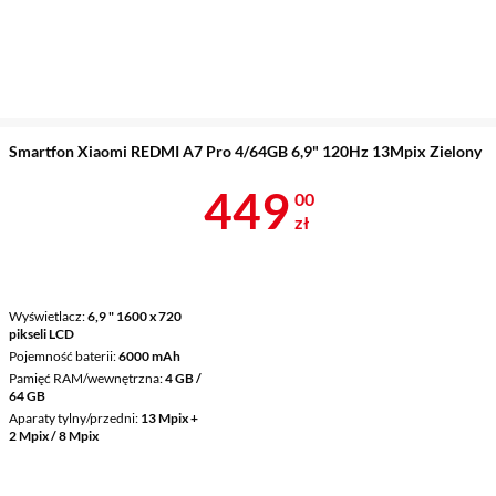
Smartfon Xiaomi REDMI A7 Pro 4/64GB 6,9" 120Hz 13Mpix Zielony
Cena 449 zł
449
00
zł
Wyświetlacz
6,9 " 1600 x 720
pikseli LCD
Pojemność baterii
6000 mAh
Pamięć RAM/wewnętrzna
4 GB /
64 GB
Aparaty tylny/przedni
13 Mpix +
2 Mpix / 8 Mpix