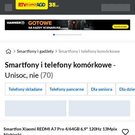
Karuzela z banerami, aktualny element 1 z 
Smartfony i gadżety
Smartfony i telefony komórkowe
Smartfony i telefony komórkowe
-
Unisoc, nie
(70)
Telefony składane
Telefony pancerne
Dla seniora
Dla dzi
Smartfon Xiaomi REDMI A7 Pro 4/64GB 6,9" 120Hz 13Mpix
Niebieski