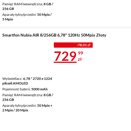
Pamięć RAM/wewnętrzna
8 GB /
256 GB
Aparaty tylny/przedni
50 Mpix /
5 Mpix
Smartfon Nubia AIR 8/256GB 6,78" 120Hz 50Mpix Złoty
Z KODEM
-78,01 zł
Cena 729,99 
729
99
zł
Wyświetlacz
6,78 " 2720 x 1224
pikseli AMOLED
Pojemność baterii
5000 mAh
Pamięć RAM/wewnętrzna
8 GB /
256 GB
Aparaty tylny/przedni
50 Mpix +
2 Mpix / 20 Mpix