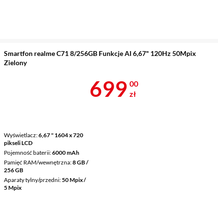
Smartfon realme C71 8/256GB Funkcje AI 6,67" 120Hz 50Mpix
Zielony
Cena 699 zł
699
00
zł
Wyświetlacz
6,67 " 1604 x 720
pikseli LCD
Pojemność baterii
6000 mAh
Pamięć RAM/wewnętrzna
8 GB /
256 GB
Aparaty tylny/przedni
50 Mpix /
5 Mpix