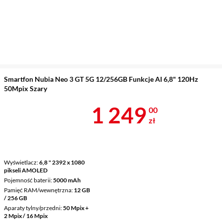
Smartfon Nubia Neo 3 GT 5G 12/256GB Funkcje AI 6,8" 120Hz
50Mpix Szary
Cena 1 249 z
1 249
00
zł
Wyświetlacz
6,8 " 2392 x 1080
pikseli AMOLED
Pojemność baterii
5000 mAh
Pamięć RAM/wewnętrzna
12 GB
/ 256 GB
Aparaty tylny/przedni
50 Mpix +
2 Mpix / 16 Mpix