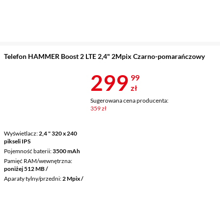
Telefon HAMMER Boost 2 LTE 2,4" 2Mpix Czarno-pomarańczowy
Cena 299,99 
299
99
zł
Sugerowana cena producenta:
359 zł
Wyświetlacz
2,4 " 320 x 240
pikseli IPS
Pojemność baterii
3500 mAh
Pamięć RAM/wewnętrzna
poniżej 512 MB /
Aparaty tylny/przedni
2 Mpix /