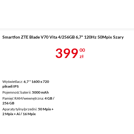
Smartfon ZTE Blade V70 Vita 4/256GB 6,7" 120Hz 50Mpix Szary
Cena 399 zł
399
00
zł
Wyświetlacz
6,7 " 1600 x 720
pikseli IPS
Pojemność baterii
5000 mAh
Pamięć RAM/wewnętrzna
4 GB /
256 GB
Aparaty tylny/przedni
50 Mpix +
2 Mpix + Ai / 16 Mpix