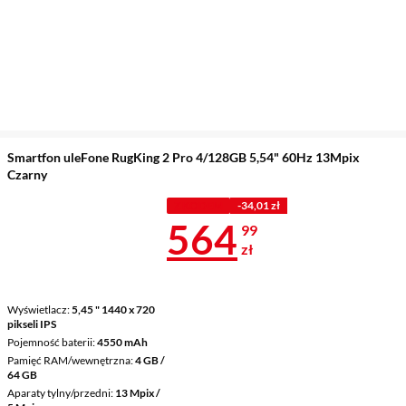
Smartfon uleFone RugKing 2 Pro 4/128GB 5,54" 60Hz 13Mpix
Czarny
Z KODEM
-34,01 zł
Cena 564,99 
564
99
zł
Wyświetlacz
5,45 " 1440 x 720
pikseli IPS
Pojemność baterii
4550 mAh
Pamięć RAM/wewnętrzna
4 GB /
64 GB
Aparaty tylny/przedni
13 Mpix /