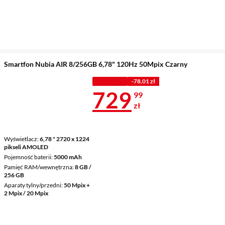
Smartfon Nubia AIR 8/256GB 6,78" 120Hz 50Mpix Czarny
Z KODEM
-78,01 zł
Cena 729,99 
729
99
zł
Wyświetlacz
6,78 " 2720 x 1224
pikseli AMOLED
Pojemność baterii
5000 mAh
Pamięć RAM/wewnętrzna
8 GB /
256 GB
Aparaty tylny/przedni
50 Mpix +
2 Mpix / 20 Mpix