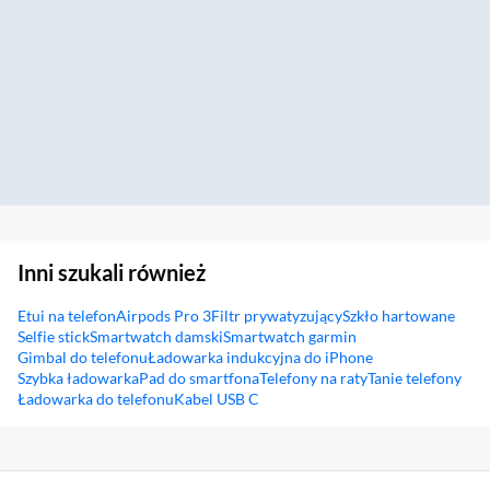
Inni szukali również
Etui na telefon
Airpods Pro 3
Filtr prywatyzujący
Szkło hartowane
Selfie stick
Smartwatch damski
Smartwatch garmin
Gimbal do telefonu
Ładowarka indukcyjna do iPhone
Szybka ładowarka
Pad do smartfona
Telefony na raty
Tanie telefony
Ładowarka do telefonu
Kabel USB C
Sekcja pominięta