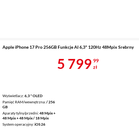
Apple iPhone 17 Pro 256GB Funkcje AI 6,3" 120Hz 48Mpix Srebrny
Cena 5 799,9
5 799
99
zł
Wyświetlacz
6,3 " OLED
Pamięć RAM/wewnętrzna
/ 256
GB
Aparaty tylny/przedni
48 Mpix +
48 Mpix + 48 Mpix / 18 Mpix
System operacyjny
iOS 26