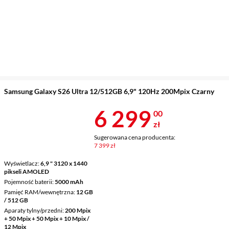
Samsung Galaxy S26 Ultra 12/512GB 6,9" 120Hz 200Mpix Czarny
Cena 6 299 z
6 299
00
zł
Sugerowana cena producenta:
7 399 zł
Wyświetlacz
6,9 " 3120 x 1440
pikseli AMOLED
Pojemność baterii
5000 mAh
Pamięć RAM/wewnętrzna
12 GB
/ 512 GB
Aparaty tylny/przedni
200 Mpix
+ 50 Mpix + 50 Mpix + 10 Mpix /
12 Mpix