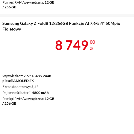
Pamięć RAM/wewnętrzna
12 GB
/ 256 GB
Samsung Galaxy Z Fold8 12/256GB Funkcje AI 7,6/5,4" 50Mpix
Fioletowy
Cena 8 749 z
8 749
00
zł
Wyświetlacz
7,6 " 1848 x 2448
pikseli AMOLED 2X
Ekran dodatkowy
5,4"
Pojemność baterii
4800 mAh
Pamięć RAM/wewnętrzna
12 GB
/ 256 GB