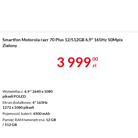
Smartfon Motorola razr 70 Plus 12/512GB 6,9" 165Hz 50Mpix
Zielony
Cena 3 999 z
3 999
00
zł
Wyświetlacz
6,9 " 2640 x 1080
pikseli POLED
Ekran dodatkowy
4" 165Hz
1272 x 1080 pikseli
Pojemność baterii
4500 mAh
Pamięć RAM/wewnętrzna
12 GB
/ 512 GB