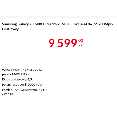
Samsung Galaxy Z Fold8 Ultra 12/256GB Funkcje AI 8/6,5" 200Mpix
Grafitowy
Cena 9 599 z
9 599
00
zł
Wyświetlacz
8 " 2504 x 2256
pikseli AMOLED 2X
Ekran dodatkowy
6,5"
Pojemność baterii
5000 mAh
Pamięć RAM/wewnętrzna
12 GB
/ 256 GB