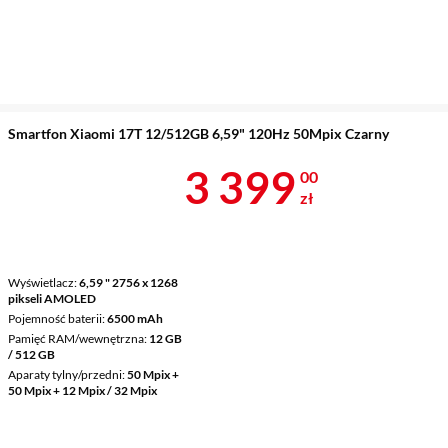
Smartfon Xiaomi 17T 12/512GB 6,59" 120Hz 50Mpix Czarny
Cena 3 399 z
3 399
00
zł
Wyświetlacz
6,59 " 2756 x 1268
pikseli AMOLED
Pojemność baterii
6500 mAh
Pamięć RAM/wewnętrzna
12 GB
/ 512 GB
Aparaty tylny/przedni
50 Mpix +
50 Mpix + 12 Mpix / 32 Mpix