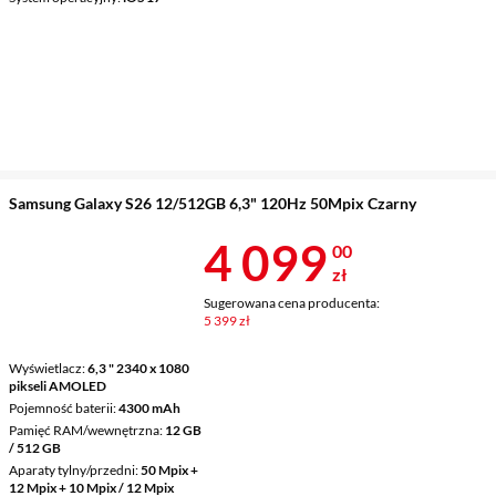
Samsung Galaxy S26 12/512GB 6,3" 120Hz 50Mpix Czarny
Cena 4 099 z
4 099
00
zł
Sugerowana cena producenta:
5 399 zł
Wyświetlacz
6,3 " 2340 x 1080
pikseli AMOLED
Pojemność baterii
4300 mAh
Pamięć RAM/wewnętrzna
12 GB
/ 512 GB
Aparaty tylny/przedni
50 Mpix +
12 Mpix + 10 Mpix / 12 Mpix