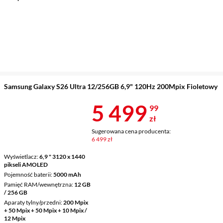
Samsung Galaxy S26 Ultra 12/256GB 6,9" 120Hz 200Mpix Fioletowy
Cena 5 499,9
5 499
99
zł
Sugerowana cena producenta:
6 499 zł
Wyświetlacz
6,9 " 3120 x 1440
pikseli AMOLED
Pojemność baterii
5000 mAh
Pamięć RAM/wewnętrzna
12 GB
/ 256 GB
Aparaty tylny/przedni
200 Mpix
+ 50 Mpix + 50 Mpix + 10 Mpix /
12 Mpix