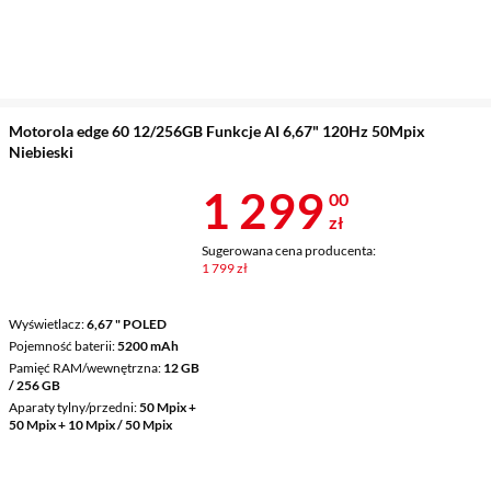
Motorola edge 60 12/256GB Funkcje AI 6,67" 120Hz 50Mpix
Niebieski
Cena 1 299 z
1 299
00
zł
Sugerowana cena producenta:
1 799 zł
Wyświetlacz
6,67 " POLED
Pojemność baterii
5200 mAh
Pamięć RAM/wewnętrzna
12 GB
/ 256 GB
Aparaty tylny/przedni
50 Mpix +
50 Mpix + 10 Mpix / 50 Mpix