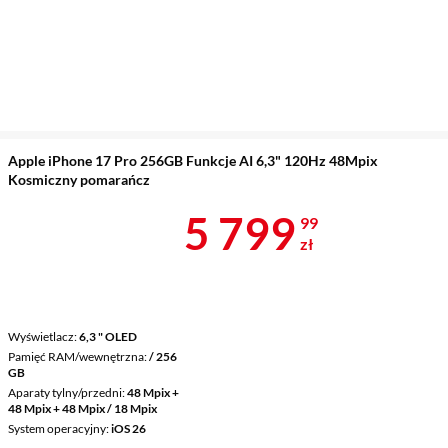
Apple iPhone 17 Pro 256GB Funkcje AI 6,3" 120Hz 48Mpix
Kosmiczny pomarańcz
Cena 5 799,9
5 799
99
zł
Wyświetlacz
6,3 " OLED
Pamięć RAM/wewnętrzna
/ 256
GB
Aparaty tylny/przedni
48 Mpix +
48 Mpix + 48 Mpix / 18 Mpix
System operacyjny
iOS 26