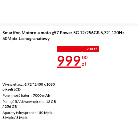
Smartfon Motorola moto g57 Power 5G 12/256GB 6,72" 120Hz
50Mpix Jasnogranatowy
PROMOCJA
-200 zł
Cena 999 zł
999
00
zł
Wyświetlacz
6,72 " 2400 x 1080
pikseli LCD
Pojemność baterii
7000 mAh
Pamięć RAM/wewnętrzna
12 GB
/ 256 GB
Aparaty tylny/przedni
50 Mpix +
8 Mpix / 8 Mpix