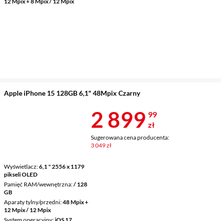
12 Mpix + 8 Mpix / 12 Mpix
Apple iPhone 15 128GB 6,1" 48Mpix Czarny
Cena 2 899,9
2 899
99
zł
Sugerowana cena producenta:
3 049 zł
Wyświetlacz
6,1 " 2556 x 1179
pikseli OLED
Pamięć RAM/wewnętrzna
/ 128
GB
Aparaty tylny/przedni
48 Mpix +
12 Mpix / 12 Mpix
System operacyjny
iOS 17