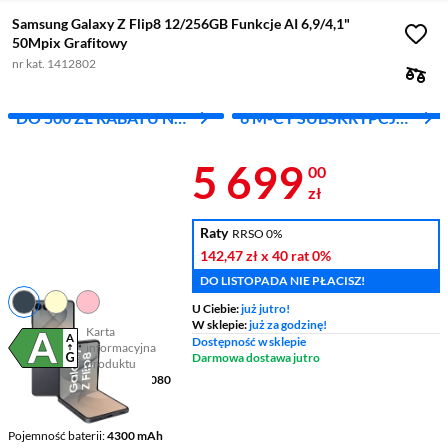
Samsung Galaxy Z Flip8 12/256GB Funkcje AI 6,9/4,1"
50Mpix Grafitowy
nr kat. 1412802
DO 500 ZŁ RABATU NA
6 M-CY SUBSKRYPCJI
DRUGI PRODUKT
GOOGLE AI PRO
Cena 5 699 z
5 699
00
zł
Raty
RRSO 0%
142,47 zł
x 40 rat
0%
DO LISTOPADA NIE PŁACISZ!
U Ciebie:
już jutro!
W sklepie:
już za godzinę!
Karta
Dostępność w sklepie
informacyjna
Plik w formacie pdf
(otworzy się w nowym oknie)
Darmowa dostawa jutro
produktu
Wyświetlacz
6,9 " 2520 x 1080
pikseli AMOLED 2X
Ekran dodatkowy
4,1"
Pojemność baterii
4300 mAh