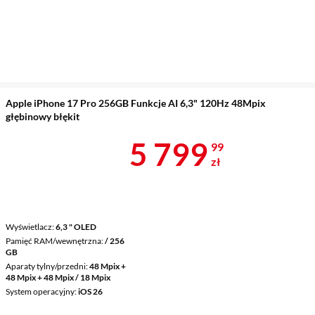
Apple iPhone 17 Pro 256GB Funkcje AI 6,3" 120Hz 48Mpix
głębinowy błękit
Cena 5 799,9
5 799
99
zł
Wyświetlacz
6,3 " OLED
Pamięć RAM/wewnętrzna
/ 256
GB
Aparaty tylny/przedni
48 Mpix +
48 Mpix + 48 Mpix / 18 Mpix
System operacyjny
iOS 26