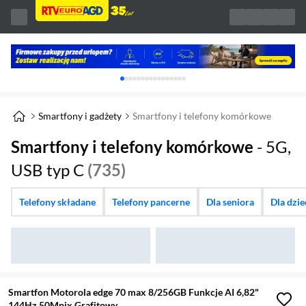
Karuzela z banerami, aktualny element 1 z 
Smartfony i gadżety
Smartfony i telefony komórkowe
Smartfony i telefony komórkowe
- 5G,
USB typ C
(735)
Telefony składane
Telefony pancerne
Dla seniora
Dla dzi
Smartfon Motorola edge 70 max 8/256GB Funkcje AI 6,82"
144Hz 50Mpix Grafitowy