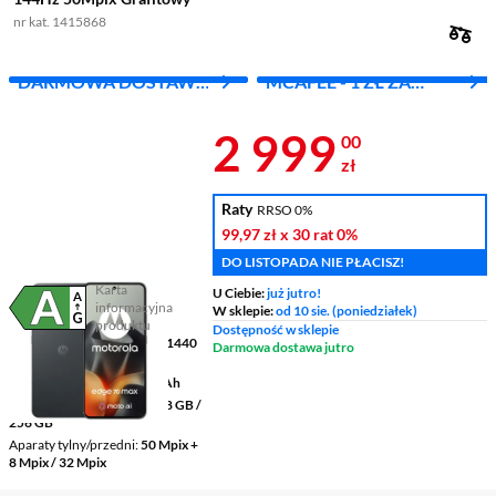
nr kat. 1415868
DARMOWA DOSTAWA
MCAFEE - 1 ZŁ ZA
Z INPOST
PIERWSZY MIES.
Cena 2 999 z
2 999
00
zł
Raty
RRSO 0%
99,97 zł
x 30 rat
0%
DO LISTOPADA NIE PŁACISZ!
Karta
U Ciebie:
już jutro!
informacyjna
W sklepie:
od 10 sie. (poniedziałek)
Plik w formacie pdf
(otworzy się w nowym oknie)
produktu
Dostępność w sklepie
Wyświetlacz
6,82 " 3168 x 1440
Darmowa dostawa jutro
pikseli AMOLED
Pojemność baterii
7100 mAh
Pamięć RAM/wewnętrzna
8 GB /
256 GB
Aparaty tylny/przedni
50 Mpix +
8 Mpix / 32 Mpix