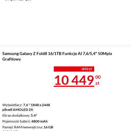
Samsung Galaxy Z Fold8 16/1TB Funkcje AI 7,6/5,4" 50Mpix
Grafitowy
PROMOCJA
-850 zł
Cena 10 449 
10 449
00
zł
Wyświetlacz
7,6 " 1848 x 2448
pikseli AMOLED 2X
Ekran dodatkowy
5,4"
Pojemność baterii
4800 mAh
Pamięć RAM/wewnętrzna
16 GB