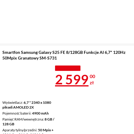
Smartfon Samsung Galaxy S25 FE 8/128GB Funkcje AI 6,7" 120Hz
50Mpix Granatowy SM-S731
PROMOCJA
Cena 2 599 z
2 599
00
zł
Wyświetlacz
6,7 " 2340 x 1080
pikseli AMOLED 2X
Pojemność baterii
4900 mAh
Pamięć RAM/wewnętrzna
8 GB /
128 GB
Aparaty tylny/przedni
50 Mpix +