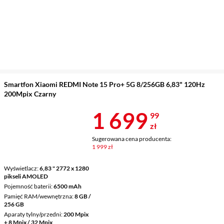
Smartfon Xiaomi REDMI Note 15 Pro+ 5G 8/256GB 6,83" 120Hz
200Mpix Czarny
Cena 1 699,9
1 699
99
zł
Sugerowana cena producenta:
1 999 zł
Wyświetlacz
6,83 " 2772 x 1280
pikseli AMOLED
Pojemność baterii
6500 mAh
Pamięć RAM/wewnętrzna
8 GB /
256 GB
Aparaty tylny/przedni
200 Mpix
+ 8 Mpix / 32 Mpix