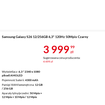
Samsung Galaxy S26 12/256GB 6,3" 120Hz 50Mpix Czarny
Cena 3 999,9
3 999
99
zł
Sugerowana cena producenta:
4 499 zł
Wyświetlacz
6,3 " 2340 x 1080
pikseli AMOLED
Pojemność baterii
4300 mAh
Pamięć RAM/wewnętrzna
12 GB
/ 256 GB
Aparaty tylny/przedni
50 Mpix +
12 Mpix + 10 Mpix / 12 Mpix