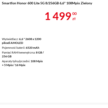
Smartfon Honor 600 Lite 5G 8/256GB 6,6" 108Mpix Zielony
Cena 1 499 z
1 499
00
zł
Wyświetlacz
6,6 " 2608 x 1200
pikseli AMOLED
Pojemność baterii
6520 mAh
Pamięć RAM/wewnętrzna
8 GB /
256 GB
Aparaty tylny/przedni
108 Mpix
+ 5 Mpix / 16 Mpix