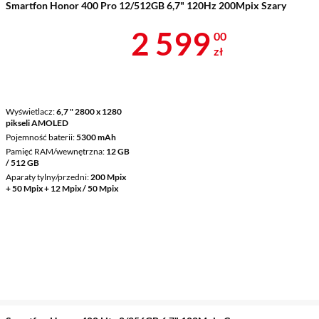
Smartfon Honor 400 Pro 12/512GB 6,7" 120Hz 200Mpix Szary
Cena 2 599 z
2 599
00
zł
Wyświetlacz
6,7 " 2800 x 1280
pikseli AMOLED
Pojemność baterii
5300 mAh
Pamięć RAM/wewnętrzna
12 GB
/ 512 GB
Aparaty tylny/przedni
200 Mpix
+ 50 Mpix + 12 Mpix / 50 Mpix