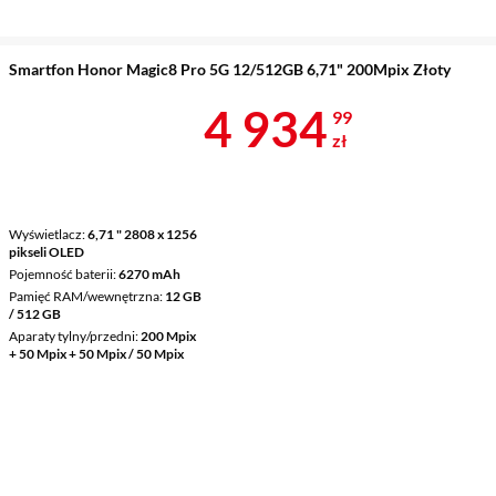
Smartfon Honor Magic8 Pro 5G 12/512GB 6,71" 200Mpix Złoty
Cena 4 934,9
4 934
99
zł
Wyświetlacz
6,71 " 2808 x 1256
pikseli OLED
Pojemność baterii
6270 mAh
Pamięć RAM/wewnętrzna
12 GB
/ 512 GB
Aparaty tylny/przedni
200 Mpix
+ 50 Mpix + 50 Mpix / 50 Mpix