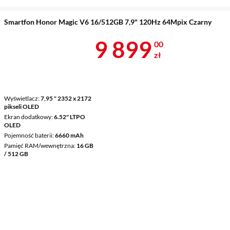
Smartfon Honor Magic V6 16/512GB 7,9" 120Hz 64Mpix Czarny
Cena 9 899 z
9 899
00
zł
Wyświetlacz
7,95 " 2352 x 2172
pikseli OLED
Ekran dodatkowy
6.52" LTPO
OLED
Pojemność baterii
6660 mAh
Pamięć RAM/wewnętrzna
16 GB
/ 512 GB