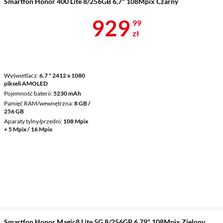
Smartfon Honor 400 Lite 8/256GB 6,7" 108Mpix Czarny
Cena 929,99 
929
99
zł
Wyświetlacz
6,7 " 2412 x 1080
pikseli AMOLED
Pojemność baterii
5230 mAh
Pamięć RAM/wewnętrzna
8 GB /
256 GB
Aparaty tylny/przedni
108 Mpix
+ 5 Mpix / 16 Mpix
Smartfon Honor Magic8 Lite 5G 8/256GB 6,79" 108Mpix Zielony