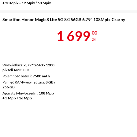
+ 50 Mpix + 12 Mpix / 50 Mpix
Smartfon Honor Magic8 Lite 5G 8/256GB 6,79" 108Mpix Czarny
Cena 1 699 z
1 699
00
zł
Wyświetlacz
6,79 " 2640 x 1200
pikseli AMOLED
Pojemność baterii
7500 mAh
Pamięć RAM/wewnętrzna
8 GB /
256 GB
Aparaty tylny/przedni
108 Mpix
+ 5 Mpix / 16 Mpix