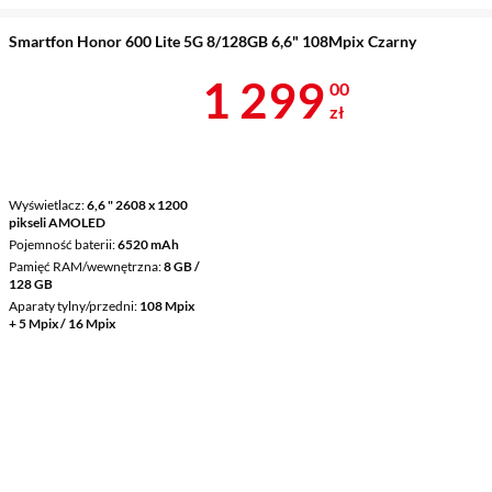
Smartfon Honor 600 Lite 5G 8/128GB 6,6" 108Mpix Czarny
Cena 1 299 z
1 299
00
zł
Wyświetlacz
6,6 " 2608 x 1200
pikseli AMOLED
Pojemność baterii
6520 mAh
Pamięć RAM/wewnętrzna
8 GB /
128 GB
Aparaty tylny/przedni
108 Mpix
+ 5 Mpix / 16 Mpix