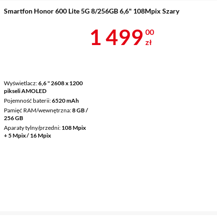
Smartfon Honor 600 Lite 5G 8/256GB 6,6" 108Mpix Szary
Cena 1 499 z
1 499
00
zł
Wyświetlacz
6,6 " 2608 x 1200
pikseli AMOLED
Pojemność baterii
6520 mAh
Pamięć RAM/wewnętrzna
8 GB /
256 GB
Aparaty tylny/przedni
108 Mpix
+ 5 Mpix / 16 Mpix