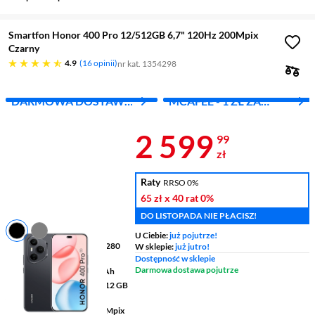
Smartfon Honor 400 Pro 12/512GB 6,7" 120Hz 200Mpix
Czarny
4.9 gwiazdek
4.9
16 opinii
nr kat. 1354298
DARMOWA DOSTAWA
MCAFEE - 1 ZŁ ZA
Z INPOST
PIERWSZY MIES.
Cena 2 599,9
2 599
99
zł
Raty
RRSO 0%
65 zł
x 40 rat
0%
DO LISTOPADA NIE PŁACISZ!
U Ciebie:
już pojutrze!
Wyświetlacz
6,7 " 2800 x 1280
W sklepie:
już jutro!
pikseli AMOLED
Dostępność w sklepie
Darmowa dostawa pojutrze
Pojemność baterii
5300 mAh
Pamięć RAM/wewnętrzna
12 GB
/ 512 GB
Aparaty tylny/przedni
200 Mpix