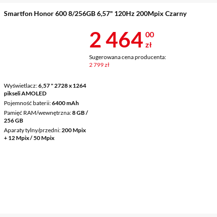
Smartfon Honor 600 8/256GB 6,57" 120Hz 200Mpix Czarny
Cena 2 464 z
2 464
00
zł
Sugerowana cena producenta:
2 799 zł
Wyświetlacz
6,57 " 2728 x 1264
pikseli AMOLED
Pojemność baterii
6400 mAh
Pamięć RAM/wewnętrzna
8 GB /
256 GB
Aparaty tylny/przedni
200 Mpix
+ 12 Mpix / 50 Mpix