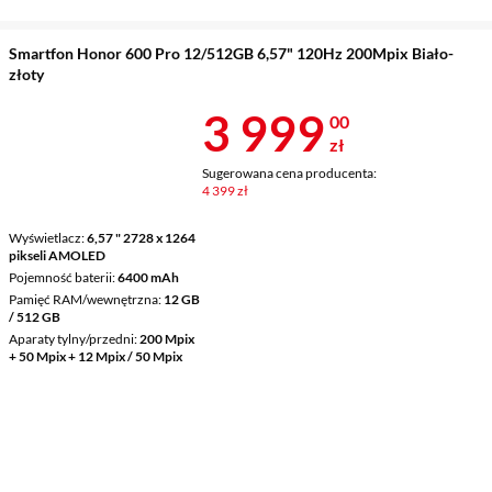
Smartfon Honor 600 Pro 12/512GB 6,57" 120Hz 200Mpix Biało-
złoty
Cena 3 999 z
3 999
00
zł
Sugerowana cena producenta:
4 399 zł
Wyświetlacz
6,57 " 2728 x 1264
pikseli AMOLED
Pojemność baterii
6400 mAh
Pamięć RAM/wewnętrzna
12 GB
/ 512 GB
Aparaty tylny/przedni
200 Mpix
+ 50 Mpix + 12 Mpix / 50 Mpix