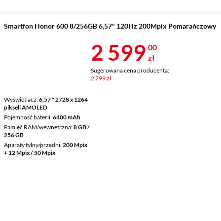
Smartfon Honor 600 8/256GB 6,57" 120Hz 200Mpix Pomarańczowy
Cena 2 599 z
2 599
00
zł
Sugerowana cena producenta:
2 799 zł
Wyświetlacz
6,57 " 2728 x 1264
pikseli AMOLED
Pojemność baterii
6400 mAh
Pamięć RAM/wewnętrzna
8 GB /
256 GB
Aparaty tylny/przedni
200 Mpix
+ 12 Mpix / 50 Mpix