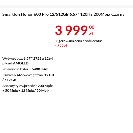
Smartfon Honor 600 Pro 12/512GB 6,57" 120Hz 200Mpix Czarny
Cena 3 999 z
3 999
00
zł
Sugerowana cena producenta:
4 399 zł
Wyświetlacz
6,57 " 2728 x 1264
pikseli AMOLED
Pojemność baterii
6400 mAh
Pamięć RAM/wewnętrzna
12 GB
/ 512 GB
Aparaty tylny/przedni
200 Mpix
+ 50 Mpix + 12 Mpix / 50 Mpix