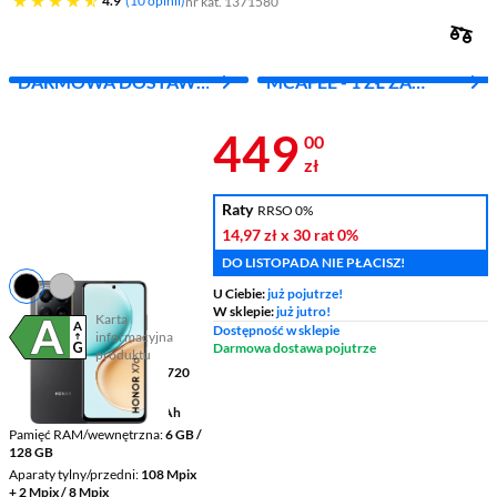
4.9
10 opinii
nr kat. 1371580
DARMOWA DOSTAWA
MCAFEE - 1 ZŁ ZA
Z INPOST
PIERWSZY MIES.
Cena 449 zł
449
00
zł
Raty
RRSO 0%
14,97 zł
x 30 rat
0%
DO LISTOPADA NIE PŁACISZ!
U Ciebie:
już pojutrze!
W sklepie:
już jutro!
Karta
Dostępność w sklepie
informacyjna
Plik w formacie pdf
(otworzy się w nowym oknie)
Darmowa dostawa pojutrze
produktu
Wyświetlacz
6,77 " 1610 x 720
pikseli LCD
Pojemność baterii
6500 mAh
Pamięć RAM/wewnętrzna
6 GB /
128 GB
Aparaty tylny/przedni
108 Mpix
+ 2 Mpix / 8 Mpix