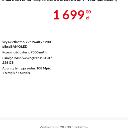
Cena 1 699 z
1 699
00
zł
Wyświetlacz
6,79 " 2640 x 1200
pikseli AMOLED
Pojemność baterii
7500 mAh
Pamięć RAM/wewnętrzna
8 GB /
256 GB
Aparaty tylny/przedni
108 Mpix
+ 5 Mpix / 16 Mpix
Wyświetlono
20 z 38
produktów