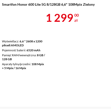
Smartfon Honor 600 Lite 5G 8/128GB 6,6" 108Mpix Zielony
Cena 1 299 z
1 299
00
zł
Wyświetlacz
6,6 " 2608 x 1200
pikseli AMOLED
Pojemność baterii
6520 mAh
Pamięć RAM/wewnętrzna
8 GB /
128 GB
Aparaty tylny/przedni
108 Mpix
+ 5 Mpix / 16 Mpix