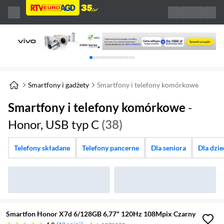
Karuzela z banerami, aktualny element 1 z 
Smartfony i gadżety
Smartfony i telefony komórkowe
Smartfony i telefony komórkowe
-
Honor, USB typ C
(38)
Telefony składane
Telefony pancerne
Dla seniora
Dla dzi
Smartfon Honor X7d 6/128GB 6,77" 120Hz 108Mpix Czarny
4.9 gwiazdek