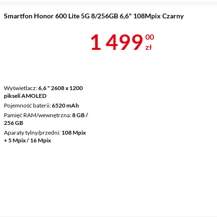
Smartfon Honor 600 Lite 5G 8/256GB 6,6" 108Mpix Czarny
Cena 1 499 z
1 499
00
zł
Wyświetlacz
6,6 " 2608 x 1200
pikseli AMOLED
Pojemność baterii
6520 mAh
Pamięć RAM/wewnętrzna
8 GB /
256 GB
Aparaty tylny/przedni
108 Mpix
+ 5 Mpix / 16 Mpix