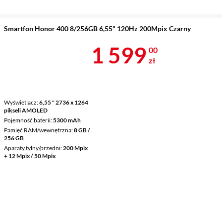
Smartfon Honor 400 8/256GB 6,55" 120Hz 200Mpix Czarny
Cena 1 599 z
1 599
00
zł
Wyświetlacz
6,55 " 2736 x 1264
pikseli AMOLED
Pojemność baterii
5300 mAh
Pamięć RAM/wewnętrzna
8 GB /
256 GB
Aparaty tylny/przedni
200 Mpix
+ 12 Mpix / 50 Mpix