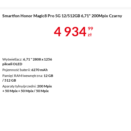
Smartfon Honor Magic8 Pro 5G 12/512GB 6,71" 200Mpix Czarny
Cena 4 934,9
4 934
99
zł
Wyświetlacz
6,71 " 2808 x 1256
pikseli OLED
Pojemność baterii
6270 mAh
Pamięć RAM/wewnętrzna
12 GB
/ 512 GB
Aparaty tylny/przedni
200 Mpix
+ 50 Mpix + 50 Mpix / 50 Mpix