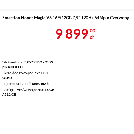
Smartfon Honor Magic V6 16/512GB 7,9" 120Hz 64Mpix Czerwony
Cena 9 899 z
9 899
00
zł
Wyświetlacz
7,95 " 2352 x 2172
pikseli OLED
Ekran dodatkowy
6.52" LTPO
OLED
Pojemność baterii
6660 mAh
Pamięć RAM/wewnętrzna
16 GB
/ 512 GB