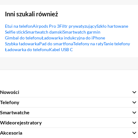
Inni szukali również
Etui na telefon
Airpods Pro 3
Filtr prywatyzujący
Szkło hartowane
Selfie stick
Smartwatch damski
Smartwatch garmin
Gimbal do telefonu
Ładowarka indukcyjna do iPhone
Szybka ładowarka
Pad do smartfona
Telefony na raty
Tanie telefony
Ładowarka do telefonu
Kabel USB C
Sekcja pominięta
Nowości
Telefony
Smartwatche
Wideorejestratory
Akcesoria