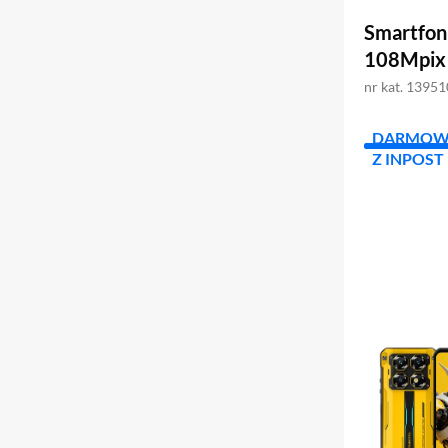
Smartfon
108Mpix 
nr kat. 1395
DARMOW
Z INPOST