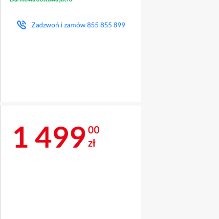
Zadzwoń i zamów
855 855 899
Cena 1 499 zł
1 499
00
zł