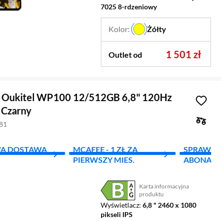
7025 8-rdzeniowy
Kolor:
Żółty
…
1 501 zł
Outlet od
 Oukitel WP100 12/512GB 6,8" 120Hz
 Czarny
081
A DOSTAWA
MCAFEE - 1 ZŁ ZA
SPRAWD
PIERWSZY MIES.
ABONAM
Karta informacyjna
Plik w formacie pdf
(otworzy się w nowym oknie)
produktu
Wyświetlacz
6,8 " 2460 x 1080
pikseli IPS