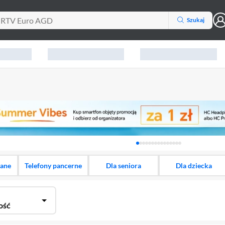
Szukaj
Karuzela z banerami, aktu
dane
Telefony pancerne
Dla seniora
Dla dziecka
ość