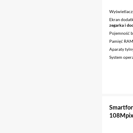
Wyświetlacz
Ekran dodat
zegarka i do
Pojemność ba
Pamięć RAM
Aparaty tyln
System oper
Smartfo
108Mpix