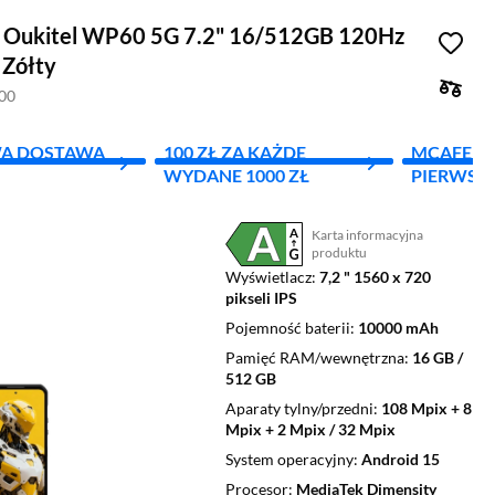
 Oukitel WP60 5G 7.2" 16/512GB 120Hz
Zółty
100
A DOSTAWA
100 ZŁ ZA KAŻDE
MCAFEE - 
WYDANE 1000 ZŁ
PIERWSZY
Karta informacyjna
Plik w formacie pdf
(otworzy się w nowym oknie)
produktu
Wyświetlacz
7,2 " 1560 x 720
pikseli IPS
Pojemność baterii
10000 mAh
Pamięć RAM/wewnętrzna
16 GB /
512 GB
Aparaty tylny/przedni
108 Mpix + 8
Mpix + 2 Mpix / 32 Mpix
System operacyjny
Android 15
Procesor
MediaTek Dimensity