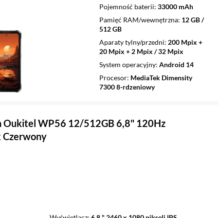
Pojemność baterii
33000 mAh
Pamięć RAM/wewnętrzna
12 GB /
512 GB
Aparaty tylny/przedni
200 Mpix +
20 Mpix + 2 Mpix / 32 Mpix
System operacyjny
Android 14
Procesor
MediaTek Dimensity
7300 8-rdzeniowy
n Oukitel WP56 12/512GB 6,8" 120Hz
 Czerwony
Wyświetlacz
6,8 " 2460 x 1080 pikseli IPS