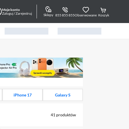
Moje konto
Zaloguj / Zarejestruj
Sklepy
855 855 855
Obserwowane
Koszyk
alny element 1 z 15
iPhone 17
Galaxy S
41
produktów