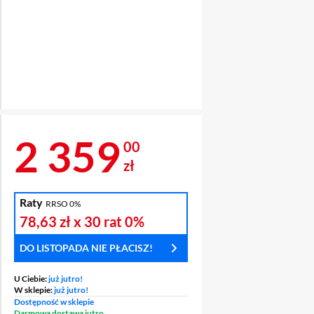
Cena 2 359 zł
2 359
00
zł
Raty
RRSO 0%
Ź
OCHRONA
78,63 zł
x 30 rat
0%
ENT
WYŚWIETLACZA
DO LISTOPADA NIE PŁACISZ!
U Ciebie:
już jutro!
W sklepie:
już jutro!
Dostępność w sklepie
Darmowa dostawa jutro