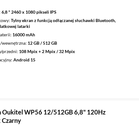
6,8 " 2460 x 1080 pikseli IPS
kowy
Tylny ekran z funkcją odłączanej słuchawki Bluetooth,
datkowej latarki
terii
16000 mAh
/wewnętrzna
12 GB / 512 GB
y/przedni
108 Mpix + 2 Mpix / 32 Mpix
acyjny
Android 15
n Oukitel WP56 12/512GB 6,8" 120Hz
 Czarny