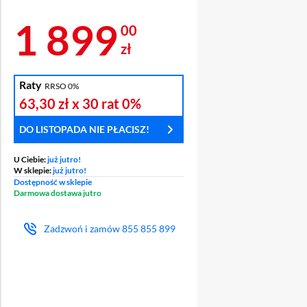
Cena 1 899 zł
1 899
00
zł
Raty
RRSO 0%
1 ZŁ ZA
SPRAWDŹ
OCHRON
63,30 zł
x 30 rat
0%
 MIES.
ABONAMENT
WYŚWIET
DO LISTOPADA NIE PŁACISZ!
U Ciebie:
już jutro!
W sklepie:
już jutro!
Dostępność w sklepie
Darmowa dostawa jutro
Zadzwoń i zamów
855 855 899