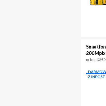
Smartfon
200Mpix
nr kat. 1395
DARMOW
Z INPOST