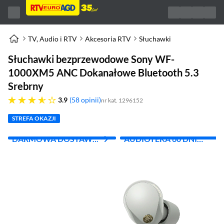
TV, Audio i RTV
Akcesoria RTV
Słuchawki
Słuchawki bezprzewodowe Sony WF-
1000XM5 ANC Dokanałowe Bluetooth 5.3
Srebrny
3.9 gwiazdek
3.9
58 opinii
nr kat. 1296152
STREFA OKAZJI
DARMOWA DOSTAWA
AUDIOTEKA 60 DNI
Z INPOST
GRATIS