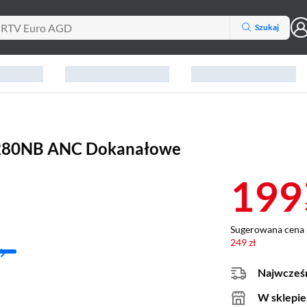
Szukaj
W280NB ANC Dokanałowe
199
Sugerowana cena 
249 zł
Najwcześn
W sklepie