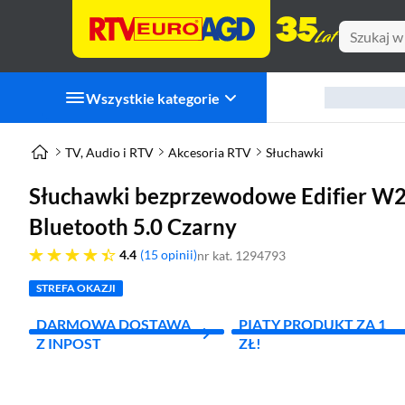
Wszystkie kategorie
TV, Audio i RTV
Akcesoria RTV
Słuchawki
Słuchawki bezprzewodowe Edifier 
Bluetooth 5.0 Czarny
4.4 gwiazdek
4.4
15 opinii
nr kat. 1294793
STREFA OKAZJI
DARMOWA DOSTAWA
PIĄTY PRODUKT ZA 1
Z INPOST
ZŁ!