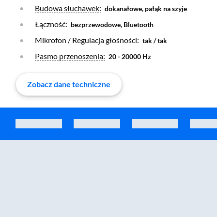
Otwórz warstwę
Budowa słuchawek:
dokanałowe, pałąk na szyje
Łączność:
bezprzewodowe, Bluetooth
Mikrofon / Regulacja głośności:
tak / tak
Otwórz warstwę
Pasmo przenoszenia:
20 - 20000 Hz
Zobacz dane techniczne
Zostałeś przeniesiony do sekcji akcesoriów