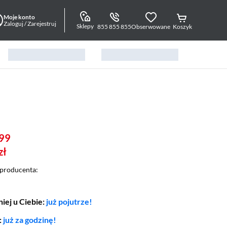
Moje konto
Zaloguj / Zarejestruj
Sklepy
855 855 855
Obserwowane
Koszyk
99
zł
producenta:
iej u Ciebie:
już pojutrze!
:
już za godzinę!