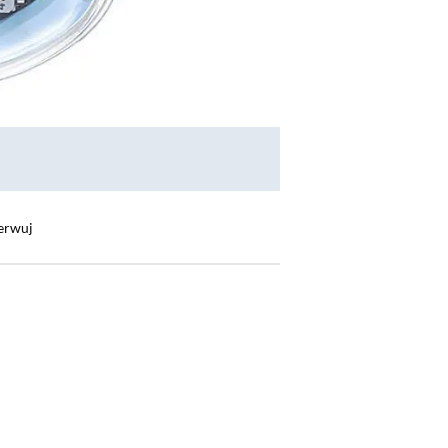
erwuj