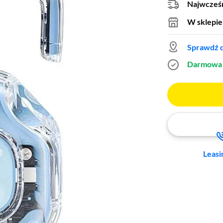
Najwcześn
W sklepie
Sprawdź d
Darmowa 
Leasi