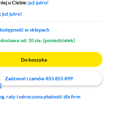
iej u Ciebie:
już jutro!
:
już jutro!
ostępność w sklepach
dostawa
od: 10 sie. (poniedziałek)
Do koszyka
Zadzwoń i zamów 855 855 899
ng, raty i odroczona płatność dla firm