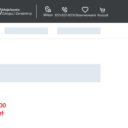
Moje konto
Zaloguj / Zarejestruj
Sklepy
855 855 855
Obserwowane
Koszyk
00
zł