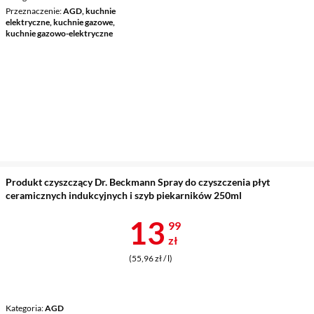
Przeznaczenie
AGD, kuchnie
elektryczne, kuchnie gazowe,
kuchnie gazowo-elektryczne
Produkt czyszczący Dr. Beckmann Spray do czyszczenia płyt
ceramicznych indukcyjnych i szyb piekarników 250ml
Cena 13,99 z
13
99
zł
(55,96 zł / l)
Kategoria
AGD