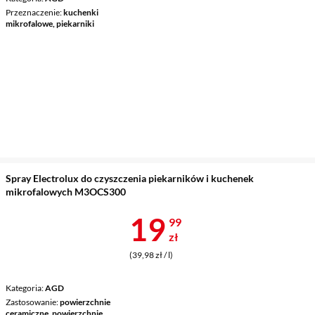
Przeznaczenie
kuchenki
mikrofalowe, piekarniki
Spray Electrolux do czyszczenia piekarników i kuchenek
mikrofalowych M3OCS300
Cena 19,99 z
19
99
zł
(39,98 zł / l)
Kategoria
AGD
Zastosowanie
powierzchnie
ceramiczne, powierzchnie