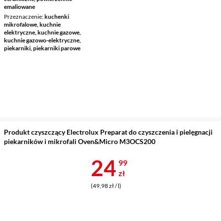
emaliowane
Przeznaczenie
kuchenki
mikrofalowe, kuchnie
elektryczne, kuchnie gazowe,
kuchnie gazowo-elektryczne,
piekarniki, piekarniki parowe
Produkt czyszczący Electrolux Preparat do czyszczenia i pielęgnacji
piekarników i mikrofali Oven&Micro M3OCS200
Cena 24,99 z
24
99
zł
(49,98 zł / l)