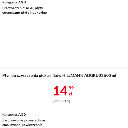
Kategoria
AGD
Przeznaczenie
AGD, płyty
ceramiczne, płyty indukcyjne
Płyn do czyszczenia piekarników HILLMANN ADGKU01 500 ml
Cena 14,99 z
14
99
zł
(29,98 zł / l)
Kategoria
AGD
Zastosowanie
powierzchnie
emaliowane, powierzchnie