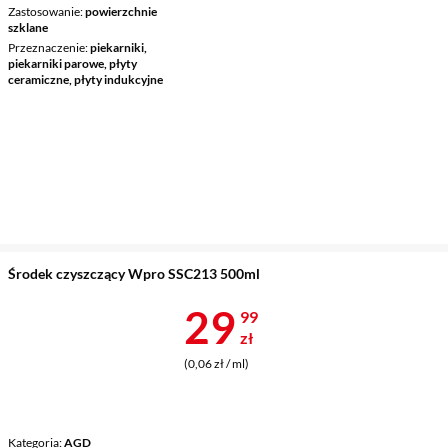
Zastosowanie
powierzchnie
szklane
Przeznaczenie
piekarniki,
piekarniki parowe, płyty
ceramiczne, płyty indukcyjne
Środek czyszczący Wpro SSC213 500ml
Cena 29,99 z
29
99
zł
(0,06 zł / ml)
Kategoria
AGD