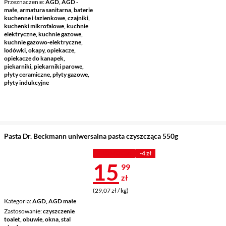
Przeznaczenie
AGD, AGD -
małe, armatura sanitarna, baterie
kuchenne i łazienkowe, czajniki,
kuchenki mikrofalowe, kuchnie
elektryczne, kuchnie gazowe,
kuchnie gazowo-elektryczne,
lodówki, okapy, opiekacze,
opiekacze do kanapek,
piekarniki, piekarniki parowe,
płyty ceramiczne, płyty gazowe,
płyty indukcyjne
Pasta Dr. Beckmann uniwersalna pasta czyszcząca 550g
PROMOCJA
-4 zł
Cena 15,99 z
15
99
zł
(29,07 zł / kg)
Kategoria
AGD, AGD małe
Zastosowanie
czyszczenie
toalet, obuwie, okna, stal