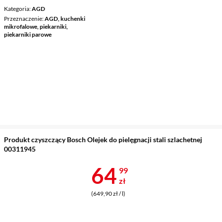
Kategoria
AGD
Przeznaczenie
AGD, kuchenki
mikrofalowe, piekarniki,
piekarniki parowe
Produkt czyszczący Bosch Olejek do pielęgnacji stali szlachetnej
00311945
Cena 64,99 z
64
99
zł
(649,90 zł / l)