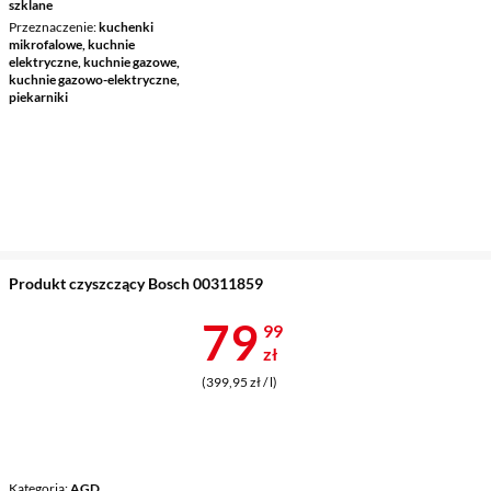
szklane
Przeznaczenie
kuchenki
mikrofalowe, kuchnie
elektryczne, kuchnie gazowe,
kuchnie gazowo-elektryczne,
piekarniki
Produkt czyszczący Bosch 00311859
Cena 79,99 z
79
99
zł
(399,95 zł / l)
Kategoria
AGD