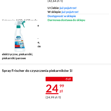
(42,64 zł / l)
U Ciebie:
już pojutrze!
W sklepie:
już pojutrze!
Dostępność w sklepie
Darmowa dostawa do sklepu
Kategoria
AGD, AGD małe
Zastosowanie
powierzchnie
emaliowane, powierzchnie
szklane
Przeznaczenie
AGD, AGD -
małe, kuchenki mikrofalowe,
kuchnie elektryczne, kuchnie
gazowe, kuchnie gazowo-
elektryczne, piekarniki,
piekarniki parowe
Spray Frischer do czyszczenia piekarników 1l
Z KODEM
-5 zł
Cena 24,99 z
24
99
zł
(24,99 zł / l)