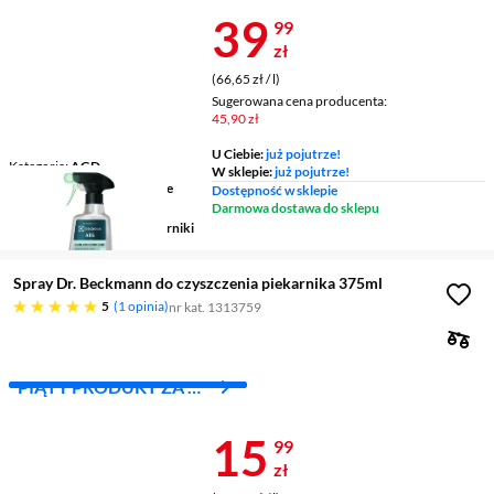
Cena 39,99 z
39
99
zł
(66,65 zł / l)
Sugerowana cena producenta:
45,90 zł
U Ciebie:
już pojutrze!
Kategoria
AGD
W sklepie:
już pojutrze!
Zastosowanie
powierzchnie
Dostępność w sklepie
emaliowane
Darmowa dostawa do sklepu
Przeznaczenie
AGD, piekarniki
Spray Dr. Beckmann do czyszczenia piekarnika 375ml
pięć gwiazdek
5
1 opinia
nr kat. 1313759
PIĄTY PRODUKT ZA 1
ZŁ!
Cena 15,99 z
15
99
zł