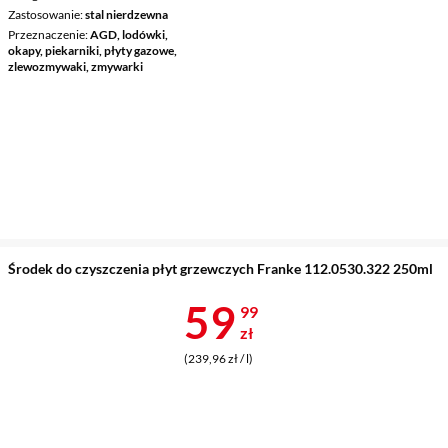
Zastosowanie
stal nierdzewna
Przeznaczenie
AGD, lodówki,
okapy, piekarniki, płyty gazowe,
zlewozmywaki, zmywarki
Środek do czyszczenia płyt grzewczych Franke 112.0530.322 250ml
Cena 59,99 z
59
99
zł
(239,96 zł / l)