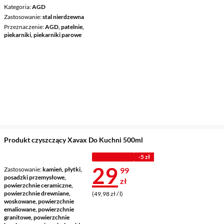
Kategoria
AGD
Zastosowanie
stal nierdzewna
Przeznaczenie
AGD, patelnie,
piekarniki, piekarniki parowe
Produkt czyszczący Xavax Do Kuchni 500ml
PROMOCJA
-5 zł
Cena 29,99 z
29
Zastosowanie
kamień, płytki,
99
posadzki przemysłowe,
zł
powierzchnie ceramiczne,
powierzchnie drewniane,
(49,98 zł / l)
woskowane, powierzchnie
emaliowane, powierzchnie
granitowe, powierzchnie