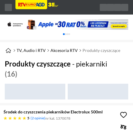
Karuzela z banerami, aktualny element 1 z 
TV, Audio i RTV
Akcesoria RTV
Produkty czyszczące
Produkty czyszczące
- piekarniki
(16)
Środek do czyszczenia piekarników Electrolux 500ml
pięć gwiazdek
5
2 opinie
nr kat. 1370078