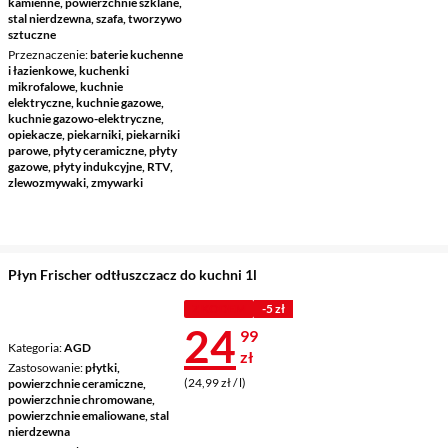
kamienne, powierzchnie szklane,
stal nierdzewna, szafa, tworzywo
sztuczne
Przeznaczenie
baterie kuchenne
i łazienkowe, kuchenki
mikrofalowe, kuchnie
elektryczne, kuchnie gazowe,
kuchnie gazowo-elektryczne,
opiekacze, piekarniki, piekarniki
parowe, płyty ceramiczne, płyty
gazowe, płyty indukcyjne, RTV,
zlewozmywaki, zmywarki
Płyn Frischer odtłuszczacz do kuchni 1l
Z KODEM
-5 zł
Cena 24,99 z
24
99
Kategoria
AGD
zł
Zastosowanie
płytki,
(24,99 zł / l)
powierzchnie ceramiczne,
powierzchnie chromowane,
powierzchnie emaliowane, stal
nierdzewna