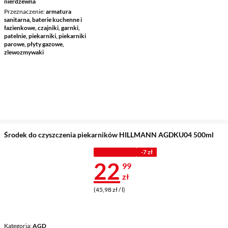
nierdzewna
Przeznaczenie
armatura
sanitarna, baterie kuchenne i
łazienkowe, czajniki, garnki,
patelnie, piekarniki, piekarniki
parowe, płyty gazowe,
zlewozmywaki
Środek do czyszczenia piekarników HILLMANN AGDKU04 500ml
PROMOCJA
-7 zł
Cena 22,99 z
22
99
zł
(45,98 zł / l)
Kategoria
AGD