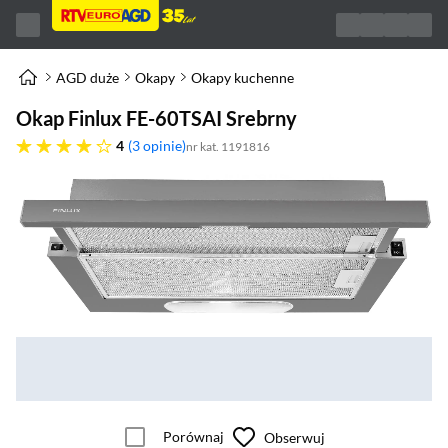
AGD duże
Okapy
Okapy kuchenne
Okap Finlux FE-60TSAI Srebrny
cztery gwiazdki
4
3 opinie
nr kat. 1191816
Porównaj
Obserwuj