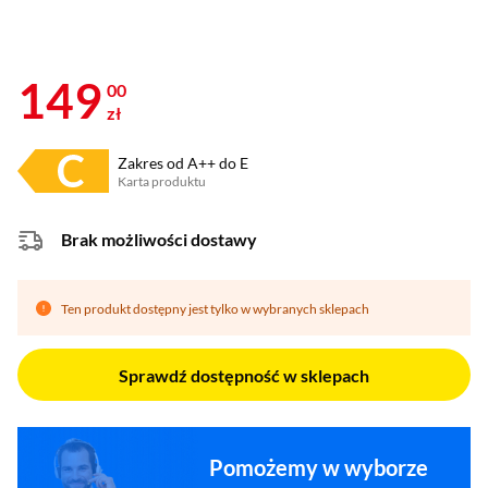
149
00
zł
Zakres od A++ do E
Karta produktu
Plik w formacie pdf
(otworzy się w nowym oknie)
Brak możliwości dostawy
Ten produkt dostępny jest tylko w wybranych sklepach
Sprawdź dostępność w sklepach
Pomożemy w wyborze