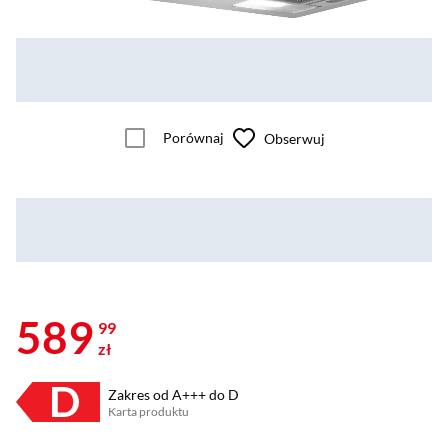
Porównaj
Obserwuj
589
99
zł
Zakres od A+++ do D
Karta produktu
Plik w formacie pdf
(otworzy się w nowym oknie)