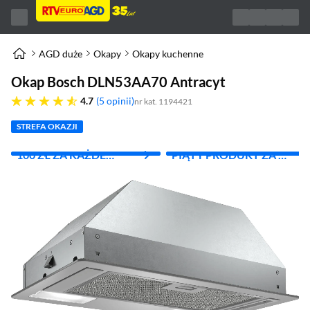
AGD duże
Okapy
Okapy kuchenne
Okap Bosch DLN53AA70 Antracyt
4.7 gwiazdek
4.7
5 opinii
nr kat. 1194421
STREFA OKAZJI
100 ZŁ ZA KAŻDE
PIĄTY PRODUKT ZA 1
WYDANE 1000 ZŁ
ZŁ!