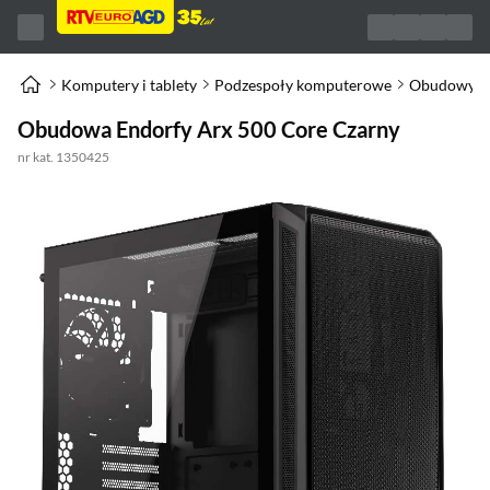
Komputery i tablety
Podzespoły komputerowe
Obudowy d
Obudowa Endorfy Arx 500 Core Czarny
nr kat. 1350425