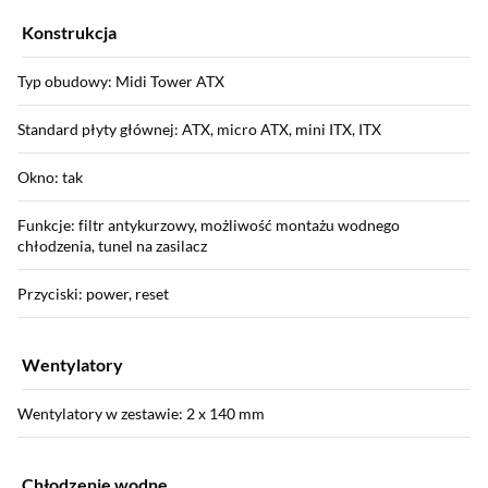
Konstrukcja
Typ obudowy: Midi Tower ATX
Standard płyty głównej: ATX, micro ATX, mini ITX, ITX
Okno: tak
Funkcje: filtr antykurzowy, możliwość montażu wodnego
chłodzenia, tunel na zasilacz
Przyciski: power, reset
Wentylatory
Wentylatory w zestawie: 2 x 140 mm
Chłodzenie wodne