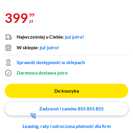
399
99
zł
Najwcześniej u Ciebie:
już jutro!
W sklepie:
już jutro!
Sprawdź dostępność w sklepach
Darmowa dostawa
jutro
Do koszyka
Zadzwoń i zamów 855 855 855
Leasing, raty i odroczona płatność dla firm