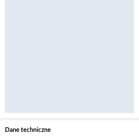
Zostałeś przeniesiony do danych technicznych produktu
Dane techniczne