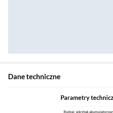
Zostałeś przeniesiony do danych technicznych produktu
Dane techniczne
Parametry technic
Rodzaj: wkrętak akumulatorow