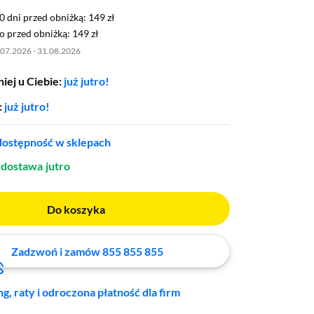
0 dni przed obniżką: 149 zł
30 dni przed obniżką:
149 zł
 przed obniżką: 149 zł
o przed obniżką:
149 zł
.07.2026 - 31.08.2026
iej u Ciebie:
już jutro!
:
już jutro!
ostępność w sklepach
dostawa
jutro
Do koszyka
Zadzwoń i zamów 855 855 855
ng, raty i odroczona płatność dla firm