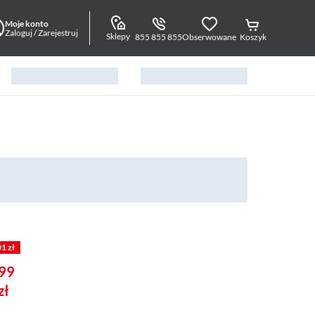
Moje konto
Zaloguj / Zarejestruj
Sklepy
855 855 855
Obserwowane
Koszyk
01 zł
99
zł