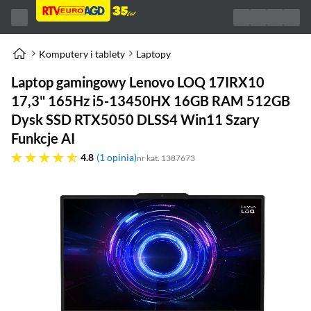
Komputery i tablety
Laptopy
Laptop gamingowy Lenovo LOQ 17IRX10
17,3" 165Hz i5-13450HX 16GB RAM 512GB
Dysk SSD RTX5050 DLSS4 Win11 Szary
Funkcje AI
4.8 gwiazdek
4.8
1 opinia
nr kat. 1387673