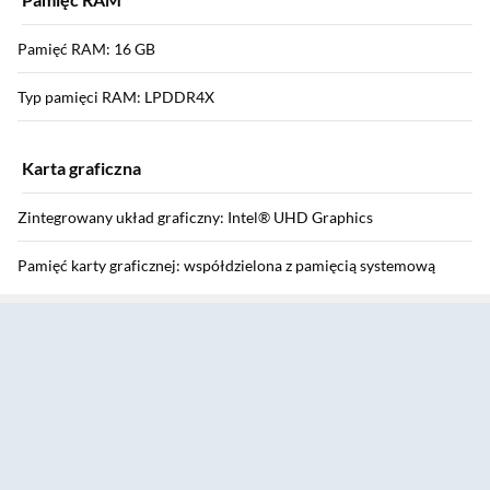
Pamięć RAM: 16 GB
Typ pamięci RAM: LPDDR4X
Karta graficzna
Zintegrowany układ graficzny: Intel® UHD Graphics
Pamięć karty graficznej: współdzielona z pamięcią systemową
Sekcja pominięta
Model dedykowanej karty graficznej: brak
Dysk
Pojemność dysku SSD: 512 GB
Typ dysku SSD: NVMe