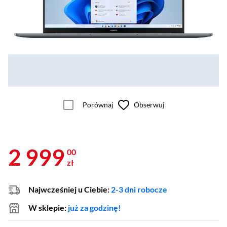
Porównaj
Obserwuj
2 999
00
zł
Najwcześniej u Ciebie:
2-3 dni robocze
W sklepie:
już za godzinę!