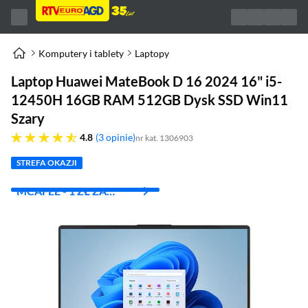
Komputery i tablety
Laptopy
Laptop Huawei MateBook D 16 2024 16" i5-
12450H 16GB RAM 512GB Dysk SSD Win11
Szary
4.8 gwiazdek
4.8
3 opinie
nr kat. 1306903
STREFA OKAZJI
MCAFEE - 1 ZŁ ZA
PIERWSZY MIES.