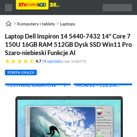
Komputery i tablety
Laptopy
Laptop Dell Inspiron 14 5440-7432 14" Core 7
150U 16GB RAM 512GB Dysk SSD Win11 Pro
Szaro-niebieski Funkcje AI
4.7 gwiazdek
4.7
4 opinie
nr kat. 1330773
STREFA OKAZJI
FESTIWAL RABATÓW
MCAFEE - 1 ZŁ ZA
PIERWSZY MIES.