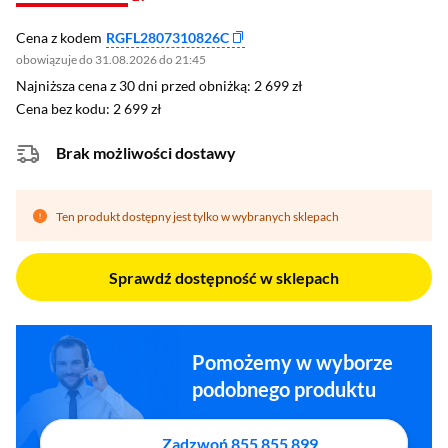
Cena z kodem
RGFL2807310826C
obowiązuje do 31.08.2026 do 21:45
Najniższa cena z 30 dni przed obniżką: 2 699 zł
Najniższa cena z 30 dni przed obniżką:
2 699 zł
Cena bez kodu: 2 699 zł
Cena bez kodu:
2 699 zł
Brak możliwości dostawy
Ten produkt dostępny jest tylko w wybranych sklepach
Sprawdź dostępność w sklepach
Pomożemy w wyborze
podobnego produktu
Zadzwoń 855 855 899