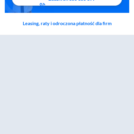
Leasing, raty i odroczona płatność dla firm
Zostałeś przeniesiony do sekcji akcesoriów