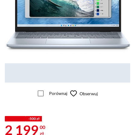
Porównaj
Obserwuj
Z KODEM
-500 zł
2 199
00
zł