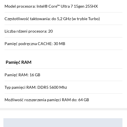
Model procesora: Intel® Core™ Ultra 7 15gen 255HX
Częstotliwość taktowania: do 5,2 GHz (w trybie Turbo)
Liczba rdzeni procesora: 20
Pamięć podręczna CACHE: 30 MB
Pamięć RAM
Pamięć RAM: 16 GB
Typ pamięci RAM: DDR5 5600 Mhz
Możliwość rozszerzenia pamięci RAM do: 64 GB
Sekcja pominięta
Zostałeś przeniesiony do opinii
Zostałeś przeniesiony do pytań i odpowiedzi
Zajęte sloty na pamięć RAM: 1 x 16 GB
Wolne sloty na pamięć RAM: 1