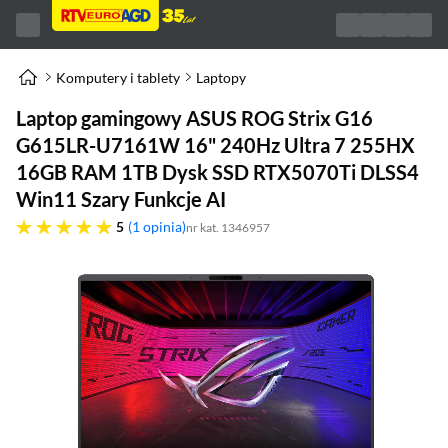
Komputery i tablety
Laptopy
Laptop gamingowy ASUS ROG Strix G16
G615LR-U7161W 16" 240Hz Ultra 7 255HX
16GB RAM 1TB Dysk SSD RTX5070Ti DLSS4
Win11 Szary Funkcje AI
pięć gwiazdek
5
1 opinia
nr kat. 1346957