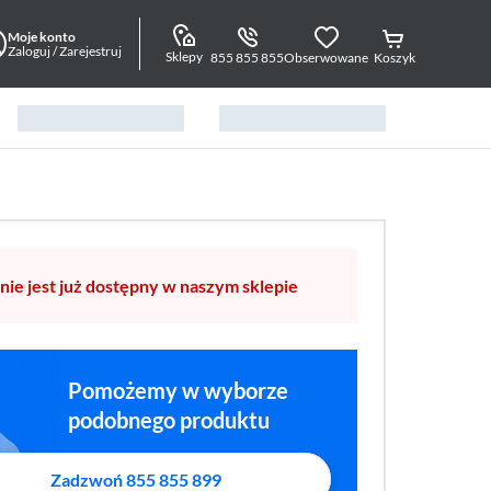
Moje konto
Zaloguj / Zarejestruj
Sklepy
855 855 855
Obserwowane
Koszyk
nie jest już dostępny w naszym sklepie
Pomożemy w wyborze
podobnego produktu
Zadzwoń 855 855 899