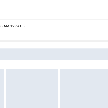
ci RAM do: 64 GB
x 16 GB
 tak
Intel® Graphics
dzielona z pamięcią systemową