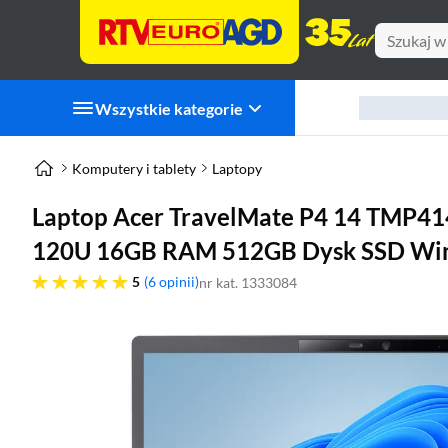
Wszystkie kategorie
Komputery i tablety
Laptopy
Laptop Acer TravelMate P4 14 TMP41
120U 16GB RAM 512GB Dysk SSD Win1
pięć gwiazdek
5
6 opinii
nr kat. 1333084