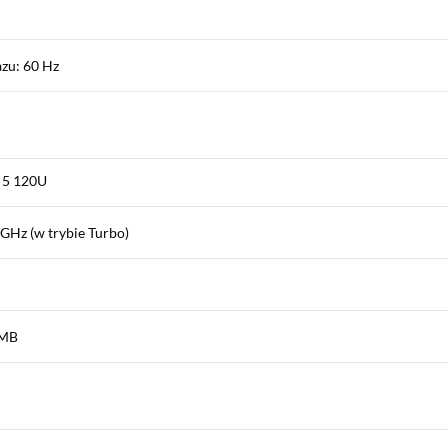
azu: 60 Hz
 5 120U
 GHz (w trybie Turbo)
 MB