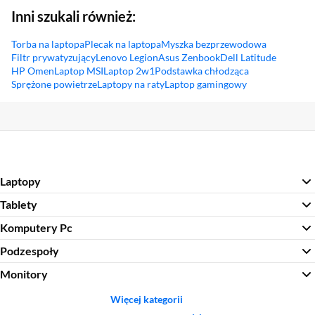
Inni szukali również:
Torba na laptopa
Plecak na laptopa
Myszka bezprzewodowa
Filtr prywatyzujący
Lenovo Legion
Asus Zenbook
Dell Latitude
HP Omen
Laptop MSI
Laptop 2w1
Podstawka chłodząca
Sprężone powietrze
Laptopy na raty
Laptop gamingowy
Sekcja pominięta
Laptopy
Tablety
Komputery Pc
Podzespoły
Monitory
Więcej kategorii