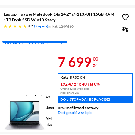
Laptop Huawei MateBook 14s 14,2" i7-11370H 16GB RAM
1TB Dysk SSD Win10 Szary
4.7 gwiazdek
4.7
7 opinii
nr kat. 1249660
MCAFEE - 1 ZŁ ZA
PIERWSZY MIES.
Cena 7 699 z
7 699
00
zł
Raty
RRSO 0%
192,47 zł
x 40 rat
0%
Oferta tylko w sklepie
stacjonarnym
Ekran
14,2 ", ekran dotykowy
DO LISTOPADA NIE PŁACISZ!
2520 x 1680 pikseli 90 Hz
Procesor
Intel® Core™ i7 11gen
Brak możliwości dostawy
11370H
Dostępność w sklepie
Pamięć
16 GB LPDDR4X RAM
Grafika
Intel® Iris Xe Graphics