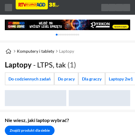
Karuzela z banerami, aktualny element 1 z 
Komputery i tablety
Laptopy
Laptopy
- LTPS, tak
(1)
Do codziennych zadań
Do pracy
Dla graczy
Laptopy 2w1
Nie wiesz, jaki laptop wybrać?
Znajdź produkt dla siebie