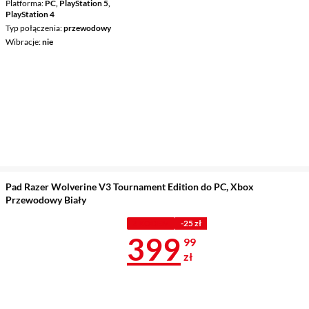
Platforma
PC, PlayStation 5,
PlayStation 4
Typ połączenia
przewodowy
Wibracje
nie
Pad Razer Wolverine V3 Tournament Edition do PC, Xbox
Przewodowy Biały
Z KODEM
-25 zł
Cena 399,99 
399
99
zł