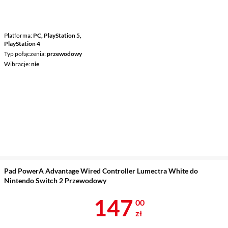
Platforma
PC, PlayStation 5,
PlayStation 4
Typ połączenia
przewodowy
Wibracje
nie
Pad PowerA Advantage Wired Controller Lumectra White do
Nintendo Switch 2 Przewodowy
Cena 147 zł
147
00
zł