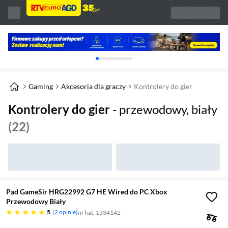
Karuzela z banerami, aktualny element 1 z 
Gaming
Akcesoria dla graczy
Kontrolery do gier
Kontrolery do gier
- przewodowy, biały
(22)
Pad GameSir HRG22992 G7 HE Wired do PC Xbox
Przewodowy Biały
pięć gwiazdek
5
2 opinie
nr kat. 1334142