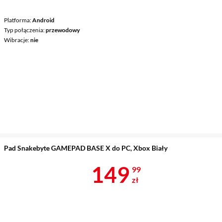
Platforma
Android
Typ połączenia
przewodowy
Wibracje
nie
Pad Snakebyte GAMEPAD BASE X do PC, Xbox Biały
Cena 149,99 
149
99
zł