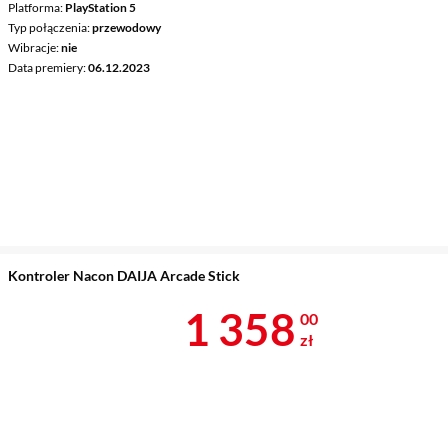
Platforma
PlayStation 5
Typ połączenia
przewodowy
Wibracje
nie
Data premiery
06.12.2023
Kontroler Nacon DAIJA Arcade Stick
Cena 1 358 z
1 358
00
zł