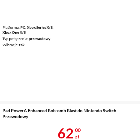
Platforma
PC, Xbox Series X/S,
Xbox One X/S
Typ połączenia
przewodowy
Wibracje
tak
Pad PowerA Enhanced Bob-omb Blast do Nintendo Switch
Przewodowy
Cena 62 zł
62
00
zł