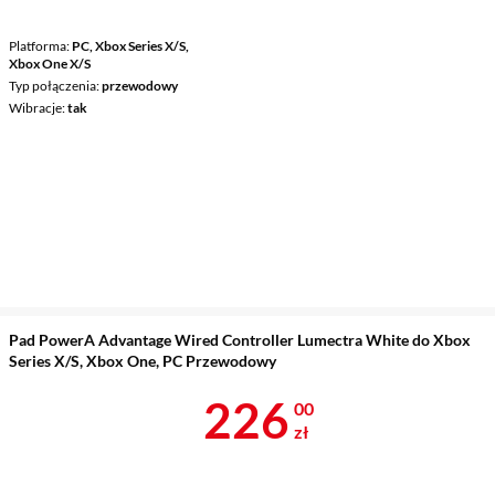
Platforma
PC, Xbox Series X/S,
Xbox One X/S
Typ połączenia
przewodowy
Wibracje
tak
Pad PowerA Advantage Wired Controller Lumectra White do Xbox
Series X/S, Xbox One, PC Przewodowy
Cena 226 zł
226
00
zł