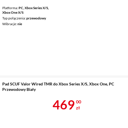
Platforma
PC, Xbox Series X/S,
Xbox One X/S
Typ połączenia
przewodowy
Wibracje
nie
Pad SCUF Valor Wired TMR do Xbox Series X/S, Xbox One, PC
Przewodowy Biały
Cena 469 zł
469
00
zł