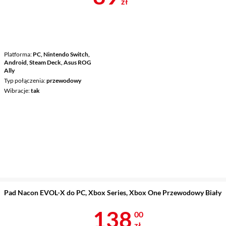
zł
Platforma
PC, Nintendo Switch,
Android, Steam Deck, Asus ROG
Ally
Typ połączenia
przewodowy
Wibracje
tak
Pad Nacon EVOL-X do PC, Xbox Series, Xbox One Przewodowy Biały
Cena 138 zł
138
00
zł