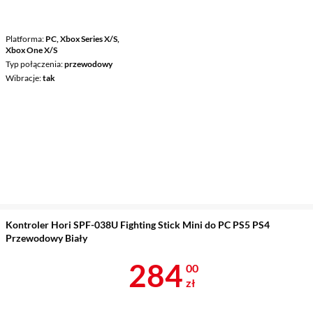
Platforma
PC, Xbox Series X/S,
Xbox One X/S
Typ połączenia
przewodowy
Wibracje
tak
Kontroler Hori SPF-038U Fighting Stick Mini do PC PS5 PS4
Przewodowy Biały
Cena 284 zł
284
00
zł