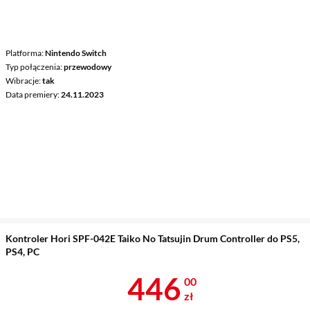
Platforma
Nintendo Switch
Typ połączenia
przewodowy
Wibracje
tak
Data premiery
24.11.2023
Kontroler Hori SPF-042E Taiko No Tatsujin Drum Controller do PS5,
PS4, PC
Cena 446 zł
446
00
zł