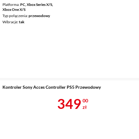
Platforma
PC, Xbox Series X/S,
Xbox One X/S
Typ połączenia
przewodowy
Wibracje
tak
Kontroler Sony Acces Controller PS5 Przewodowy
Cena 349 zł
349
00
zł