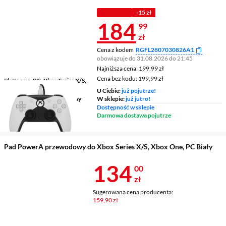
Z INPOST
Z KODEM
-15 zł
Cena 184,99 
184
99
zł
Cena z kodem
RGFL2807030826A1
obowiązuje do 31.08.2026 do 21:45
Najniższa cena: 199,99 zł
Najniższa cena:
199,99 zł
Cena bez kodu: 199,99 zł
Cena bez kodu:
199,99 zł
Platforma
PC, Xbox Series X/S,
Xbox One X/S
U Ciebie:
już pojutrze!
Typ połączenia
przewodowy
W sklepie:
już jutro!
Dostępność w sklepie
Wibracje
nie
Darmowa dostawa pojutrze
Pad PowerA przewodowy do Xbox Series X/S, Xbox One, PC Biały
Cena 134 zł
134
00
zł
Sugerowana cena producenta:
159,90 zł