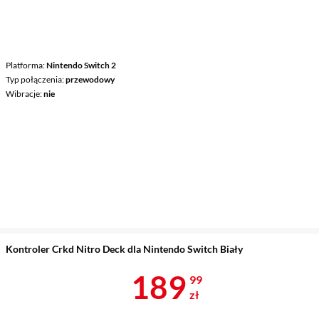
Platforma
Nintendo Switch 2
Typ połączenia
przewodowy
Wibracje
nie
Kontroler Crkd Nitro Deck dla Nintendo Switch Biały
Cena 189,99 
189
99
zł