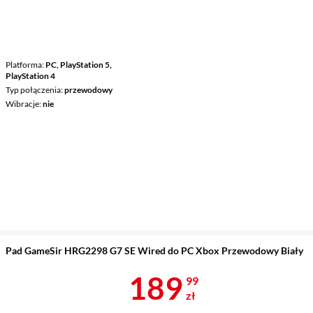
Platforma
PC, PlayStation 5,
PlayStation 4
Typ połączenia
przewodowy
Wibracje
nie
Pad GameSir HRG2298 G7 SE Wired do PC Xbox Przewodowy Biały
Cena 189,99 
189
99
zł