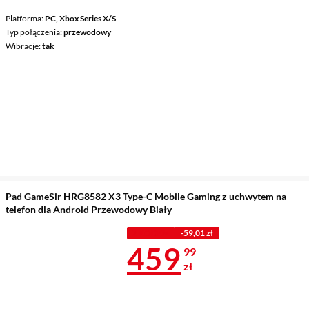
Platforma
PC, Xbox Series X/S
Typ połączenia
przewodowy
Wibracje
tak
Pad GameSir HRG8582 X3 Type-C Mobile Gaming z uchwytem na
telefon dla Android Przewodowy Biały
Z KODEM
-59,01 zł
Cena 459,99 
459
99
zł