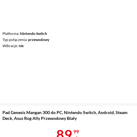
Platforma
Nintendo Switch
Typ połączenia
przewodowy
Wibracje
nie
Pad Genesis Mangan 300 do PC, Nintendo Switch, Android, Steam
Deck, Asus Rog Ally Przewodowy Biały
Cena 89,99 z
89
99