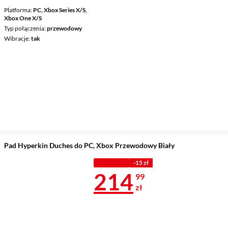
Platforma
PC, Xbox Series X/S,
Xbox One X/S
Typ połączenia
przewodowy
Wibracje
tak
Pad Hyperkin Duches do PC, Xbox Przewodowy Biały
Z KODEM
-15 zł
Cena 214,99 
214
99
zł