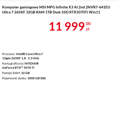
Komputer gamingowy MSI MPG Infinite X3 AI 2nd 2NVR7-641EU
Ultra 7 265KF 32GB RAM 1TB Dysk SSD RTX5070Ti Win11
Cena 11 999 
11 999
00
zł
Procesor
Intel® Core Ultra 7
15gen 265KF 1,8 - 5,3 GHz
Karta graficzna
NVIDIA®
GeForce RTX™ 5070 Ti
Pamięć RAM
32 GB
Pojemność dysku
1000 GB SSD