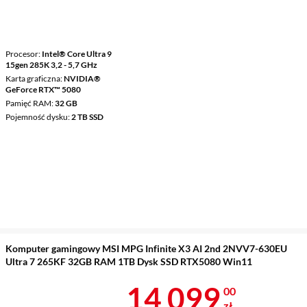
Procesor
Intel® Core Ultra 9
15gen 285K 3,2 - 5,7 GHz
Karta graficzna
NVIDIA®
GeForce RTX™ 5080
Pamięć RAM
32 GB
Pojemność dysku
2 TB SSD
Komputer gamingowy MSI MPG Infinite X3 AI 2nd 2NVV7-630EU
Ultra 7 265KF 32GB RAM 1TB Dysk SSD RTX5080 Win11
Cena 14 099 
14 099
00
zł