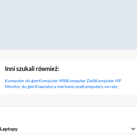
Inni szukali również:
Komputer do gier
Komputer MSI
Komputer Dell
Komputer HP
Monitor do gier
Klawiatura mechaniczna
Komputery na raty
Sekcja pominięta
Laptopy