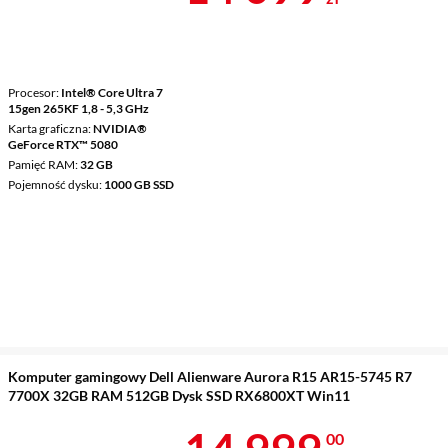
Procesor
Intel® Core Ultra 7
15gen 265KF 1,8 - 5,3 GHz
Karta graficzna
NVIDIA®
GeForce RTX™ 5080
Pamięć RAM
32 GB
Pojemność dysku
1000 GB SSD
Komputer gamingowy Dell Alienware Aurora R15 AR15-5745 R7
7700X 32GB RAM 512GB Dysk SSD RX6800XT Win11
Cena 14 999 
00