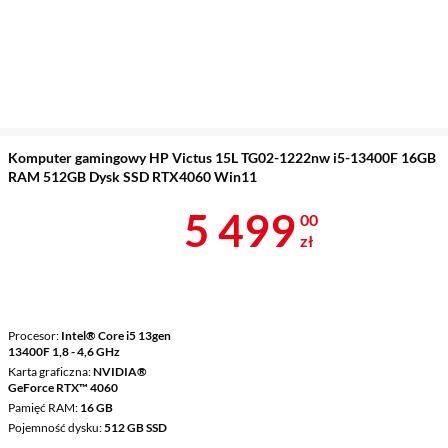
Komputer gamingowy HP Victus 15L TG02-1222nw i5-13400F 16GB
RAM 512GB Dysk SSD RTX4060 Win11
Cena 5 499 z
5 499
00
zł
Procesor
Intel® Core i5 13gen
13400F 1,8 - 4,6 GHz
Karta graficzna
NVIDIA®
GeForce RTX™ 4060
Pamięć RAM
16 GB
Pojemność dysku
512 GB SSD