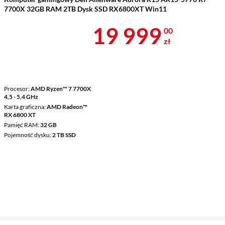
7700X 32GB RAM 2TB Dysk SSD RX6800XT Win11
Cena 19 999 
19 999
00
zł
Procesor
AMD Ryzen™ 7 7700X
4,5 - 5,4 GHz
Karta graficzna
AMD Radeon™
RX 6800 XT
Pamięć RAM
32 GB
Pojemność dysku
2 TB SSD