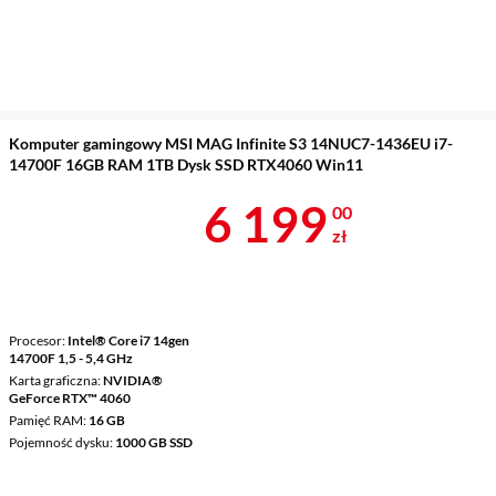
Komputer gamingowy MSI MAG Infinite S3 14NUC7-1436EU i7-
14700F 16GB RAM 1TB Dysk SSD RTX4060 Win11
Cena 6 199 z
6 199
00
zł
Procesor
Intel® Core i7 14gen
14700F 1,5 - 5,4 GHz
Karta graficzna
NVIDIA®
GeForce RTX™ 4060
Pamięć RAM
16 GB
Pojemność dysku
1000 GB SSD