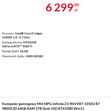
Cena 6 299 z
6 299
00
zł
Procesor
Intel® Core i5 14gen
14400F 1,8 - 4,7 GHz
Karta graficzna
NVIDIA®
GeForce RTX™ 5060 Ti
Pamięć RAM
16 GB
Pojemność dysku
1000 GB SSD
Komputer gamingowy MSI MPG Infinite Z3 9NVVR7-101EU R7
9800X3D 64GB RAM 2TB Dysk SSD RTX5080 Win11