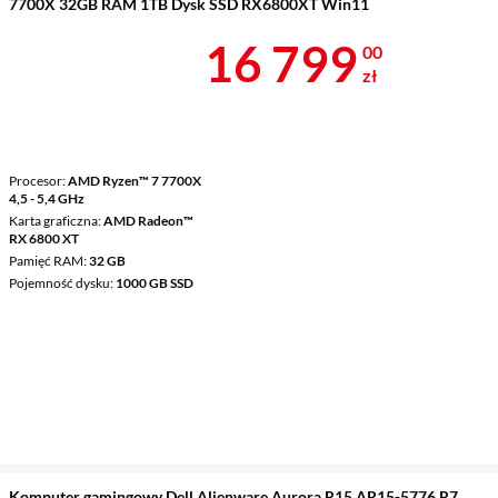
7700X 32GB RAM 1TB Dysk SSD RX6800XT Win11
Cena 16 799 
16 799
00
zł
Procesor
AMD Ryzen™ 7 7700X
4,5 - 5,4 GHz
Karta graficzna
AMD Radeon™
RX 6800 XT
Pamięć RAM
32 GB
Pojemność dysku
1000 GB SSD
Komputer gamingowy Dell Alienware Aurora R15 AR15-5776 R7