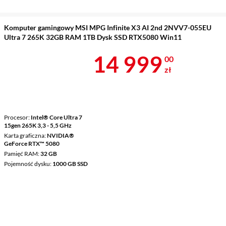
Komputer gamingowy MSI MPG Infinite X3 AI 2nd 2NVV7-055EU
Ultra 7 265K 32GB RAM 1TB Dysk SSD RTX5080 Win11
Cena 14 999 
14 999
00
zł
Procesor
Intel® Core Ultra 7
15gen 265K 3,3 - 5,5 GHz
Karta graficzna
NVIDIA®
GeForce RTX™ 5080
Pamięć RAM
32 GB
Pojemność dysku
1000 GB SSD