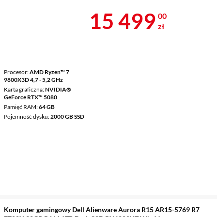
Cena 15 499 
15 499
00
zł
Procesor
AMD Ryzen™ 7
9800X3D 4,7 - 5,2 GHz
Karta graficzna
NVIDIA®
GeForce RTX™ 5080
Pamięć RAM
64 GB
Pojemność dysku
2000 GB SSD
Komputer gamingowy Dell Alienware Aurora R15 AR15-5769 R7