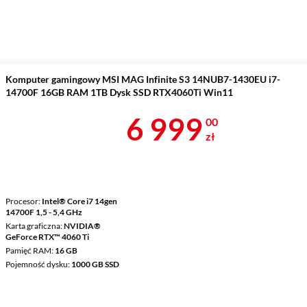
Komputer gamingowy MSI MAG Infinite S3 14NUB7-1430EU i7-
14700F 16GB RAM 1TB Dysk SSD RTX4060Ti Win11
Cena 6 999 z
6 999
00
zł
Procesor
Intel® Core i7 14gen
14700F 1,5 - 5,4 GHz
Karta graficzna
NVIDIA®
GeForce RTX™ 4060 Ti
Pamięć RAM
16 GB
Pojemność dysku
1000 GB SSD