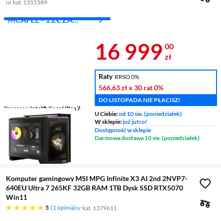
nr kat. 1355589
MCAFEE - 1 ZŁ ZA
PIERWSZY MIES.
Cena 16 999 
16 999
00
zł
Raty
RRSO 0%
566,63 zł
x 30 rat
0%
DO LISTOPADA NIE PŁACISZ!
Procesor
Intel® Core Ultra 7
U Ciebie:
od 10 sie. (poniedziałek)
15gen 265K 3,3 - 5,5 GHz
W sklepie:
już jutro!
Karta graficzna
NVIDIA®
Dostępność w sklepie
GeForce RTX™ 5080
Darmowa dostawa 10 sie. (poniedziałek)
Pamięć RAM
32 GB
Pojemność dysku
2 TB SSD
Komputer gamingowy MSI MPG Infinite X3 AI 2nd 2NVP7-
640EU Ultra 7 265KF 32GB RAM 1TB Dysk SSD RTX5070
Win11
pięć gwiazdek
5
1 opinia
nr kat. 1379611