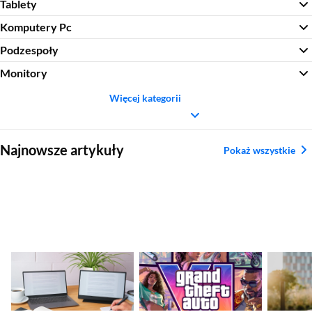
Tablety
Komputery Pc
Podzespoły
Monitory
Więcej kategorii
Sekcja pominięta
Najnowsze artykuły
Pokaż wszystkie
Jaki monitor
GTA VI – premiera
Najleps
przenośny do laptopa
coraz bliżej. Rockstar
– ranki
wybrać? Ranking
Games wkrótce
sporto
zaprezentuję