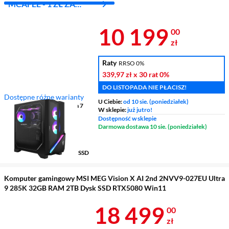
MCAFEE - 1 ZŁ ZA
PIERWSZY MIES.
Cena 10 199 
10 199
00
zł
Raty
RRSO 0%
339,97 zł
x 30 rat
0%
DO LISTOPADA NIE PŁACISZ!
Dostępne różne warianty
U Ciebie:
od 10 sie. (poniedziałek)
Procesor
Intel® Core Ultra 7
W sklepie:
już jutro!
15gen 265KF 1,8 - 5,3 GHz
Dostępność w sklepie
Karta graficzna
NVIDIA®
Darmowa dostawa 10 sie. (poniedziałek)
GeForce RTX™ 5070
Pamięć RAM
32 GB
Pojemność dysku
1000 GB SSD
Komputer gamingowy MSI MEG Vision X AI 2nd 2NVV9-027EU Ultra
9 285K 32GB RAM 2TB Dysk SSD RTX5080 Win11
Cena 18 499 
18 499
00
zł