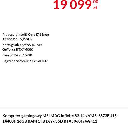
Cena 19 099 
19 099
00
zł
Procesor
Intel® Core i7 13gen
13700 2,1 - 5,2 GHz
Karta graficzna
NVIDIA®
GeForce RTX™4080
Pamięć RAM
16 GB
Pojemność dysku
512 GB SSD
Komputer gamingowy MSI MAG Infinite S3 14NVM5-2873EU i5-
14400F 16GB RAM 1TB Dysk SSD RTX5060Ti Win11