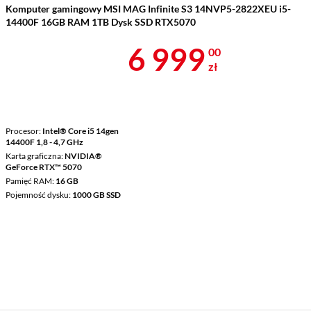
Komputer gamingowy MSI MAG Infinite S3 14NVP5-2822XEU i5-
14400F 16GB RAM 1TB Dysk SSD RTX5070
Cena 6 999 z
6 999
00
zł
Procesor
Intel® Core i5 14gen
14400F 1,8 - 4,7 GHz
Karta graficzna
NVIDIA®
GeForce RTX™ 5070
Pamięć RAM
16 GB
Pojemność dysku
1000 GB SSD