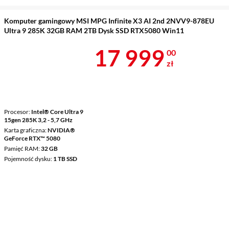
Komputer gamingowy MSI MPG Infinite X3 AI 2nd 2NVV9-878EU
Ultra 9 285K 32GB RAM 2TB Dysk SSD RTX5080 Win11
Cena 17 999 
17 999
00
zł
Procesor
Intel® Core Ultra 9
15gen 285K 3,2 - 5,7 GHz
Karta graficzna
NVIDIA®
GeForce RTX™ 5080
Pamięć RAM
32 GB
Pojemność dysku
1 TB SSD