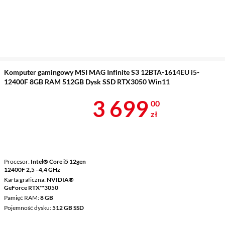
Komputer gamingowy MSI MAG Infinite S3 12BTA-1614EU i5-
12400F 8GB RAM 512GB Dysk SSD RTX3050 Win11
Cena 3 699 z
3 699
00
zł
Procesor
Intel® Core i5 12gen
12400F 2,5 - 4,4 GHz
Karta graficzna
NVIDIA®
GeForce RTX™3050
Pamięć RAM
8 GB
Pojemność dysku
512 GB SSD