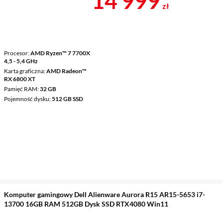
14 999
zł
Procesor
AMD Ryzen™ 7 7700X
4,5 - 5,4 GHz
Karta graficzna
AMD Radeon™
RX 6800 XT
Pamięć RAM
32 GB
Pojemność dysku
512 GB SSD
Komputer gamingowy Dell Alienware Aurora R15 AR15-5653 i7-
13700 16GB RAM 512GB Dysk SSD RTX4080 Win11