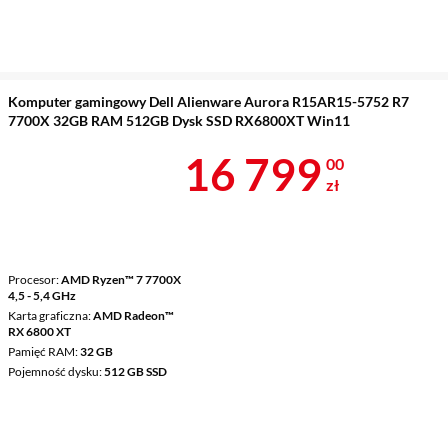
Komputer gamingowy Dell Alienware Aurora R15AR15-5752 R7
7700X 32GB RAM 512GB Dysk SSD RX6800XT Win11
Cena 16 799 
16 799
00
zł
Procesor
AMD Ryzen™ 7 7700X
4,5 - 5,4 GHz
Karta graficzna
AMD Radeon™
RX 6800 XT
Pamięć RAM
32 GB
Pojemność dysku
512 GB SSD