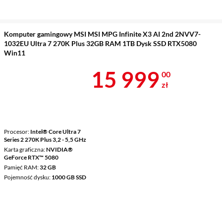
Komputer gamingowy MSI MSI MPG Infinite X3 AI 2nd 2NVV7-
1032EU Ultra 7 270K Plus 32GB RAM 1TB Dysk SSD RTX5080
Win11
Cena 15 999 
15 999
00
zł
Procesor
Intel® Core Ultra 7
Series 2 270K Plus 3,2 - 5,5 GHz
Karta graficzna
NVIDIA®
GeForce RTX™ 5080
Pamięć RAM
32 GB
Pojemność dysku
1000 GB SSD