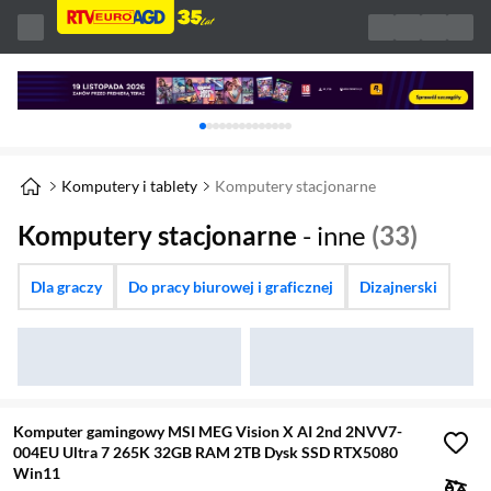
Karuzela z banerami, aktualny element 1 z 
Komputery i tablety
Komputery stacjonarne
Komputery stacjonarne
- inne
(33)
Dla graczy
Do pracy biurowej i graficznej
Dizajnerski
Komputer gamingowy MSI MEG Vision X AI 2nd 2NVV7-
004EU Ultra 7 265K 32GB RAM 2TB Dysk SSD RTX5080
Win11