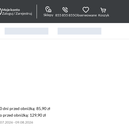
Moje konto
Zaloguj / Zarejestruj
Sklepy
855 855 855
Obserwowane
Koszyk
0 dni przed obniżką: 85,90 zł
30 dni przed obniżką:
85,90 zł
 przed obniżką: 129,90 zł
o przed obniżką:
129,90 zł
.07.2026 - 09.08.2026