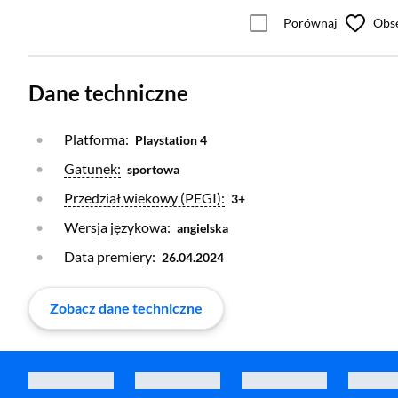
Porównaj
Obs
Dane techniczne
Platforma:
Playstation 4
Otwórz warstwę
Gatunek:
sportowa
Otwórz warstwę
Przedział wiekowy (PEGI):
3+
Wersja językowa:
angielska
Data premiery:
26.04.2024
Zobacz dane techniczne