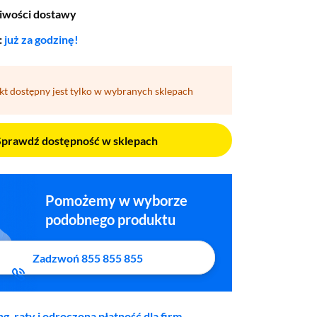
iwości dostawy
:
już za godzinę!
kt dostępny jest tylko w wybranych sklepach
Sprawdź dostępność w sklepach
Pomożemy w wyborze
podobnego produktu
Zadzwoń 855 855 855
ng, raty i odroczona płatność dla firm