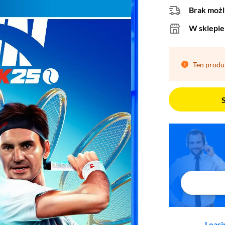
Brak możl
W sklepie
Ten produ
Leasi