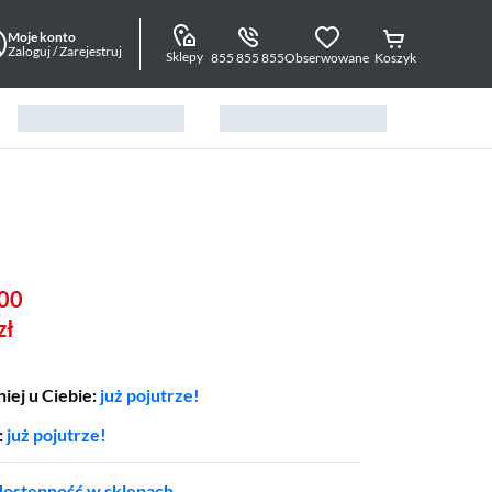
Moje konto
Zaloguj / Zarejestruj
Sklepy
855 855 855
Obserwowane
Koszyk
00
zł
iej u Ciebie:
już pojutrze!
:
już pojutrze!
ostępność w sklepach