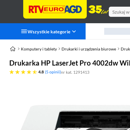
Wszystkie kategorie
Komputery i tablety
Drukarki i urządzenia biurowe
Druk
Drukarka HP LaserJet Pro 4002dw WiF
4.8 gwiazdek
4.8
5 opinii
nr kat. 1291413