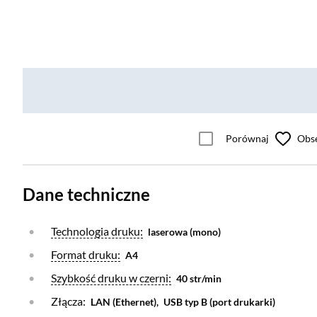
Porównaj
Obs
Dane techniczne
Otwórz warstwę
Technologia druku:
laserowa (mono)
Otwórz warstwę
Format druku:
A4
Otwórz warstwę
Szybkość druku w czerni:
40 str/min
Złącza:
LAN (Ethernet),
USB typ B (port drukarki)