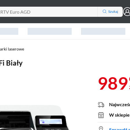
Szukaj
arki laserowe
i Biały
989
Najwcześn
W sklepie
Sprawdź d