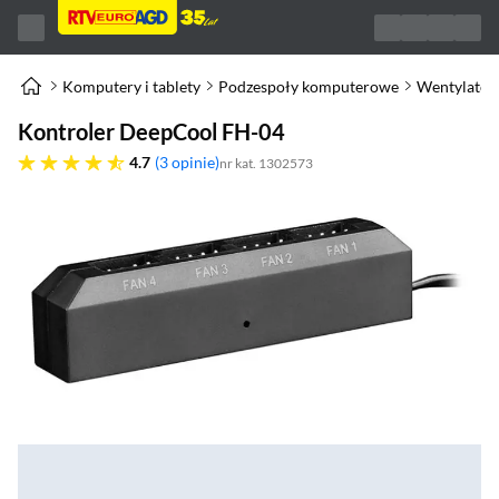
Komputery i tablety
Podzespoły komputerowe
Wentylator
Kontroler DeepCool FH-04
4.7 gwiazdek
4.7
3 opinie
nr kat. 1302573