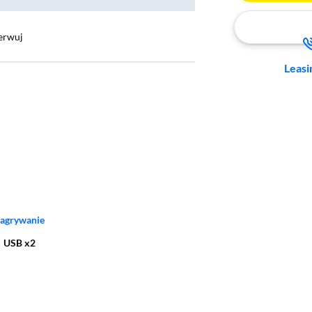
erwuj
Leasi
 warstwę
nagrywanie
,
USB x2