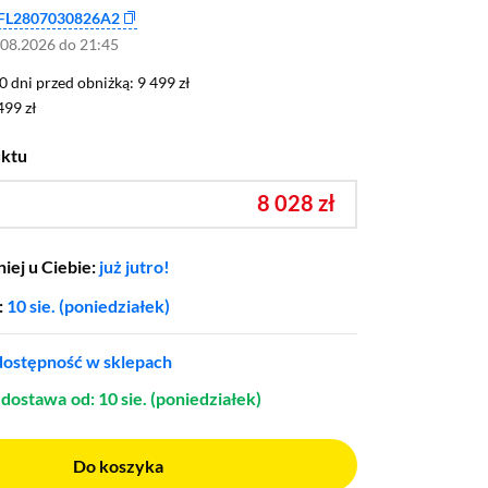
FL2807030826A2
.08.2026 do 21:45
0 dni przed obniżką: 9 499 zł
30 dni przed obniżką:
9 499 zł
499 zł
499 zł
uktu
8 028 zł
iej u Ciebie:
już jutro!
:
10 sie. (poniedziałek)
ostępność w sklepach
dostawa
od: 10 sie. (poniedziałek)
Do koszyka