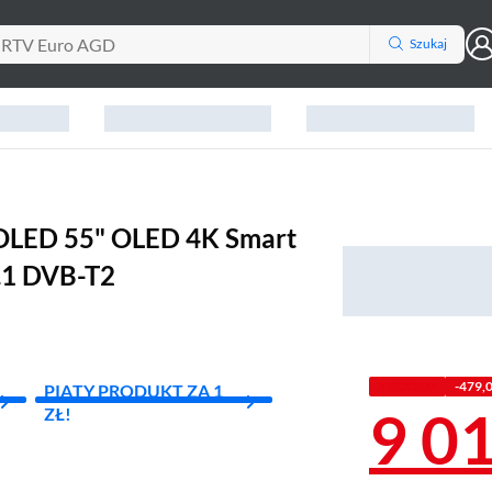
Szukaj
 OLED 55" OLED 4K Smart
.1 DVB-T2
Z KODEM
-479,0
PIĄTY PRODUKT ZA 1
9 0
ZŁ!