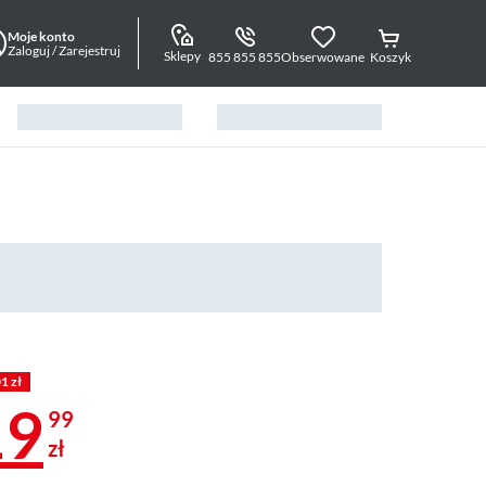
Moje konto
Zaloguj / Zarejestruj
Sklepy
855 855 855
Obserwowane
Koszyk
1 zł
19
99
zł