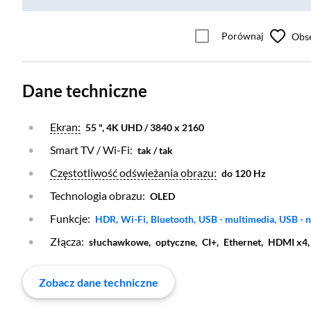
Porównaj
Obs
Dane techniczne
Otwórz warstwę
Ekran:
55 ", 4K UHD / 3840 x 2160
Smart TV / Wi-Fi:
tak / tak
Otwórz warstwę
Częstotliwość odświeżania obrazu:
do 120 Hz
Technologia obrazu:
OLED
Funkcje:
Otwórz warstwę
Otwórz warstwę
Otwórz warstwę
Otwórz warstwę
Otwórz
HDR,
Wi-Fi,
Bluetooth,
USB - multimedia,
USB - 
Złącza:
słuchawkowe,
optyczne,
CI+,
Ethernet,
HDMI x4
Zobacz dane techniczne