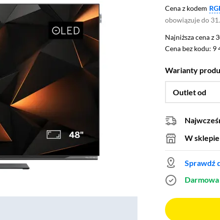
Cena z kodem
RG
obowiązuje do 31
Najniższa cena z 3
Najniższa cena z 
Cena bez kodu: 9 
Cena bez kodu:
9 
Warianty prod
Outlet od
Najwcześn
W sklepie
Sprawdź d
Darmowa 