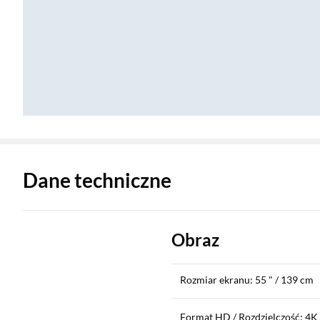
Zostałeś przeniesiony do danych technicznych produktu
Dane techniczne
Obraz
Rozmiar ekranu: 55 " / 139 cm
Format HD / Rozdzielczość: 4K