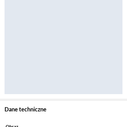
Zostałeś przeniesiony do danych technicznych produktu
Dane techniczne
Obraz