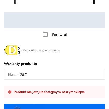
Porównaj
Karta informacyjna produktu
Plik w formacie pdf
(otworzy się w nowym oknie)
Warianty produktu
Ekran:
75 "
…
43 ",
50 ",
55 ",
65 "
Produkt nie jest już dostępny w naszym sklepie