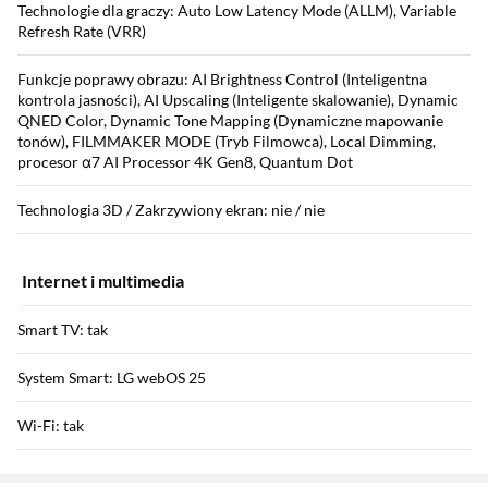
Technologie dla graczy: Auto Low Latency Mode (ALLM), Variable
Refresh Rate (VRR)
Funkcje poprawy obrazu: AI Brightness Control (Inteligentna
kontrola jasności), AI Upscaling (Inteligente skalowanie), Dynamic
QNED Color, Dynamic Tone Mapping (Dynamiczne mapowanie
tonów), FILMMAKER MODE (Tryb Filmowca), Local Dimming,
procesor α7 AI Processor 4K Gen8, Quantum Dot
Technologia 3D / Zakrzywiony ekran: nie / nie
Internet i multimedia
Smart TV: tak
System Smart: LG webOS 25
Wi-Fi: tak
Sekcja pominięta
Łączność bezprzewodowa: Bluetooth, AirPlay 2
Zostałeś przeniesiony do opinii
Zostałeś przeniesiony do pytań i odpowiedzi