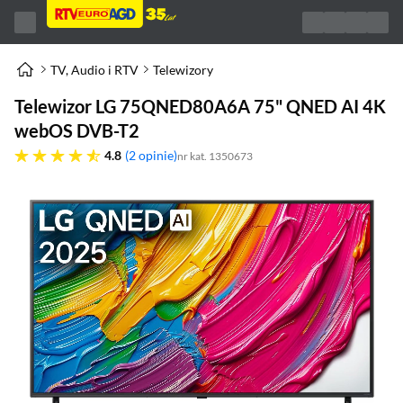
TV, Audio i RTV
Telewizory
Telewizor LG 75QNED80A6A 75" QNED AI 4K
webOS DVB-T2
4.8 gwiazdek
4.8
2 opinie
nr kat. 1350673