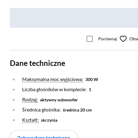
Porównaj
Obs
Dane techniczne
Otwórz warstwę
Maksymalna moc wyjściowa:
300 W
Liczba głośników w komplecie:
1
Otwórz warstwę
Rodzaj:
aktywny subwoofer
Średnica głośnika:
średnica 20 cm
Otwórz warstwę
Kształt:
skrzynia
Zobacz dane techniczne