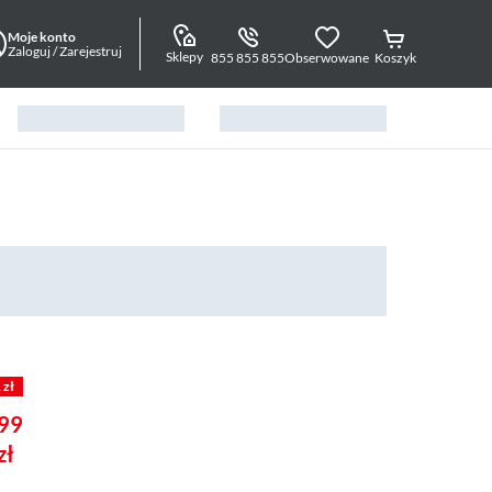
Moje konto
Zaloguj / Zarejestruj
Sklepy
855 855 855
Obserwowane
Koszyk
 zł
99
zł