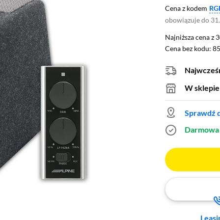
Cena z kodem
RG
obowiązuje do 31
Najniższa cena z 3
Najniższa cena z 
Cena bez kodu: 85
Cena bez kodu:
85
Najwcześn
W sklepie
Sprawdź d
Darmowa 
Leasi