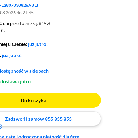
FL2807030826A3
.08.2026 do 21:45
0 dni przed obniżką: 819 zł
30 dni przed obniżką:
819 zł
9 zł
9 zł
iej u Ciebie:
już jutro!
:
już jutro!
ostępność w sklepach
dostawa
jutro
Do koszyka
Zadzwoń i zamów 855 855 855
ng, raty i odroczona płatność dla firm