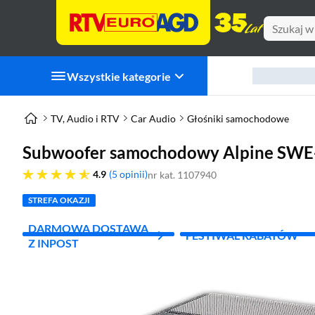
Wszystkie kategorie
TV, Audio i RTV
Car Audio
Głośniki samochodowe
Subwoofer samochodowy Alpine SWE
4.9 gwiazdek
4.9
5 opinii
nr kat. 1107940
STREFA OKAZJI
DARMOWA DOSTAWA
FESTIWAL RABATÓW
Z INPOST