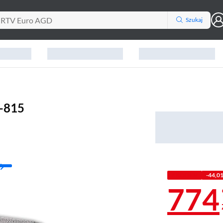
Szukaj
-815
Z KODEM
-44,01
774