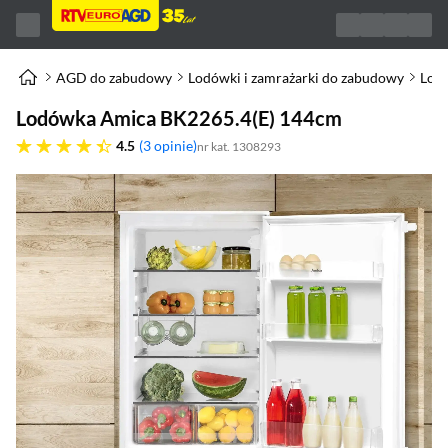
AGD do zabudowy
Lodówki i zamrażarki do zabudowy
Lod
Lodówka Amica BK2265.4(E) 144cm
4.5 gwiazdek
4.5
3 opinie
nr kat. 1308293