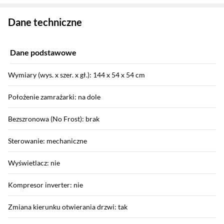
Zostałeś przeniesiony do danych technicznych produktu
Dane techniczne
Dane podstawowe
Wymiary (wys. x szer. x gł.): 144 x 54 x 54 cm
Położenie zamrażarki: na dole
Bezszronowa (No Frost): brak
Sterowanie: mechaniczne
Wyświetlacz: nie
Kompresor inverter: nie
Zmiana kierunku otwierania drzwi: tak