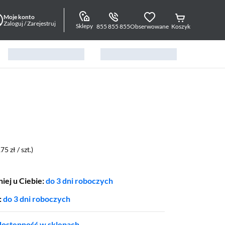
Moje konto
Zaloguj / Zarejestruj
Sklepy
855 855 855
Obserwowane
Koszyk
,75 zł / szt.)
iej u Ciebie:
do 3 dni roboczych
:
do 3 dni roboczych
ostępność w sklepach