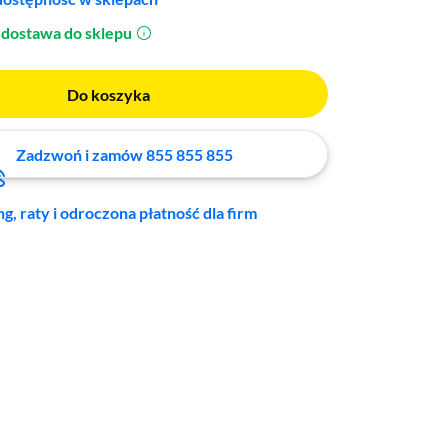
dostawa do sklepu
(otworzy się w nowym oknie)
Do koszyka
Zadzwoń i zamów 855 855 855
ng, raty i odroczona płatność dla firm