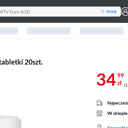
Szukaj
abletki 20szt.
34
99
zł
(1
Najwcześn
W sklepie
Sprawdź d