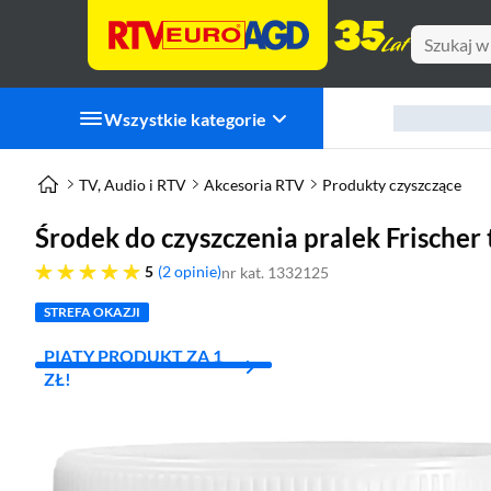
Wszystkie kategorie
TV, Audio i RTV
Akcesoria RTV
Produkty czyszczące
Środek do czyszczenia pralek Frischer t
pięć gwiazdek
5
2 opinie
nr kat. 1332125
STREFA OKAZJI
PIĄTY PRODUKT ZA 1
ZŁ!