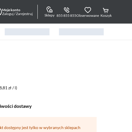
Moje konto
Zaloguj / Zarejestruj
Sklepy
855 855 855
Obserwowane
Koszyk
8,81 zł / l)
iwości dostawy
kt dostępny jest tylko w wybranych sklepach