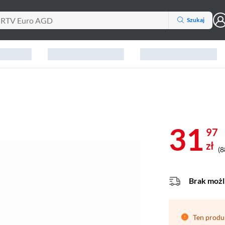
Szukaj
31
97
zł
(8
Brak możl
Ten produ