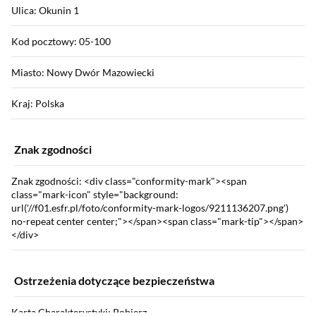
Ulica: Okunin 1
Kod pocztowy: 05-100
Miasto: Nowy Dwór Mazowiecki
Kraj: Polska
Znak zgodności
Znak zgodności: <div class="conformity-mark"><span
class="mark-icon" style="background:
url('//f01.esfr.pl/foto/conformity-mark-logos/9211136207.png')
no-repeat center center;"></span><span class="mark-tip"></span>
</div>
Ostrzeżenia dotyczące bezpieczeństwa
Karta Charakterystyki: Pobierz