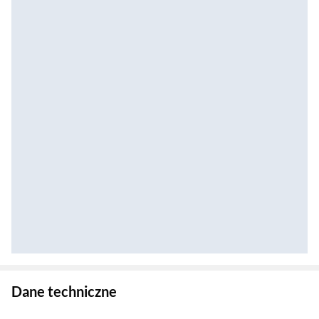
Zostałeś przeniesiony do danych technicznych produktu
Dane techniczne