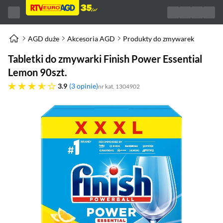
AGD duże
Akcesoria AGD
Produkty do zmywarek
Tabletki do zmywarki Finish Power Essential
Lemon 90szt.
3.9 gwiazdek
3.9
3 opinie
nr kat. 1304902