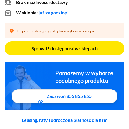
Brak możliwości dostawy
W sklepie:
już za godzinę!
Ten produkt dostępny jest tylko w wybranych sklepach
Sprawdź dostępność w sklepach
Pomożemy w wyborze
podobnego produktu
Zadzwoń 855 855 855
Leasing, raty i odroczona płatność dla firm