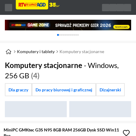
Karuzela z banerami, aktualny element 1 z 
Komputery i tablety
Komputery stacjonarne
Komputery stacjonarne
- Windows,
256 GB
(4)
Dla graczy
Do pracy biurowej i graficznej
Dizajnerski
MiniPC GMKtec G3S N95 8GB RAM 256GB Dysk SSD Win11
Pro