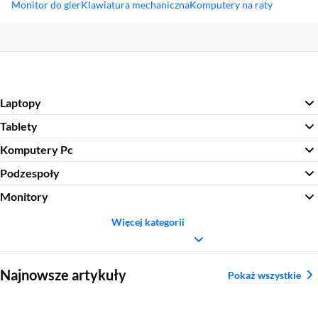
Monitor do gier
Klawiatura mechaniczna
Komputery na raty
Sekcja pominięta
Laptopy
Tablety
Komputery Pc
Podzespoły
Monitory
Więcej kategorii
Sekcja pominięta
Najnowsze artykuły
Pokaż wszystkie