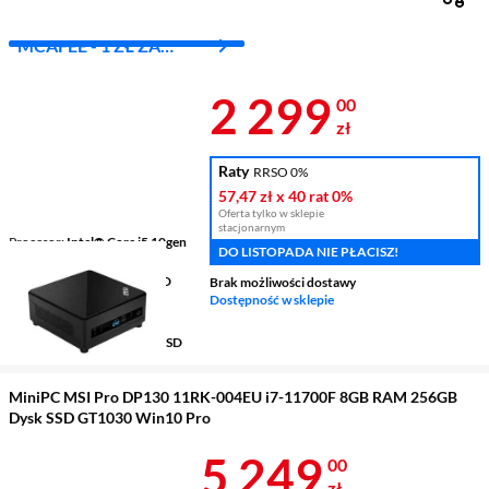
MCAFEE - 1 ZŁ ZA
PIERWSZY MIES.
Cena 2 299 z
2 299
00
zł
Raty
RRSO 0%
57,47 zł
x 40 rat
0%
Oferta tylko w sklepie
stacjonarnym
Procesor
Intel® Core i5 10gen
DO LISTOPADA NIE PŁACISZ!
10210U 1,6 - 4,2 GHz
Karta graficzna
Intel® UHD
Brak możliwości dostawy
Graphics
Dostępność w sklepie
Pamięć RAM
8 GB
Pojemność dysku
512 GB SSD
MiniPC MSI Pro DP130 11RK-004EU i7-11700F 8GB RAM 256GB
Dysk SSD GT1030 Win10 Pro
Cena 5 249 z
5 249
00
zł