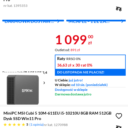
nr kat. 1395353
DARMOWA DOSTAWA
MCAFEE - 1 ZŁ ZA
Z INPOST
PIERWSZY MIES.
Cena 1 099 z
1 099
00
zł
Outlet od:
891 zł
Raty
RRSO 0%
36,63 zł
x 30 rat
0%
DO LISTOPADA NIE PŁACISZ!
Procesor
Intel® N95 N95 3,4
GHz
U Ciebie:
już jutro!
Karta graficzna
Intel® UHD
W sklepie:
od 10 sie. (poniedziałek)
Graphics
Dostępność w sklepie
Pamięć RAM
8 GB
Darmowa dostawa jutro
Pojemność dysku
256 GB
MiniPC MSI Cubi 5 10M-611EU i5-10210U 8GB RAM 512GB
Dysk SSD Win11 Pro
pięć gwiazdek
5
1 opinia
nr kat. 1270988