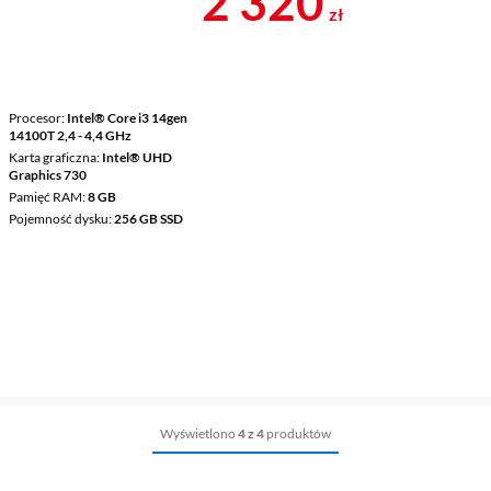
Cena 2 320 z
2 320
zł
Procesor
Intel® Core i3 14gen
14100T 2,4 - 4,4 GHz
Karta graficzna
Intel® UHD
Graphics 730
Pamięć RAM
8 GB
Pojemność dysku
256 GB SSD
Wyświetlono
4 z 4
produktów