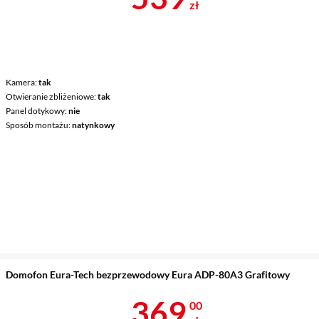
zł
Kamera
tak
Otwieranie zbliżeniowe
tak
Panel dotykowy
nie
Sposób montażu
natynkowy
Domofon Eura-Tech bezprzewodowy Eura ADP-80A3 Grafitowy
Cena 369 zł
369
00