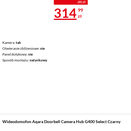
Z KODEM
-20 zł
Cena 314,99 
314
99
zł
Kamera
tak
Otwieranie zbliżeniowe
nie
Panel dotykowy
nie
Sposób montażu
natynkowy
Wideodomofon Aqara Doorbell Camera Hub G400 Select Czarny