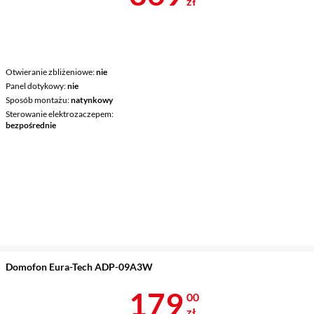
zł
Otwieranie zbliżeniowe
nie
Panel dotykowy
nie
Sposób montażu
natynkowy
Sterowanie elektrozaczepem
bezpośrednie
Domofon Eura-Tech ADP-09A3W
Cena 179 zł
179
00
zł