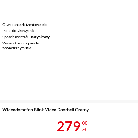
Otwieranie zbliżeniowe
nie
Panel dotykowy
nie
Sposób montażu
natynkowy
Wyświetlacz na panelu
zewnętrznym
nie
Wideodomofon Blink Video Doorbell Czarny
Cena 279 zł
279
00
zł