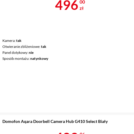
Cena 496 zł
496
00
zł
Kamera
tak
Otwieranie zbliżeniowe
tak
Panel dotykowy
nie
Sposób montażu
natynkowy
Domofon Aqara Doorbell Camera Hub G410 Select Biały