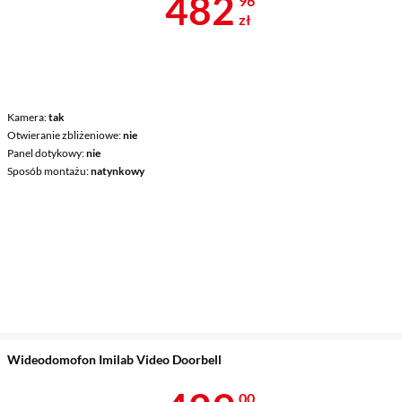
Cena 482,96 
482
96
zł
Kamera
tak
Otwieranie zbliżeniowe
nie
Panel dotykowy
nie
Sposób montażu
natynkowy
Wideodomofon Imilab Video Doorbell
00