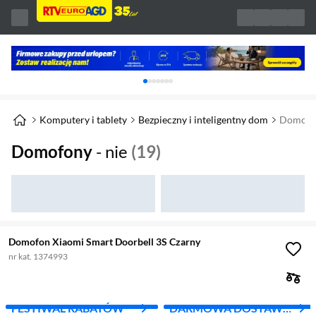
Karuzela z banerami, aktualny element 1 z 
Komputery i tablety
Bezpieczny i inteligentny dom
Domofo
Domofony
- nie
(19)
Domofon Xiaomi Smart Doorbell 3S Czarny
nr kat. 1374993
FESTIWAL RABATÓW
DARMOWA DOSTAWA