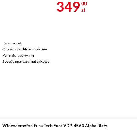
Cena 349 zł
349
00
zł
Kamera
tak
Otwieranie zbliżeniowe
nie
Panel dotykowy
nie
Sposób montażu
natynkowy
Wideodomofon Eura-Tech Eura VDP-45A3 Alpha Biały