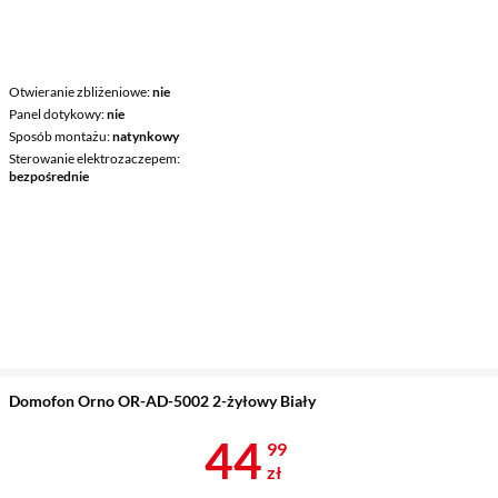
Otwieranie zbliżeniowe
nie
Panel dotykowy
nie
Sposób montażu
natynkowy
Sterowanie elektrozaczepem
bezpośrednie
Domofon Orno OR-AD-5002 2-żyłowy Biały
Cena 44,99 z
44
99
zł