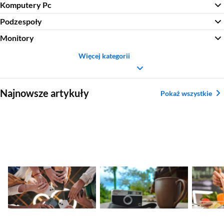
Komputery Pc
Podzespoły
Monitory
Więcej kategorii
Sekcja pominięta
Najnowsze artykuły
Pokaż wszystkie
Nadchodzące
Ranking aparatów
Najleps
premiery smartfonów
kompaktowych.
tytanow
– kalendarz nowości
Najlepsze modele
2026
2026
Sekcja pominięta