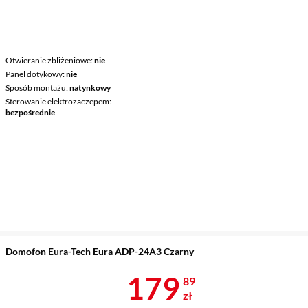
Otwieranie zbliżeniowe
nie
Panel dotykowy
nie
Sposób montażu
natynkowy
Sterowanie elektrozaczepem
bezpośrednie
Domofon Eura-Tech Eura ADP-24A3 Czarny
Cena 179,89 
179
89
zł