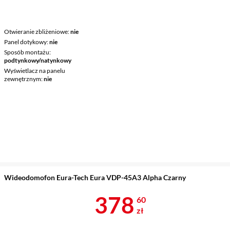
Otwieranie zbliżeniowe
nie
Panel dotykowy
nie
Sposób montażu
podtynkowy/natynkowy
Wyświetlacz na panelu
zewnętrznym
nie
Wideodomofon Eura-Tech Eura VDP-45A3 Alpha Czarny
Cena 378,60 
378
60
zł