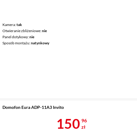
Kamera
tak
Otwieranie zbliżeniowe
nie
Panel dotykowy
nie
Sposób montażu
natynkowy
Domofon Eura ADP-11A3 Invito
Cena 150,96 
150
96
zł