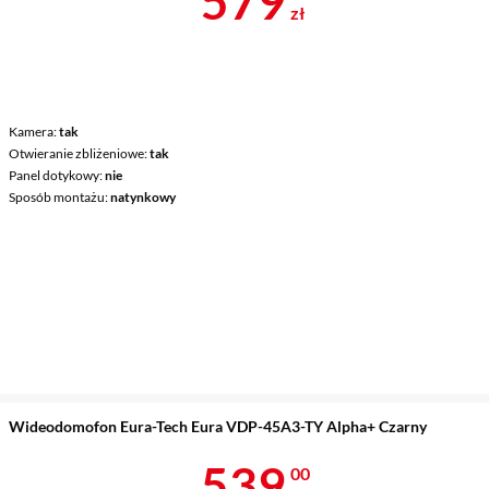
579
zł
Kamera
tak
Otwieranie zbliżeniowe
tak
Panel dotykowy
nie
Sposób montażu
natynkowy
Wideodomofon Eura-Tech Eura VDP-45A3-TY Alpha+ Czarny
Cena 539 zł
539
00