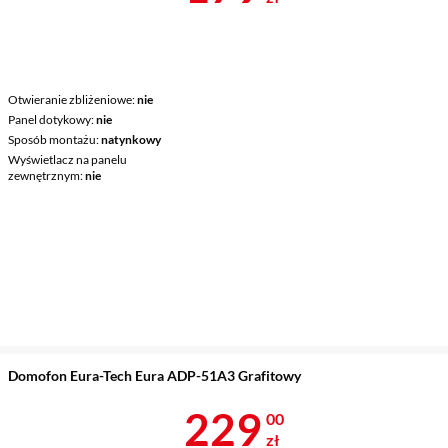
Otwieranie zbliżeniowe
nie
Panel dotykowy
nie
Sposób montażu
natynkowy
Wyświetlacz na panelu
zewnętrznym
nie
Domofon Eura-Tech Eura ADP-51A3 Grafitowy
Cena 229 zł
229
00
zł