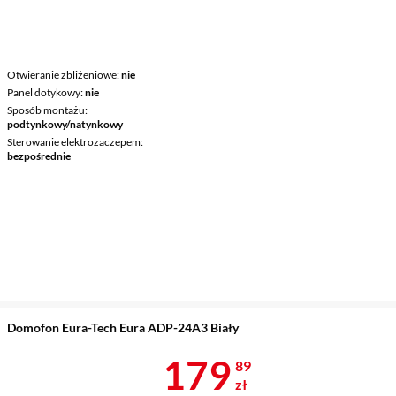
Otwieranie zbliżeniowe
nie
Panel dotykowy
nie
Sposób montażu
podtynkowy/natynkowy
Sterowanie elektrozaczepem
bezpośrednie
Domofon Eura-Tech Eura ADP-24A3 Biały
Cena 179,89 
179
89
zł