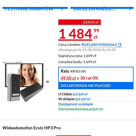
FESTIWAL RABATÓW
100 ZŁ ZA KAŻDE
WYDANE 1000 ZŁ
Z KODEM
-214,01 zł
Cena 1 484,9
1 484
99
zł
Cena z kodem
RGFL2807030826A2
obowiązuje do 31.08.2026 do 21:45
Najniższa cena: 1 699 zł
Najniższa cena:
1 699 zł
Cena bez kodu: 1 699 zł
Cena bez kodu:
1 699 zł
Kamera
tak
Otwieranie zbliżeniowe
nie
Raty
RRSO 0%
Panel dotykowy
nie
49,50 zł
x 30 rat
0%
Sposób montażu
natynkowy
DO LISTOPADA NIE PŁACISZ!
U Ciebie:
już jutro!
W sklepie:
już jutro!
Dostępność w sklepie
Darmowa dostawa pojutrze
Wideodomofon Ezviz HP3 Pro