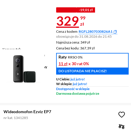
Z INPOST
Z KODEM
-19,01 zł
Cena 329,99 
329
99
zł
Cena z kodem
RGFL2807030826A1
obowiązuje do 31.08.2026 do 21:45
Najniższa cena: 349 zł
Najniższa cena:
349 zł
Cena bez kodu: 367,39 zł
Cena bez kodu:
367,39 zł
Kamera
tak
Otwieranie zbliżeniowe
nie
Raty
RRSO 0%
Panel dotykowy
nie
11 zł
x 30 rat
0%
Sposób montażu
natynkowy
DO LISTOPADA NIE PŁACISZ!
U Ciebie:
już jutro!
W sklepie:
już jutro!
Dostępność w sklepie
Darmowa dostawa pojutrze
Wideodomofon Ezviz EP7
nr kat. 1341285