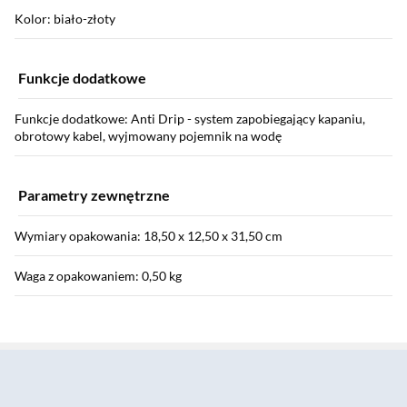
Kolor: biało-złoty
Funkcje dodatkowe
Funkcje dodatkowe: Anti Drip - system zapobiegający kapaniu,
obrotowy kabel, wyjmowany pojemnik na wodę
Parametry zewnętrzne
Wymiary opakowania: 18,50 x 12,50 x 31,50 cm
Waga z opakowaniem: 0,50 kg
Wyposażenie
Sekcja pominięta
Wyposażenie: instrukcja obsługi w języku polskim, karta
gwarancyjna, 2 końcówki