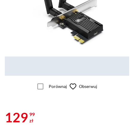
Porównaj
Obserwuj
129
99
zł