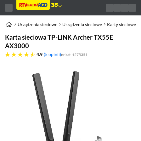
Urządzenia sieciowe
Urządzenia sieciowe
Karty sieciowe P
Karta sieciowa TP-LINK Archer TX55E
AX3000
4.9 gwiazdek
4.9
5 opinii
nr kat. 1275351