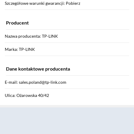
Szczegółowe warunki gwarancji: Pobierz
Producent
Nazwa producenta: TP-LINK
Marka: TP-LINK
Dane kontaktowe producenta
E-mail: sales.poland@tp-link.com
Ulica: Ożarowska 40/42
Sekcja pominięta
Kod pocztowy: 05-850
Miasto: Duchnice